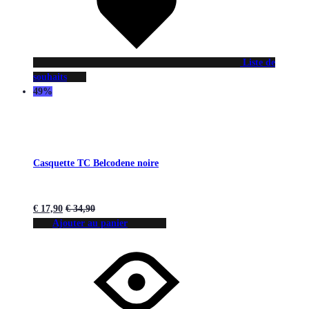
Liste de
souhaits
49%
Casquette TC Belcodene noire
€
17,90
€
34,90
Ajouter au panier