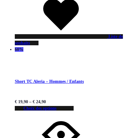
Liste de
souhaits
60%
Short TC Aleria – Hommes / Enfants
€
19,90
–
€
24,90
Choix des options