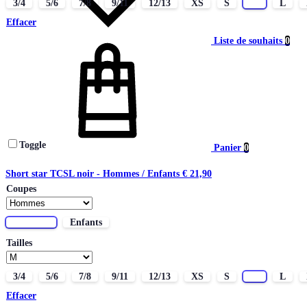
3/4
5/6
7/8
9/11
12/13
XS
S
M
L
Effacer
Liste de souhaits
0
Toggle
Panier
0
Short star TCSL noir - Hommes / Enfants
€
21,90
Coupes
Hommes
Enfants
Tailles
3/4
5/6
7/8
9/11
12/13
XS
S
M
L
Effacer