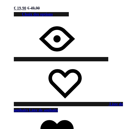
€
19,90
€
49,90
Choix des options
Liste de
souhaits
Liste de souhaits