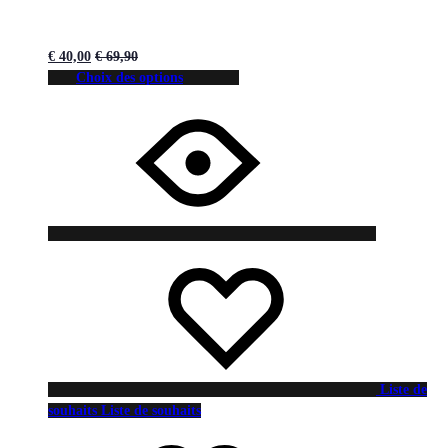
€
40,00
€
69,90
Choix des options
Liste de
souhaits
Liste de souhaits