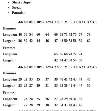
Short / Jupe
Sweat
Pantalon
4/6
6/8
8/10
10/12
12/14
XS
S
M
L
XL
XXL
XXXL
Hommes
Longueur
46
50
54
60
64
66
69
71
73
75
77
79
Largeur
36
39
42
44
46
47
48
50
53
56
59
62
Femmes
Longueur
65
66
68
70
72
74
Largeur
42
44
47
50
54
58
4/6
6/8
8/10
10/12
12/14
XS
S
M
L
XL
XXL
XXXL
Hommes
Longueur
29
32
33
35
37
39
40
41
42
43
44
45
Largeur
23
25
27
29
31
33
35
38
41
44
47
50
Femmes
Longueur
23
24
25
26
27
28
29
30
31
32
Largeur
27
28
29
30
32
34
37
40
43
46