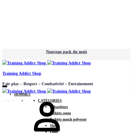
Nouveau pack du mois
Training Addict Shop
Fair play – Respect – Combativité – Entrainement
HOMMES
CATÉGORIES
Débardeurs
T-shirts coton
T-shirts match polyester
Shorts
Polos