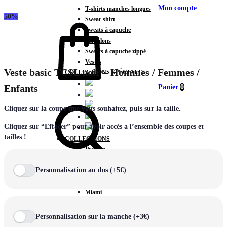
Mon compte
T-shirts manches longues
50%
Sweat-shirt
Sweats à capuche
Pantalons
Sweats à capuche zippé
Vestes
Veste basic TCSL noir – Hommes / Femmes /
COLLECTIONS SPÉCIALES
Enfants
Panier
0
Cliquez sur la coupe que vous souhaitez, puis sur la taille.
Cliquez sur “Effacer” pour avoir accès a l’ensemble des coupes et
tailles !
COLLECTIONS
Prestige
Rex
Chercher
Personnalisation au dos (+5€)
TA Court
Premium
Miami
Storm
Victory
Personnalisation sur la manche (+3€)
Météore