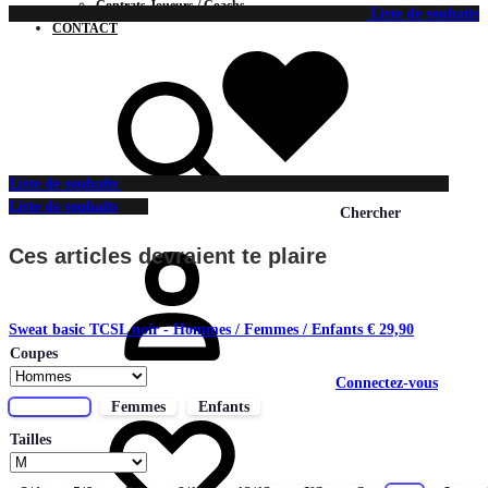
Contrats Joueurs / Coachs
Liste de souhaits
CONTACT
Liste de souhaits
Liste de souhaits
Chercher
Ces articles devraient te plaire
Sweat basic TCSL noir - Hommes / Femmes / Enfants
€
29,90
Coupes
Connectez-vous
Hommes
Femmes
Enfants
Tailles