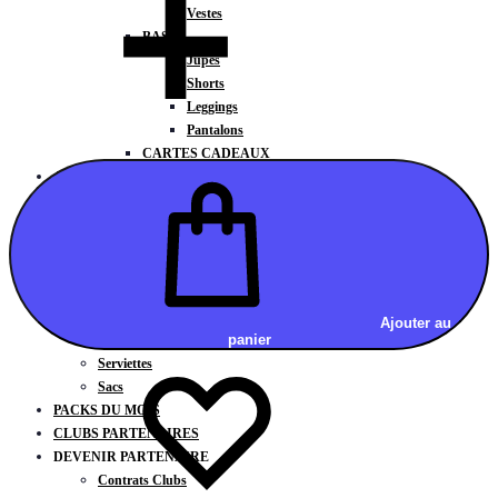
Vestes
BAS
Jupes
Shorts
Leggings
Pantalons
CARTES CADEAUX
ACCESSOIRES
Chaussettes / Sous-vêtements
Poignets / Manchettes / Gants
Casquettes / Visières / Bandeaux
Antivibrateurs
Surgrips
Bobines
Ajouter au
panier
Gourdes
Serviettes
Sacs
PACKS DU MOIS
CLUBS PARTENAIRES
DEVENIR PARTENAIRE
Contrats Clubs