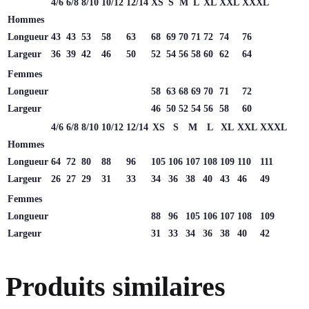
4/6
6/8
8/10
10/12
12/14
XS
S
M
L
XL
XXL
XXXL
Hommes
Longueur
43
43
53
58
63
68
69
70
71
72
74
76
Largeur
36
39
42
46
50
52
54
56
58
60
62
64
Femmes
Longueur
58
63
68
69
70
71
72
Largeur
46
50
52
54
56
58
60
4/6
6/8
8/10
10/12
12/14
XS
S
M
L
XL
XXL
XXXL
Hommes
Longueur
64
72
80
88
96
105
106
107
108
109
110
111
Largeur
26
27
29
31
33
34
36
38
40
43
46
49
Femmes
Longueur
88
96
105
106
107
108
109
Largeur
31
33
34
36
38
40
42
Produits similaires