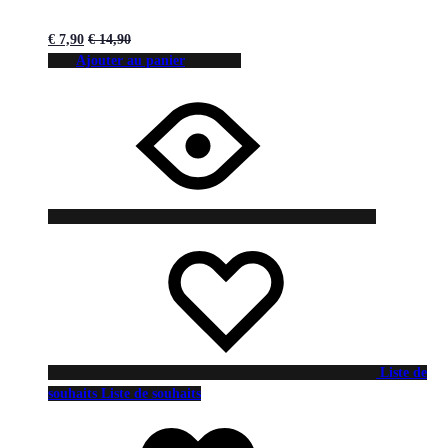
€
7,90
€
14,90
Ajouter au panier
Liste de
souhaits
Liste de souhaits