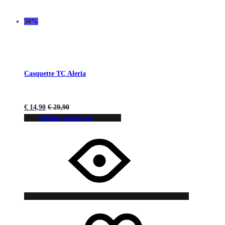
50%
Casquette TC Aleria
€
14,90
€
29,90
Ajouter au panier