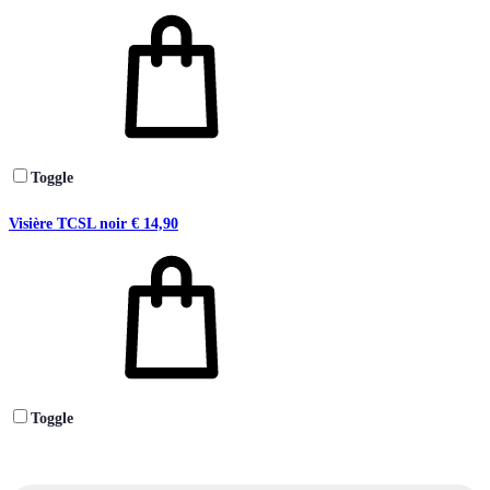
Toggle
Visière TCSL noir
€
14,90
Toggle