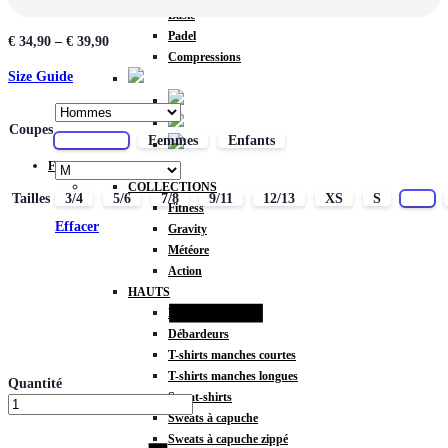
Basic
Padel
€
34,90
–
€
39,90
Compressions
Size Guide
Coupes
Hommes
Femmes
Enfants
FEMMES
COLLECTIONS
Tailles
3/4
5/6
7/8
9/11
12/13
XS
S
M
Fitness
Effacer
Gravity
Météore
Action
HAUTS
Brassières
Débardeurs
T-shirts manches courtes
T-shirts manches longues
Quantité
Sweat-shirts
Sweats à capuche
Sweats à capuche zippé