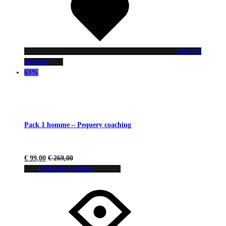
Liste de
souhaits
63%
Pack 1 homme – Pequery coaching
€
99,00
€
269,00
Choix des options