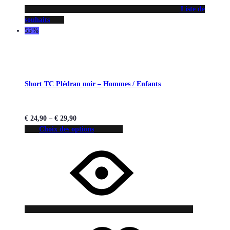
Liste de
souhaits
55%
Short TC Plédran noir – Hommes / Enfants
€
24,90
–
€
29,90
Choix des options