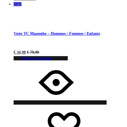
56%
Veste TC Masseube – Hommes / Femmes / Enfants
€
34,90
€
79,90
Choix des options