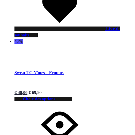
Liste de
souhaits
43%
Sweat TC Nîmes – Femmes
€
40,00
€
69,90
Choix des options