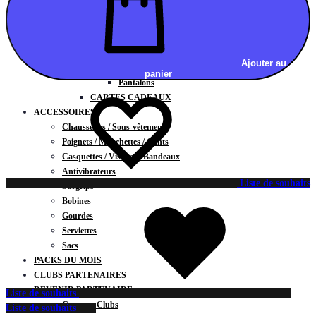
Vestes
BAS
Jupes
Shorts
Ajouter au
Leggings
panier
Pantalons
CARTES CADEAUX
ACCESSOIRES
Chaussettes / Sous-vêtements
Poignets / Manchettes / Gants
Casquettes / Visières / Bandeaux
Antivibrateurs
Liste de souhaits
Surgrips
Bobines
Gourdes
Serviettes
Sacs
PACKS DU MOIS
CLUBS PARTENAIRES
DEVENIR PARTENAIRE
Liste de souhaits
Contrats Clubs
Liste de souhaits