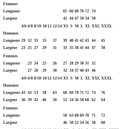
Femmes
Longueur
65
66
68
70
72
74
Largeur
42
44
47
50
54
58
4/6
6/8
8/10
10/12
12/14
XS
S
M
L
XL
XXL
XXXL
Hommes
Longueur
29
32
33
35
37
39
40
41
42
43
44
45
Largeur
23
25
27
29
31
33
35
38
41
44
47
50
Femmes
Longueur
23
24
25
26
27
28
29
30
31
32
Largeur
27
28
29
30
32
34
37
40
43
46
4/6
6/8
8/10
10/12
12/14
XS
S
M
L
XL
XXL
XXXL
Hommes
Longueur
43
43
53
58
63
68
69
70
71
72
74
76
Largeur
36
39
42
46
50
52
54
56
58
60
62
64
Femmes
Longueur
58
63
68
69
70
71
72
Largeur
46
50
52
54
56
58
60