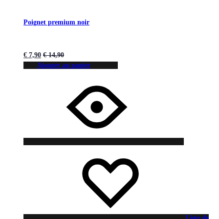
Poignet premium noir
€
7,90
€
14,90
Ajouter au panier
Liste de