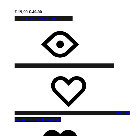
€
19,90
€
49,90
Choix des options
Liste de
souhaits
Liste de souhaits