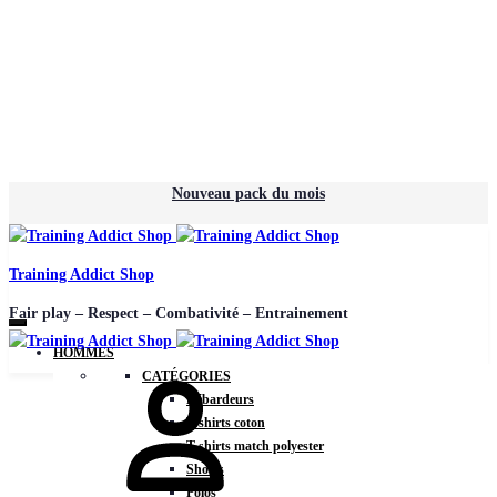
Nouveau pack du mois
Training Addict Shop
Fair play – Respect – Combativité – Entrainement
HOMMES
CATÉGORIES
Débardeurs
T-shirts coton
T-shirts match polyester
Shorts
Polos