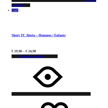
Liste de
souhaits
60%
Short TC Aleria – Hommes / Enfants
€
19,90
–
€
24,90
Choix des options