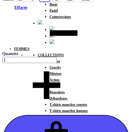
Basic
Effacer
Padel
Compressions
FEMMES
Quantité
COLLECTIONS
Fitness
Gravity
Météore
Action
HAUTS
Brassières
Débardeurs
T-shirts manches courtes
T-shirts manches longues
Sweat-shirts
Sweats à capuche
Sweats à capuche zippé