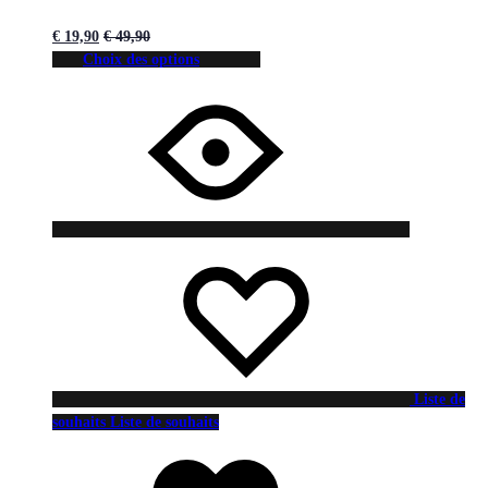
€
19,90
€
49,90
Choix des options
Liste de
souhaits
Liste de souhaits