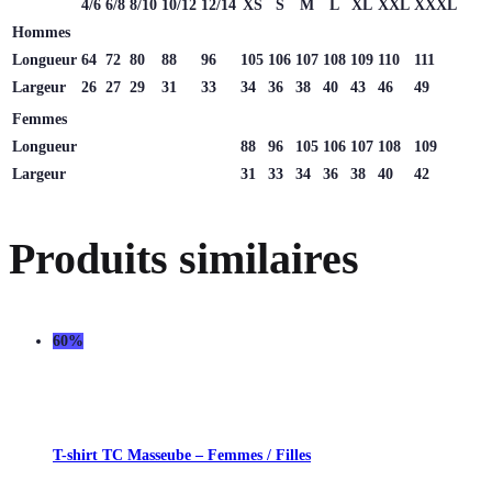
4/6
6/8
8/10
10/12
12/14
XS
S
M
L
XL
XXL
XXXL
Hommes
Longueur
64
72
80
88
96
105
106
107
108
109
110
111
Largeur
26
27
29
31
33
34
36
38
40
43
46
49
Femmes
Longueur
88
96
105
106
107
108
109
Largeur
31
33
34
36
38
40
42
Produits similaires
60%
T-shirt TC Masseube – Femmes / Filles