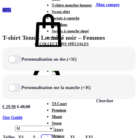
Mon compte
T-shirts manches longues
40%
Sweat-shirt
Sweats à capuche
Pantalons
Sweats à capuche zippé
T-shirt Tennis Locminé noir – Femmes
Vestes
COLLECTIONS SPÉCIALES
Panier
0
Personnalisation au dos (+5€)
COLLECTIONS
Personnalisation sur la manche (+3€)
Prestige
Rex
Chercher
TA Court
€
29,90
€
49,90
Premium
Miami
Size Guide
Storm
Victory
Météore
Tailles
XS
S
M
L
XL
XXL