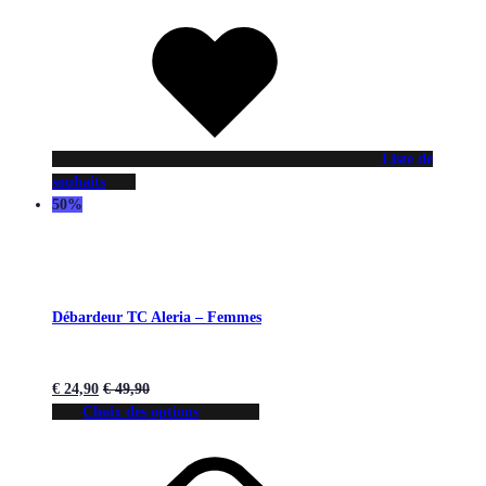
Liste de
souhaits
50%
Débardeur TC Aleria – Femmes
€
24,90
€
49,90
Choix des options