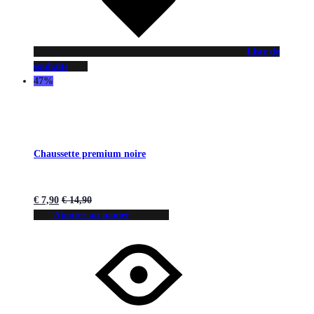
Liste de
souhaits
47%
Chaussette premium noire
€
7,90
€
14,90
Ajouter au panier