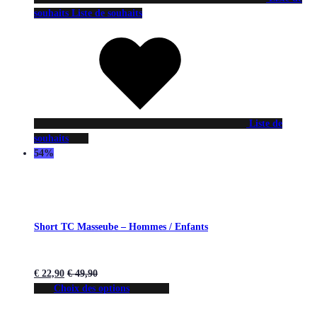
souhaits
Liste de souhaits
Liste de
souhaits
54%
Short TC Masseube – Hommes / Enfants
€
22,90
€
49,90
Choix des options