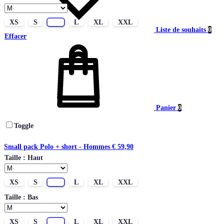
XS
S
M
L
XL
XXL
Liste de souhaits
0
Effacer
Panier
0
Toggle
Small pack Polo + short - Hommes
€
59,90
Taille : Haut
XS
S
M
L
XL
XXL
Taille : Bas
XS
S
M
L
XL
XXL