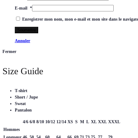
E-mail
*
Enregistrer mon nom, mon e-mail et mon site dans le naviga
Annuler
Fermer
Size Guide
T-shirt
Short / Jupe
Sweat
Pantalon
4/6
6/8
8/10
10/12
12/14
XS
S
M
L
XL
XXL
XXXL
Hommes
Longueur
46
50
54
60
64
66
69
71
73
75
77
79