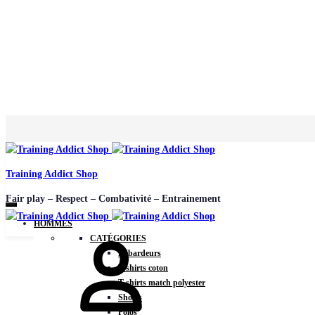
Training Addict Shop
Fair play – Respect – Combativité – Entrainement
HOMMES
CATÉGORIES
Débardeurs
T-shirts coton
T-shirts match polyester
Shorts
Polos