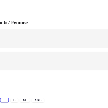
ants / Femmes
M
L
XL
XXL