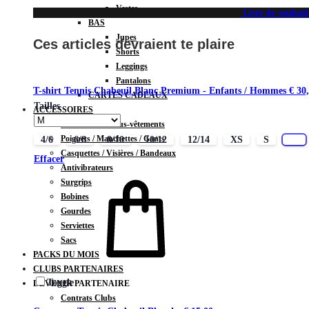
Vestes
Liste de souhait
BAS
Jupes
Ces articles devraient te plaire
Shorts
Leggings
Pantalons
T-shirt Tennis Chabeuil Blanc Premium - Enfants / Hommes
€
30,
CARTES CADEAUX
Tailles
ACCESSOIRES
Chaussettes / Sous-vêtements
Poignets / Manchettes / Gants
4/6
6/8
8/10
10/12
12/14
XS
S
M
Casquettes / Visières / Bandeaux
Effacer
Antivibrateurs
Surgrips
Bobines
Gourdes
Serviettes
Sacs
PACKS DU MOIS
CLUBS PARTENAIRES
Toggle
DEVENIR PARTENAIRE
Contrats Clubs