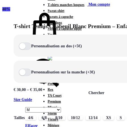
Mon compte
T-shirts manches longues
40%
Sweat-shirt
Sweats à capuche
Pantalons
T-shirt Tennis Chabeuil Blanc Premium – Enf
Sweats à capuche zippé
Vestes
COLLECTIONS SPÉCIALES
Personnalisation au dos (+5€)
Panier
0
Personnalisation sur la manche (+3€)
COLLECTIONS
Prestige
Rex
€
30,00
–
€
35,00
Chercher
TA Court
Size Guide
Premium
Miami
Storm
Tailles
4/6
6/8
8/10
10/12
12/14
XS
S
Victory
Météore
Effacer