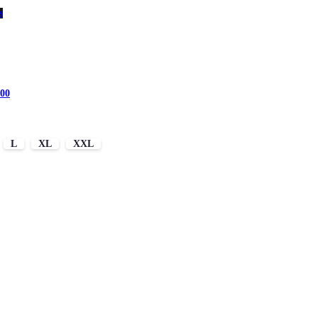
s
00
L
XL
XXL