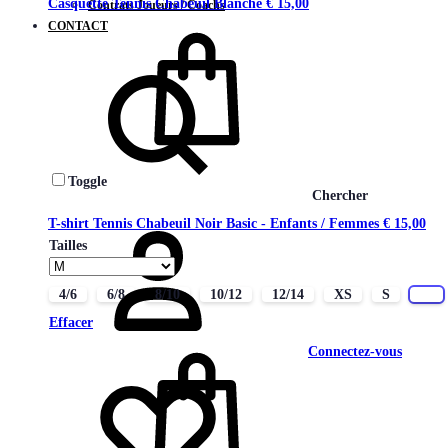
Casquette Tennis Chabeuil Blanche
€
15,00
Contrats Joueurs / Coachs
CONTACT
Toggle
Chercher
T-shirt Tennis Chabeuil Noir Basic - Enfants / Femmes
€
15,00
Tailles
4/6
6/8
8/10
10/12
12/14
XS
S
M
Effacer
Connectez-vous