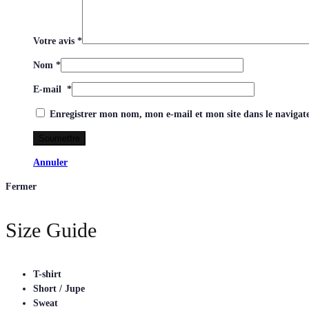
Votre avis
*
Nom
*
E-mail
*
Enregistrer mon nom, mon e-mail et mon site dans le naviga
Annuler
Fermer
Size Guide
T-shirt
Short / Jupe
Sweat