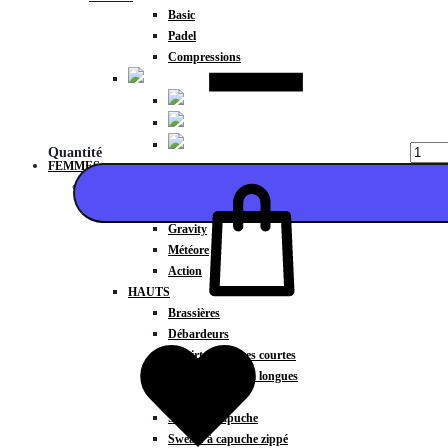
Basic
Padel
Compressions
Quantité
FEMMES
COLLECTIONS
Fitness
Gravity
Météore
Action
HAUTS
Ajouter
Brassières
Débardeurs
T-shirts manches courtes
T-shirts manches longues
Sweat-shirts
Sweats à capuche
Sweats à capuche zippé