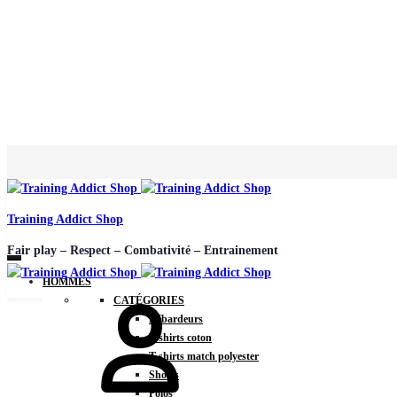
Training Addict Shop
Fair play – Respect – Combativité – Entrainement
HOMMES
CATÉGORIES
Débardeurs
T-shirts coton
T-shirts match polyester
Shorts
Polos