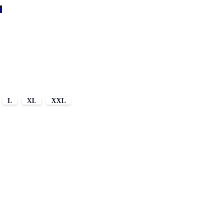
s
L
XL
XXL