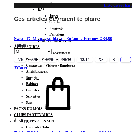
Vestes
Liste de souhait
BAS
Jupes
Ces articles devraient te plaire
Shorts
Leggings
Pantalons
Sweat TC Montayral blanc - Enfants / Femmes
€
34,90
CARTES CADEAUX
Tailles
ACCESSOIRES
Chaussettes / Sous-vêtements
Poignets / Manchettes / Gants
4/6
6/8
8/10
10/12
12/14
XS
S
M
Casquettes / Visières / Bandeaux
Effacer
Antivibrateurs
Surgrips
Bobines
Gourdes
Serviettes
Sacs
PACKS DU MOIS
CLUBS PARTENAIRES
Toggle
DEVENIR PARTENAIRE
Contrats Clubs