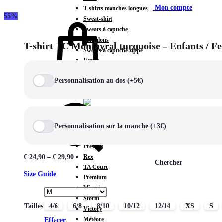
Mon compte
T-shirts manches longues
55%
Sweat-shirt
Sweats à capuche
Pantalons
T-shirt TC Montayral turquoise – Enfants / 
Sweats à capuche zippé
Vestes
COLLECTIONS SPÉCIALES
Personnalisation au dos (+5€)
Panier
0
Personnalisation sur la manche (+3€)
COLLECTIONS
Prestige
Rex
€
24,90
–
€
29,90
Chercher
TA Court
Size Guide
Premium
Miami
Storm
Tailles
4/6
6/8
8/10
10/12
12/14
XS
S
Victory
Météore
Effacer