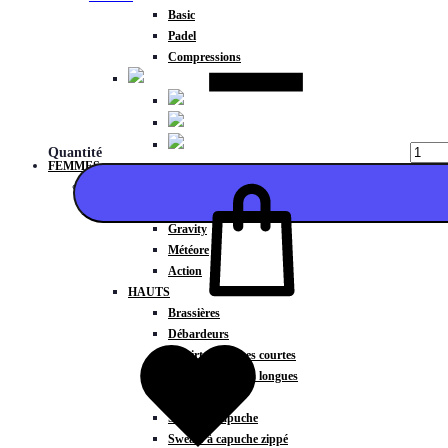
Basic
Padel
Compressions
Quantité
FEMMES
COLLECTIONS
Fitness
Gravity
Météore
Action
HAUTS
Ajouter
Brassières
Débardeurs
T-shirts manches courtes
T-shirts manches longues
Sweat-shirts
Sweats à capuche
Sweats à capuche zippé