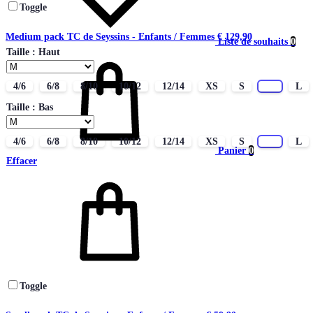
Toggle
Medium pack TC de Seyssins - Enfants / Femmes
€
129,90
Liste de souhaits
0
Taille : Haut
4/6
6/8
8/10
10/12
12/14
XS
S
M
L
Taille : Bas
4/6
6/8
8/10
10/12
12/14
XS
S
M
L
Panier
0
Effacer
Toggle