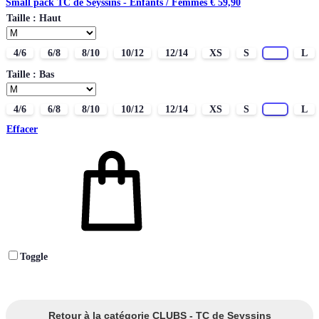
Small pack TC de Seyssins - Enfants / Femmes
€
59,90
Taille : Haut
4/6
6/8
8/10
10/12
12/14
XS
S
M
L
Taille : Bas
4/6
6/8
8/10
10/12
12/14
XS
S
M
L
Effacer
Toggle
Retour à la catégorie CLUBS - TC de Seyssins