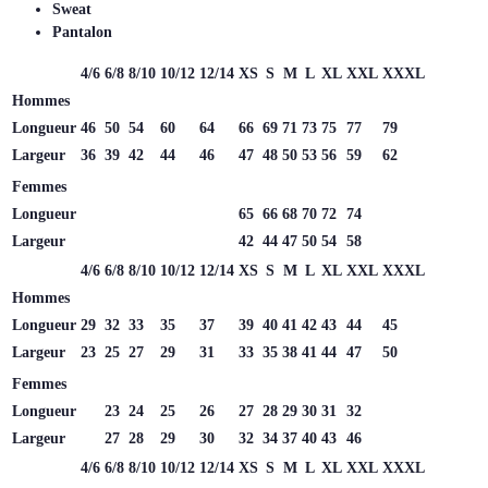
Sweat
Pantalon
4/6
6/8
8/10
10/12
12/14
XS
S
M
L
XL
XXL
XXXL
Hommes
Longueur
46
50
54
60
64
66
69
71
73
75
77
79
Largeur
36
39
42
44
46
47
48
50
53
56
59
62
Femmes
Longueur
65
66
68
70
72
74
Largeur
42
44
47
50
54
58
4/6
6/8
8/10
10/12
12/14
XS
S
M
L
XL
XXL
XXXL
Hommes
Longueur
29
32
33
35
37
39
40
41
42
43
44
45
Largeur
23
25
27
29
31
33
35
38
41
44
47
50
Femmes
Longueur
23
24
25
26
27
28
29
30
31
32
Largeur
27
28
29
30
32
34
37
40
43
46
4/6
6/8
8/10
10/12
12/14
XS
S
M
L
XL
XXL
XXXL