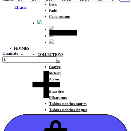
Basic
Effacer
Padel
Compressions
FEMMES
Quantité
COLLECTIONS
Fitness
Gravity
Météore
Action
HAUTS
Brassières
Débardeurs
T-shirts manches courtes
T-shirts manches longues
Sweat-shirts
Sweats à capuche
Sweats à capuche zippé