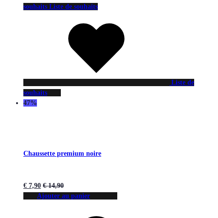
souhaits
Liste de souhaits
Liste de
souhaits
47%
Chaussette premium noire
€
7,90
€
14,90
Ajouter au panier