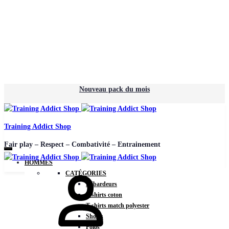
Nouveau pack du mois
Training Addict Shop
Fair play – Respect – Combativité – Entrainement
HOMMES
CATÉGORIES
Débardeurs
T-shirts coton
T-shirts match polyester
Shorts
Polos