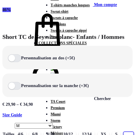
Mon compte
T-shirts manches longues
46%
Sweat-shirt
Sweats à capuche
Pantalons
Sweats à capuche zippé
Short TC de Seyssins blanc- Enfants / Hommes
Vestes
COLLECTIONS SPÉCIALES
Panier
0
Personnalisation au dos (+5€)
COLLECTIONS
Personnalisation sur la manche (+3€)
Prestige
Rex
Chercher
TA Court
€
29,90
–
€
34,90
Premium
Miami
Size Guide
Storm
Victory
Météore
Tailles
4/6
6/8
8/10
10/12
12/14
XS
S
M