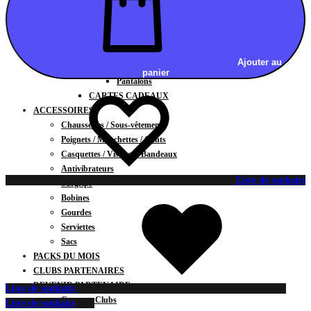
Vestes
BAS
Jupes
Shorts
Ajouter au
Leggings
panier
Pantalons
CARTES CADEAUX
ACCESSOIRES
Chaussettes / Sous-vêtements
Poignets / Manchettes / Gants
Casquettes / Visières / Bandeaux
Antivibrateurs
Liste de souhaits
Surgrips
Bobines
Gourdes
Serviettes
Sacs
PACKS DU MOIS
CLUBS PARTENAIRES
DEVENIR PARTENAIRE
Liste de souhaits
Contrats Clubs
Liste de souhaits