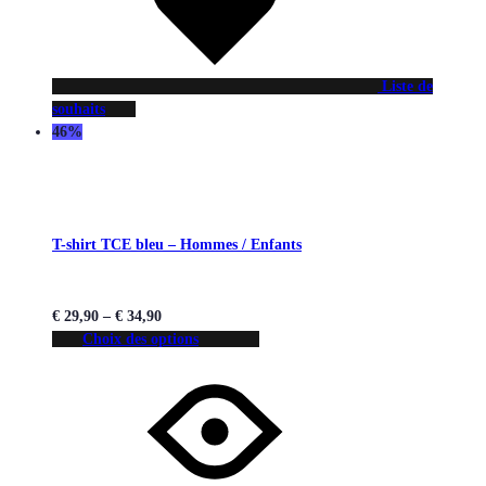
Liste de
souhaits
46%
T-shirt TCE bleu – Hommes / Enfants
€
29,90
–
€
34,90
Choix des options