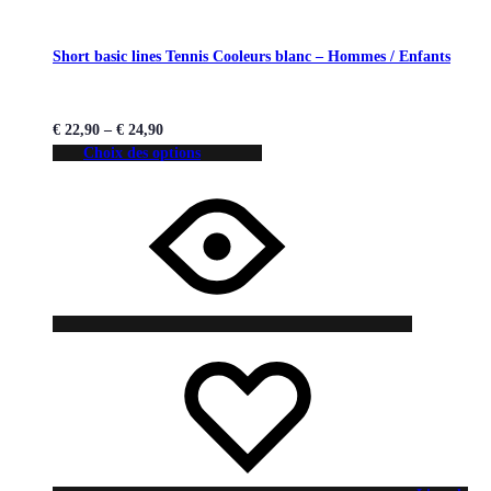
Short basic lines Tennis Cooleurs blanc – Hommes / Enfants
€
22,90
–
€
24,90
Choix des options