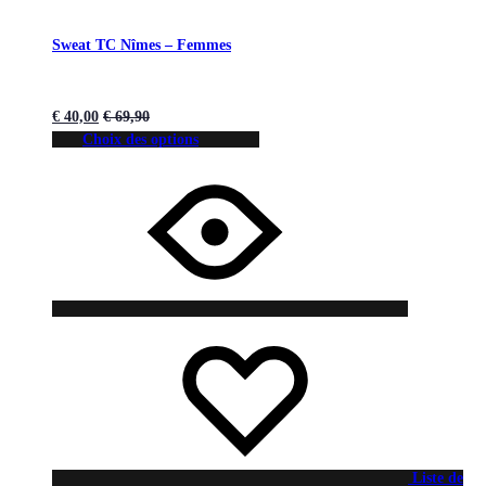
Sweat TC Nîmes – Femmes
€
40,00
€
69,90
Choix des options
Liste de