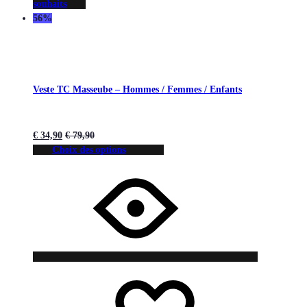
souhaits
56%
Veste TC Masseube – Hommes / Femmes / Enfants
€
34,90
€
79,90
Choix des options