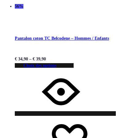
56%
Pantalon coton TC Belcodene – Hommes / Enfants
€
34,90
–
€
39,90
Choix des options