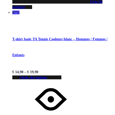
Liste de
souhaits
67%
T-shirt basic TA Tennis Cooleurs blanc – Hommes / Femmes /
Enfants
€
14,90
–
€
19,90
Choix des options