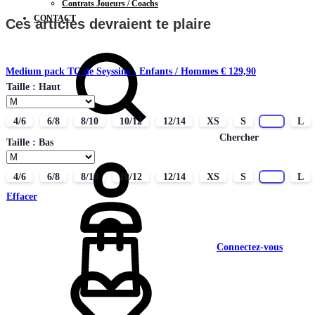
Contrats Joueurs / Coachs
CONTACT
Ces articles devraient te plaire
Medium pack TC de Seyssins - Enfants / Hommes
€
129,90
Taille : Haut
4/6
6/8
8/10
10/12
12/14
XS
S
M
L
Chercher
Taille : Bas
4/6
6/8
8/10
10/12
12/14
XS
S
M
L
Effacer
Connectez-vous