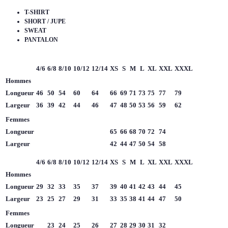
T-SHIRT
SHORT / JUPE
SWEAT
PANTALON
4/6
6/8
8/10
10/12
12/14
XS
S
M
L
XL
XXL
XXXL
Hommes
Longueur
46
50
54
60
64
66
69
71
73
75
77
79
Largeur
36
39
42
44
46
47
48
50
53
56
59
62
Femmes
Longueur
65
66
68
70
72
74
Largeur
42
44
47
50
54
58
4/6
6/8
8/10
10/12
12/14
XS
S
M
L
XL
XXL
XXXL
Hommes
Longueur
29
32
33
35
37
39
40
41
42
43
44
45
Largeur
23
25
27
29
31
33
35
38
41
44
47
50
Femmes
Longueur
23
24
25
26
27
28
29
30
31
32