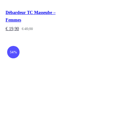
Débardeur TC Masseube –
Femmes
€
19,90
€
49,90
54%