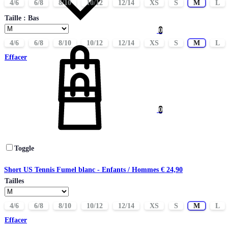
4/6
6/8
8/10
10/12
12/14
XS
S
M
L
Taille : Bas
0
Panier
4/6
6/8
8/10
10/12
12/14
XS
S
M
L
Effacer
0
Toggle
Short US Tennis Fumel blanc - Enfants / Hommes
€
24,90
Tailles
4/6
6/8
8/10
10/12
12/14
XS
S
M
L
Effacer