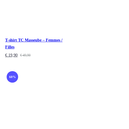
T-shirt TC Masseube – Femmes /
Filles
€
19,90
€
49,90
60%