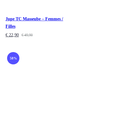
Jupe TC Masseube – Femmes /
Filles
€
22,90
€
49,90
58%