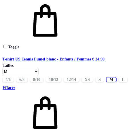
Toggle
T-shirt US Tennis Fumel blanc - Enfants / Femmes
€
24,90
Tailles
4/6
6/8
8/10
10/12
12/14
XS
S
M
L
Effacer