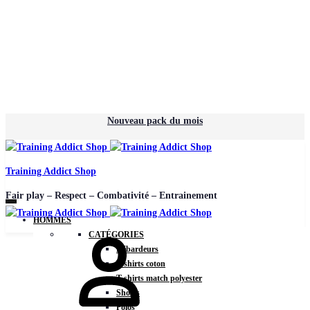
Nouveau pack du mois
Training Addict Shop
Fair play – Respect – Combativité – Entrainement
HOMMES
Mon
CATÉGORIES
compte
Débardeurs
T-shirts coton
T-shirts match polyester
Shorts
Polos