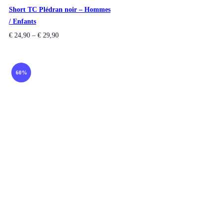
Short TC Plédran noir – Hommes
/ Enfants
€
24,90
–
€
29,90
60%