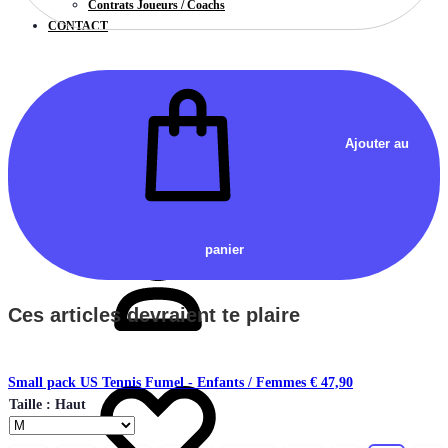
Contrats Joueurs / Coachs
CONTACT
Chercher
Ajouter au
Connectez-
vous
panier
Ces articles devraient te plaire
Liste
Small pack US Tennis Fumel - Enfants / Femmes
€
47,90
de
Taille : Haut
souhaits