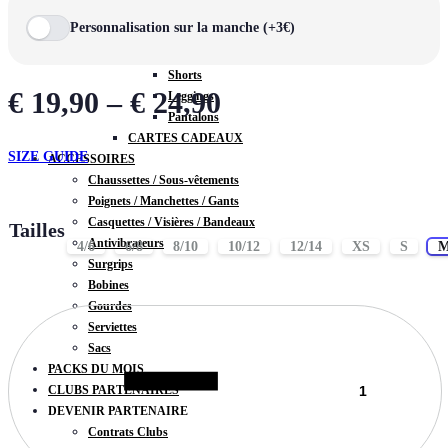
Vestes
Personnalisation sur la manche (+3€)
BAS
Jupes
Shorts
€
19,90
–
€
24,90
Leggings
Pantalons
CARTES CADEAUX
SIZE GUIDE
ACCESSOIRES
Chaussettes / Sous-vêtements
Poignets / Manchettes / Gants
Casquettes / Visières / Bandeaux
Tailles
Antivibrateurs
4/6
6/8
8/10
10/12
12/14
XS
S
Surgrips
Bobines
Gourdes
Quantité
Serviettes
Sacs
PACKS DU MOIS
CLUBS PARTENAIRES
DEVENIR PARTENAIRE
Contrats Clubs