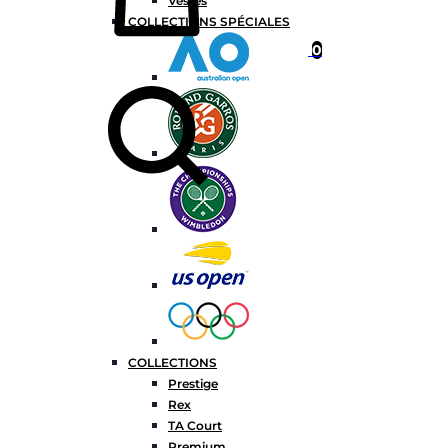
Vestes
COLLECTIONS SPÉCIALES
0
Chercher
COLLECTIONS
Prestige
Rex
TA Court
Premium