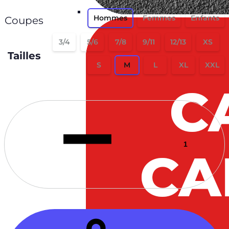
Hommes
Femmes
Enfants
Coupes
3/4
5/6
7/8
9/11
12/13
XS
Tailles
S
M
L
XL
XXL
Quantité