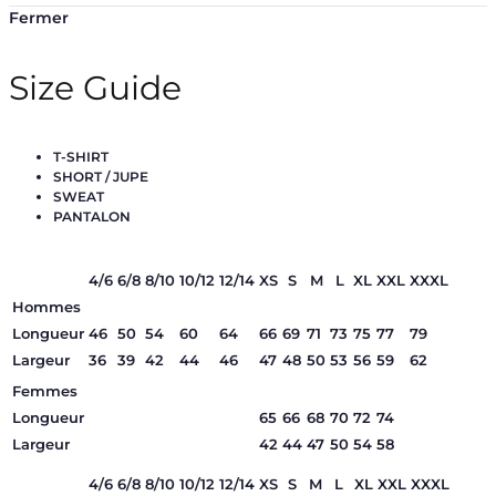
Fermer
Size Guide
T-SHIRT
SHORT / JUPE
SWEAT
PANTALON
4/6
6/8
8/10
10/12
12/14
XS
S
M
L
XL
XXL
XXXL
Hommes
Longueur
46
50
54
60
64
66
69
71
73
75
77
79
Largeur
36
39
42
44
46
47
48
50
53
56
59
62
Femmes
Longueur
65
66
68
70
72
74
Largeur
42
44
47
50
54
58
4/6
6/8
8/10
10/12
12/14
XS
S
M
L
XL
XXL
XXXL