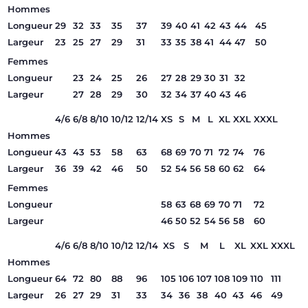
Hommes
Longueur
29
32
33
35
37
39
40
41
42
43
44
45
Largeur
23
25
27
29
31
33
35
38
41
44
47
50
Femmes
Longueur
23
24
25
26
27
28
29
30
31
32
Largeur
27
28
29
30
32
34
37
40
43
46
4/6
6/8
8/10
10/12
12/14
XS
S
M
L
XL
XXL
XXXL
Hommes
Longueur
43
43
53
58
63
68
69
70
71
72
74
76
Largeur
36
39
42
46
50
52
54
56
58
60
62
64
Femmes
Longueur
58
63
68
69
70
71
72
Largeur
46
50
52
54
56
58
60
4/6
6/8
8/10
10/12
12/14
XS
S
M
L
XL
XXL
XXXL
Hommes
Longueur
64
72
80
88
96
105
106
107
108
109
110
111
Largeur
26
27
29
31
33
34
36
38
40
43
46
49