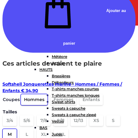
Ajouter au
FEMMES
COLLECTIONS
panier
Fitness
Gravity
Météore
Ces articles devraient te plaire
Action
HAUTS
Brassières
Débardeurs
Softshell Jonquerettes marine - Hommes / Femmes /
T-shirts manches courtes
Enfants
€
34,90
T-shirts manches longues
Coupes
Hommes
Femmes
Enfants
Sweat-shirts
Sweats à capuche
Tailles
Sweats à capuche zippé
3/4
5/6
7/8
9/11
12/13
XS
S
Vestes
BAS
M
L
XL
XXL
Jupes