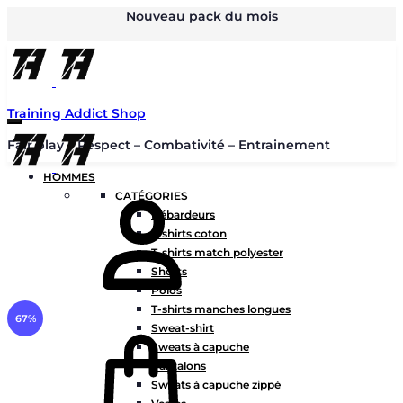
Nouveau pack du mois
Training Addict Shop
Fair play – Respect – Combativité – Entrainement
HOMMES
Mon
CATÉGORIES
compte
Débardeurs
T-shirts coton
T-shirts match polyester
Shorts
Polos
T-shirts manches longues
67%
Panier
Sweat-shirt
Sweats à capuche
Pantalons
Sweats à capuche zippé