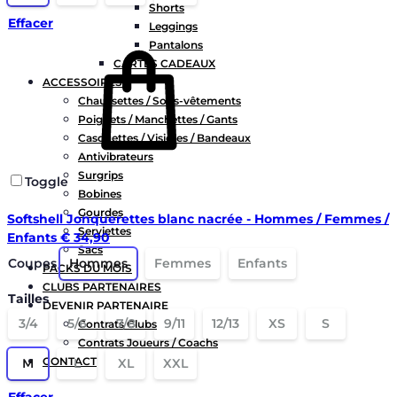
Shorts
Effacer
Leggings
Pantalons
CARTES CADEAUX
ACCESSOIRES
Chaussettes / Sous-vêtements
Poignets / Manchettes / Gants
Casquettes / Visières / Bandeaux
Antivibrateurs
Surgrips
Toggle
Bobines
Gourdes
Softshell Jonquerettes blanc nacrée - Hommes / Femmes /
Serviettes
Enfants
€
34,90
Sacs
Coupes
Hommes
Femmes
Enfants
PACKS DU MOIS
CLUBS PARTENAIRES
Tailles
DEVENIR PARTENAIRE
3/4
5/6
7/8
9/11
12/13
XS
S
Contrats Clubs
Contrats Joueurs / Coachs
CONTACT
M
L
XL
XXL
Chercher
Effacer