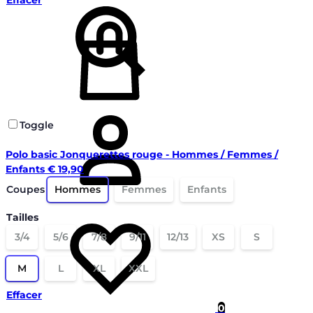
Connectez-
vous
Toggle
Polo basic Jonquerettes rouge - Hommes / Femmes /
Enfants
€
19,90
Coupes
Hommes
Femmes
Enfants
Liste
Tailles
de
3/4
5/6
7/8
9/11
12/13
XS
S
souhaits
M
L
XL
XXL
Effacer
0