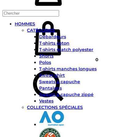
Panier
HOMMES
CATÉGORIES
Débardeurs
T-shirts coton
T-shirts match polyester
Shorts
0
Polos
Chercher
T-shirts manches longues
Sweat-shirt
Sweats à capuche
Pantalons
Sweats à capuche zippé
Vestes
COLLECTIONS SPÉCIALES