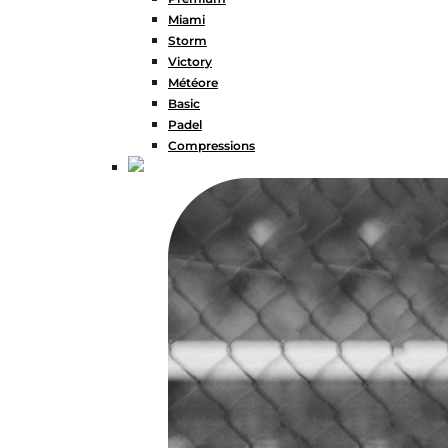
Miami
Storm
Victory
Météore
Basic
Padel
Compressions