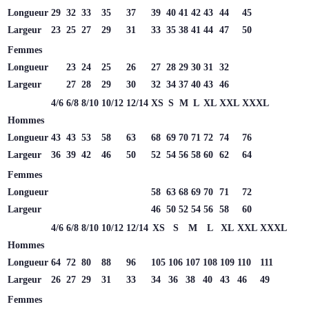
Longueur
29
32
33
35
37
39
40
41
42
43
44
45
Largeur
23
25
27
29
31
33
35
38
41
44
47
50
Femmes
Longueur
23
24
25
26
27
28
29
30
31
32
Largeur
27
28
29
30
32
34
37
40
43
46
4/6
6/8
8/10
10/12
12/14
XS
S
M
L
XL
XXL
XXXL
Hommes
Longueur
43
43
53
58
63
68
69
70
71
72
74
76
Largeur
36
39
42
46
50
52
54
56
58
60
62
64
Femmes
Longueur
58
63
68
69
70
71
72
Largeur
46
50
52
54
56
58
60
4/6
6/8
8/10
10/12
12/14
XS
S
M
L
XL
XXL
XXXL
Hommes
Longueur
64
72
80
88
96
105
106
107
108
109
110
111
Largeur
26
27
29
31
33
34
36
38
40
43
46
49
Femmes