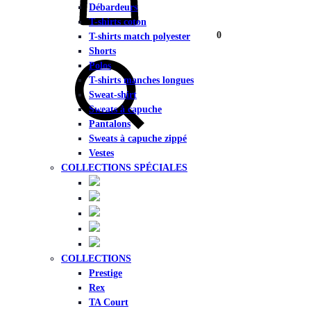
Débardeurs
T-shirts coton
0
T-shirts match polyester
Chercher
Shorts
Polos
T-shirts manches longues
Sweat-shirt
Sweats à capuche
Pantalons
Sweats à capuche zippé
Vestes
COLLECTIONS SPÉCIALES
COLLECTIONS
Prestige
Rex
TA Court