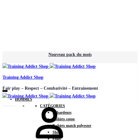
Nouveau pack du mois
Training Addict Shop
Fair play – Respect – Combativité – Entrainement
HOMMES
Mon
CATÉGORIES
compte
Débardeurs
T-shirts coton
T-shirts match polyester
Shorts
Polos