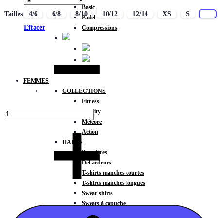
Basic
Tailles
4/6
6/8
8/10
10/12
12/14
XS
S
M
Padel
Effacer
Compressions
Quantité
FEMMES
COLLECTIONS
Fitness
Gravity
Météore
Action
HAUTS
Brassières
Débardeurs
T-shirts manches courtes
T-shirts manches longues
Sweat-shirts
Sweats à capuche
Sweats à capuche zippé