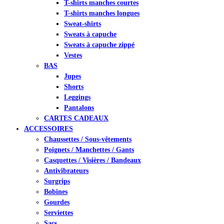
T-shirts manches courtes
T-shirts manches longues
Sweat-shirts
Sweats à capuche
Sweats à capuche zippé
Vestes
BAS
Jupes
Shorts
Leggings
Pantalons
CARTES CADEAUX
ACCESSOIRES
Chaussettes / Sous-vêtements
Poignets / Manchettes / Gants
Casquettes / Visières / Bandeaux
Antivibrateurs
Surgrips
Bobines
Gourdes
Serviettes
Sacs