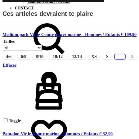
Contrats Joueurs / Coachs
CONTACT
Ces articles devraient te plaire
Chercher
Medium pack Vic le Comte power marine - Hommes / Enfants
€
109,90
Tailles
4/6
6/8
8/10
10/12
12/14
XS
S
M
L
Effacer
Connectez-
vous
Liste
Toggle
de
souhaits
Pantalon Vic le Comte marine - Hommes / Enfants
€
32,90