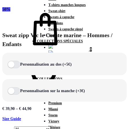
T-shirts manches longues
50%
Panier
Sweat-shirt
Sweats à capuche
Pantalons
Sweats à capuche zippé
Sweat zipp Vic le Comte marine – Hommes /
Vestes
COLLECTIONS SPÉCIALES
Enfants
0
Chercher
Personnalisation au dos (+5€)
COLLECTIONS
Prestige
Personnalisation sur la manche (+3€)
Rex
TA Court
Premium
€
39,90
–
€
44,90
Miami
Storm
Size Guide
Victory
Météore