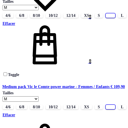
Tailles
4/6
6/8
8/10
10/12
12/14
XS
S
M
L
0
Panier
Effacer
0
Toggle
Medium pack Vic le Comte power marine - Femmes / Enfants
€
109,90
Tailles
4/6
6/8
8/10
10/12
12/14
XS
S
M
L
Effacer