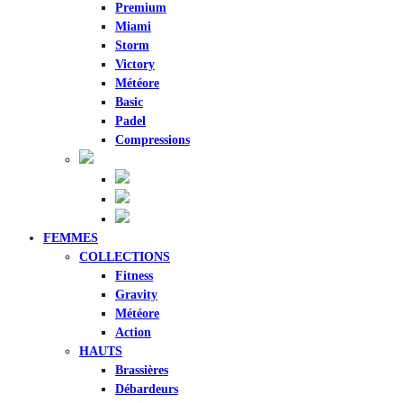
Premium
Miami
Storm
Victory
Météore
Basic
Padel
Compressions
FEMMES
COLLECTIONS
Fitness
Gravity
Météore
Action
HAUTS
Brassières
Débardeurs