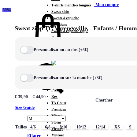
Mon compte
T-shirts manches longues
50%
Sweat-shirt
Sweats à capuche
Pantalons
Sweat zipp TC Varengeville – Enfants / Homm
Sweats à capuche zippé
Vestes
COLLECTIONS SPÉCIALES
Personnalisation au dos (+5€)
Panier
0
Personnalisation sur la manche (+3€)
COLLECTIONS
Prestige
Rex
€
39,90
–
€
44,90
Chercher
TA Court
Size Guide
Premium
Miami
Storm
Tailles
4/6
6/8
8/10
10/12
12/14
XS
S
Victory
Météore
Effacer