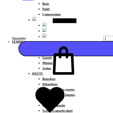
Basic
Padel
Compressions
Quantité
FEMMES
COLLECTIONS
Fitness
Gravity
Météore
Action
HAUTS
Ajouter
Brassières
Débardeurs
T-shirts manches courtes
T-shirts manches longues
Sweat-shirts
Sweats à capuche
Sweats à capuche zippé