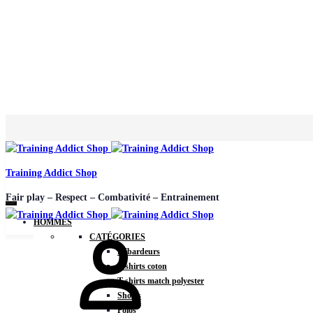
Training Addict Shop
Fair play – Respect – Combativité – Entrainement
HOMMES
CATÉGORIES
Débardeurs
T-shirts coton
T-shirts match polyester
Shorts
Polos