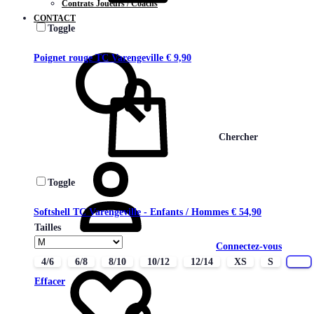
Contrats Joueurs / Coachs
CONTACT
Toggle
Poignet rouge TC Varengeville
€
9,90
Chercher
Toggle
Softshell TC Varengeville - Enfants / Hommes
€
54,90
Tailles
Connectez-vous
4/6
6/8
8/10
10/12
12/14
XS
S
M
Effacer