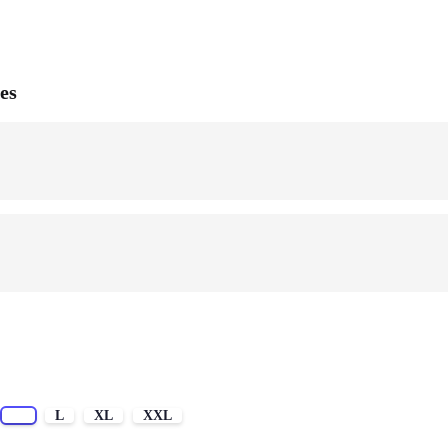
es
M
L
XL
XXL