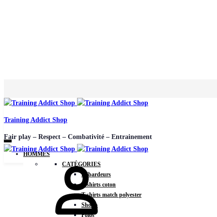
Training Addict Shop
Fair play – Respect – Combativité – Entrainement
HOMMES
Mon
CATÉGORIES
compte
Débardeurs
T-shirts coton
T-shirts match polyester
Shorts
Polos