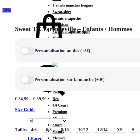
T-shirts manches longues
50%
Panier
Sweat-shirt
Sweats à capuche
Pantalons
Sweat TC Varengeville – Enfants / Hommes
Sweats à capuche zippé
Vestes
COLLECTIONS SPÉCIALES
Personnalisation au dos (+5€)
0
Chercher
Personnalisation sur la manche (+3€)
COLLECTIONS
Prestige
Rex
€
34,90
–
€
39,90
TA Court
Size Guide
Premium
Miami
Storm
Tailles
4/6
6/8
8/10
10/12
12/14
XS
S
Victory
Météore
Effacer