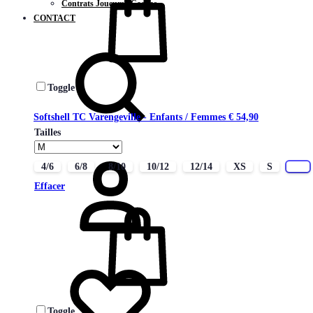
Contrats Joueurs / Coachs
CONTACT
Chercher
Toggle
Softshell TC Varengeville - Enfants / Femmes
€
54,90
Tailles
Connectez-
vous
4/6
6/8
8/10
10/12
12/14
XS
S
M
Effacer
Liste
de
souhaits
Toggle