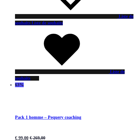
Liste de
souhaits
Liste de souhaits
Liste de
souhaits
63%
Pack 1 homme – Pequery coaching
€
99,00
€
269,00