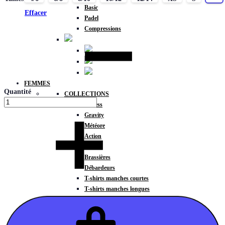
Basic
Effacer
Padel
Compressions
FEMMES
Quantité
COLLECTIONS
Fitness
Gravity
Météore
Action
HAUTS
Brassières
Débardeurs
T-shirts manches courtes
T-shirts manches longues
Sweat-shirts
Sweats à capuche
Sweats à capuche zippé