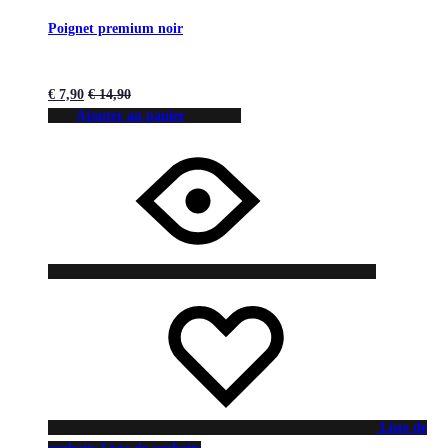
Poignet premium noir
€
7,90
€
14,90
Ajouter au panier
Liste de