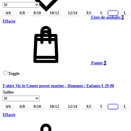
4/6
6/8
8/10
10/12
12/14
XS
S
M
L
Liste de souhaits
0
Effacer
Panier
0
Toggle
T-shirt Vic le Comte power marine - Hommes / Enfants
€
29,90
Tailles
4/6
6/8
8/10
10/12
12/14
XS
S
M
L
Effacer