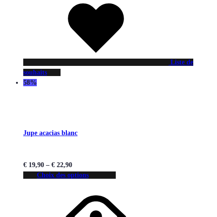
Liste de
souhaits
58%
Jupe acacias blanc
€
19,90
–
€
22,90
Choix des options