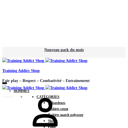
Nouveau pack du mois
Training Addict Shop
Fair play – Respect – Combativité – Entrainement
HOMMES
CATÉGORIES
Débardeurs
T-shirts coton
T-shirts match polyester
Shorts
Polos