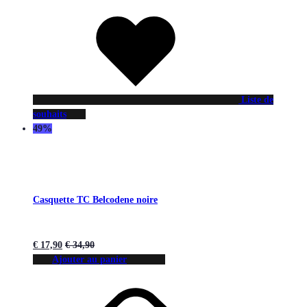
Liste de
souhaits
49%
Casquette TC Belcodene noire
€
17,90
€
34,90
Ajouter au panier