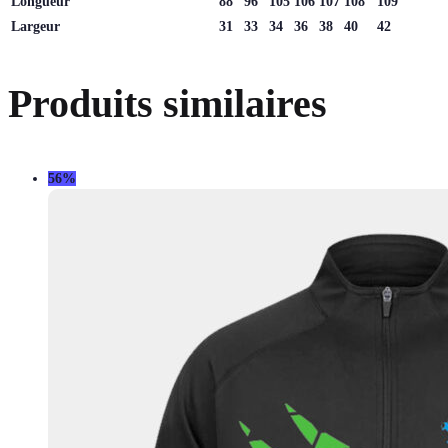
Longueur
88
96
105
106
107
108
109
Largeur
31
33
34
36
38
40
42
Produits similaires
56%