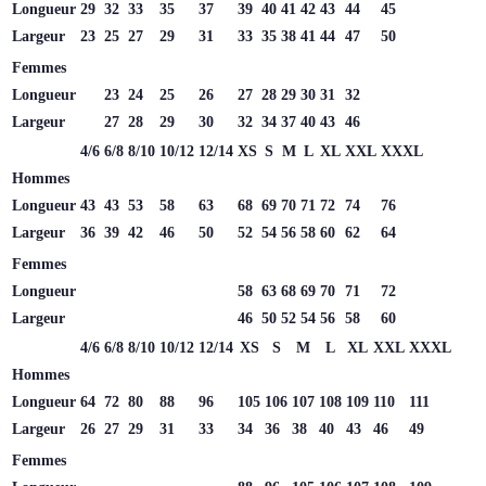
Longueur
29
32
33
35
37
39
40
41
42
43
44
45
Largeur
23
25
27
29
31
33
35
38
41
44
47
50
Femmes
Longueur
23
24
25
26
27
28
29
30
31
32
Largeur
27
28
29
30
32
34
37
40
43
46
4/6
6/8
8/10
10/12
12/14
XS
S
M
L
XL
XXL
XXXL
Hommes
Longueur
43
43
53
58
63
68
69
70
71
72
74
76
Largeur
36
39
42
46
50
52
54
56
58
60
62
64
Femmes
Longueur
58
63
68
69
70
71
72
Largeur
46
50
52
54
56
58
60
4/6
6/8
8/10
10/12
12/14
XS
S
M
L
XL
XXL
XXXL
Hommes
Longueur
64
72
80
88
96
105
106
107
108
109
110
111
Largeur
26
27
29
31
33
34
36
38
40
43
46
49
Femmes