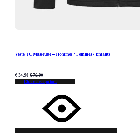
Veste TC Masseube – Hommes / Femmes / Enfants
€
34,90
€
79,90
Choix des options