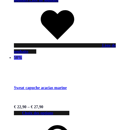
souhaits
Liste de souhaits
Liste de
souhaits
58%
Sweat capuche acacias marine
€
22,90
–
€
27,90
Choix des options