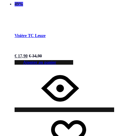
49%
Visière TC Leuze
€
17,90
€
34,90
Ajouter au panier