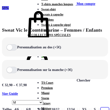
Mon compte
T-shirts manches longues
53%
Sweat-shirt
Sweats à capuche
Pantalons
Sweats à capuche zippé
Sweat Vic le Comte marine – Femmes / Enfants
Vestes
COLLECTIONS SPÉCIALES
Panier
0
Personnalisation au dos (+5€)
COLLECTIONS
Personnalisation sur la manche (+3€)
Prestige
Rex
Chercher
TA Court
€
32,90
–
€
37,90
Premium
Miami
Size Guide
Storm
Victory
Météore
Tailles
4/6
6/8
8/10
10/12
12/14
XS
S
M