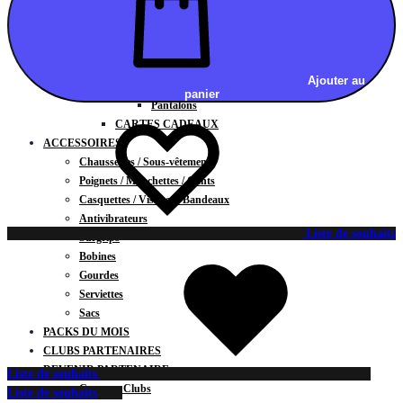
Vestes
BAS
Jupes
Shorts
Ajouter au
Leggings
panier
Pantalons
CARTES CADEAUX
ACCESSOIRES
Chaussettes / Sous-vêtements
Poignets / Manchettes / Gants
Casquettes / Visières / Bandeaux
Antivibrateurs
Liste de souhaits
Surgrips
Bobines
Gourdes
Serviettes
Sacs
PACKS DU MOIS
CLUBS PARTENAIRES
DEVENIR PARTENAIRE
Liste de souhaits
Contrats Clubs
Liste de souhaits