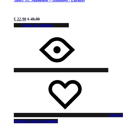
Short TC Masseube – Hommes / Enfants
€
22,90
€
49,90
Choix des options
Liste de
souhaits
Liste de souhaits