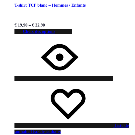
T-shirt TCF blanc – Hommes / Enfants
€
19,90
–
€
22,90
Choix des options
Liste de
souhaits
Liste de souhaits