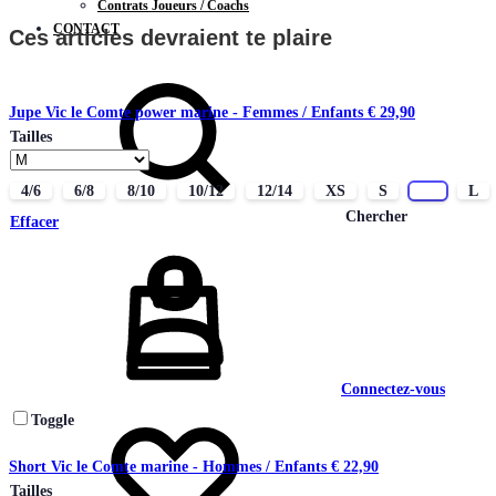
Contrats Joueurs / Coachs
CONTACT
Ces articles devraient te plaire
Jupe Vic le Comte power marine - Femmes / Enfants
€
29,90
Tailles
4/6
6/8
8/10
10/12
12/14
XS
S
M
L
Chercher
Effacer
Connectez-vous
Toggle
Short Vic le Comte marine - Hommes / Enfants
€
22,90
Tailles