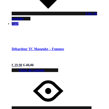
Liste de
souhaits
60%
Débardeur TC Masseube – Femmes
€
19,90
€
49,90
Choix des options