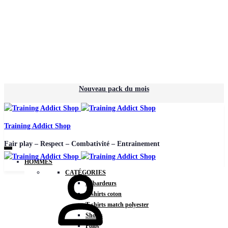
Nouveau pack du mois
Training Addict Shop
Fair play – Respect – Combativité – Entrainement
HOMMES
CATÉGORIES
Débardeurs
T-shirts coton
T-shirts match polyester
Shorts
Polos