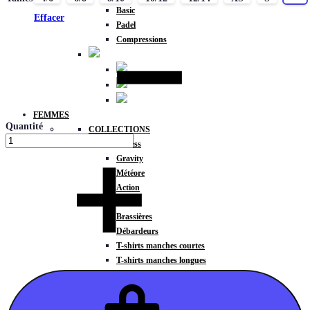
Basic
Effacer
Padel
Compressions
FEMMES
Quantité
COLLECTIONS
Fitness
Gravity
Météore
Action
HAUTS
Brassières
Débardeurs
T-shirts manches courtes
T-shirts manches longues
Sweat-shirts
Sweats à capuche
Sweats à capuche zippé