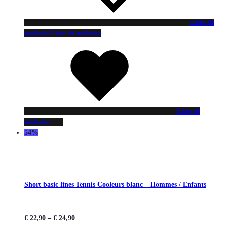
Liste de
souhaits
Liste de souhaits
Liste de
souhaits
54%
Short basic lines Tennis Cooleurs blanc – Hommes / Enfants
€
22,90
–
€
24,90