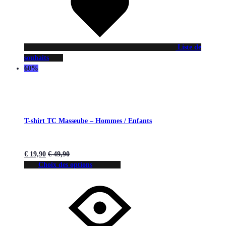
Liste de
souhaits
60%
T-shirt TC Masseube – Hommes / Enfants
€
19,90
€
49,90
Choix des options