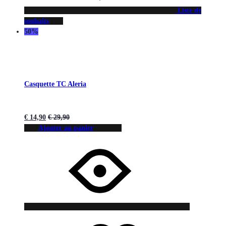
Liste de
souhaits
50%
Casquette TC Aleria
€
14,90
€
29,90
Ajouter au panier