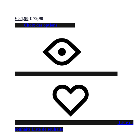
€
34,90
€
79,90
Choix des options
Liste de
souhaits
Liste de souhaits