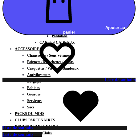
Vestes
BAS
Jupes
Shorts
Ajouter au
Leggings
panier
Pantalons
CARTES CADEAUX
ACCESSOIRES
Chaussettes / Sous-vêtements
Poignets / Manchettes / Gants
Casquettes / Visières / Bandeaux
Antivibrateurs
Liste de souhaits
Surgrips
Bobines
Gourdes
Serviettes
Sacs
PACKS DU MOIS
CLUBS PARTENAIRES
DEVENIR PARTENAIRE
Liste de souhaits
Contrats Clubs
Liste de souhaits