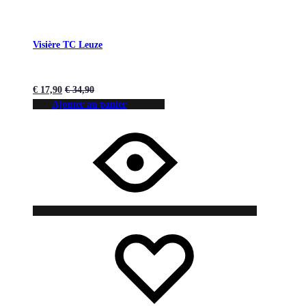
Visière TC Leuze
€
17,90
€
34,90
Ajouter au panier