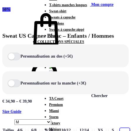
Mon compte
T-shirts manches longues
50%
Sweat-shirt
Sweats à capuche
Pantalons
Sweats à capuche zippé
Sweat US Cagnes Blanc – Enfants / Hommes
Vestes
COLLECTIONS SPÉCIALES
Panier
0
Personnalisation au dos (+5€)
COLLECTIONS
Personnalisation sur la manche (+3€)
Prestige
Rex
Chercher
TA Court
€
34,90
–
€
39,90
Premium
Miami
Size Guide
Storm
Victory
Météore
Tailles
4/6
6/8
8/10
10/12
12/14
XS
S
M