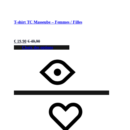
T-shirt TC Masseube – Femmes / Filles
€
19,90
€
49,90
Choix des options