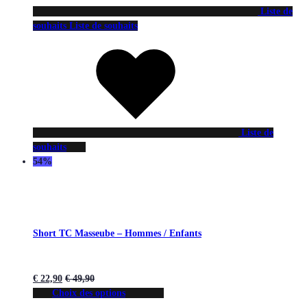
Liste de
souhaits
Liste de souhaits
Liste de
souhaits
54%
Short TC Masseube – Hommes / Enfants
€
22,90
€
49,90
Choix des options