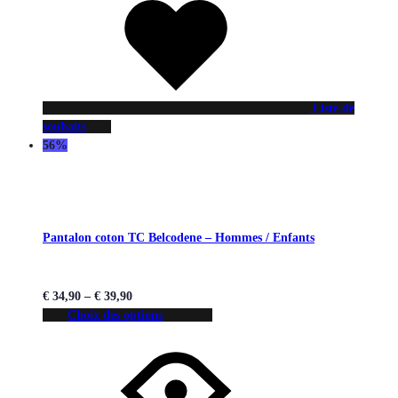
Liste de
souhaits
56%
Pantalon coton TC Belcodene – Hommes / Enfants
€
34,90
–
€
39,90
Choix des options