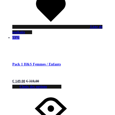
Liste de
souhaits
53%
Pack 1 H&S Femmes / Enfants
€
149,00
€
319,00
Choix des options