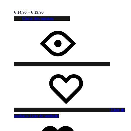
€
14,90
–
€
19,90
Choix des options
Liste de
souhaits
Liste de souhaits