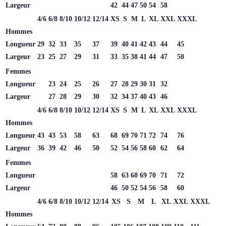
Largeur
42
44
47
50
54
58
4/6
6/8
8/10
10/12
12/14
XS
S
M
L
XL
XXL
XXXL
Hommes
Longueur
29
32
33
35
37
39
40
41
42
43
44
45
Largeur
23
25
27
29
31
33
35
38
41
44
47
50
Femmes
Longueur
23
24
25
26
27
28
29
30
31
32
Largeur
27
28
29
30
32
34
37
40
43
46
4/6
6/8
8/10
10/12
12/14
XS
S
M
L
XL
XXL
XXXL
Hommes
Longueur
43
43
53
58
63
68
69
70
71
72
74
76
Largeur
36
39
42
46
50
52
54
56
58
60
62
64
Femmes
Longueur
58
63
68
69
70
71
72
Largeur
46
50
52
54
56
58
60
4/6
6/8
8/10
10/12
12/14
XS
S
M
L
XL
XXL
XXXL
Hommes