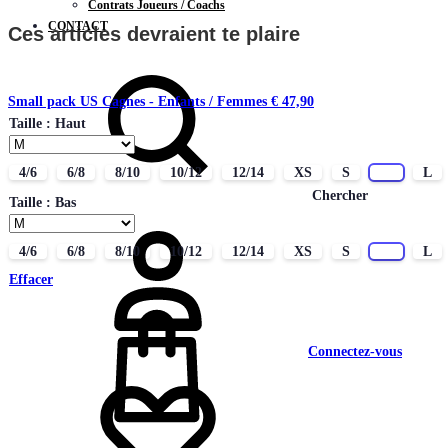
Contrats Joueurs / Coachs
CONTACT
Ces articles devraient te plaire
Small pack US Cagnes - Enfants / Femmes
€
47,90
Taille : Haut
4/6
6/8
8/10
10/12
12/14
XS
S
M
L
Chercher
Taille : Bas
4/6
6/8
8/10
10/12
12/14
XS
S
M
L
Effacer
Connectez-vous