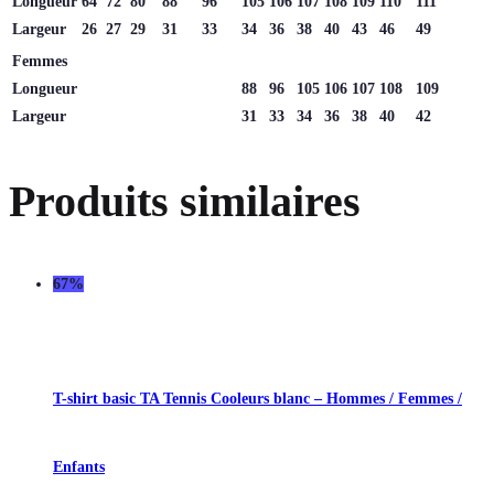
Longueur
64
72
80
88
96
105
106
107
108
109
110
111
Largeur
26
27
29
31
33
34
36
38
40
43
46
49
Femmes
Longueur
88
96
105
106
107
108
109
Largeur
31
33
34
36
38
40
42
Produits similaires
67%
T-shirt basic TA Tennis Cooleurs blanc – Hommes / Femmes /
Enfants