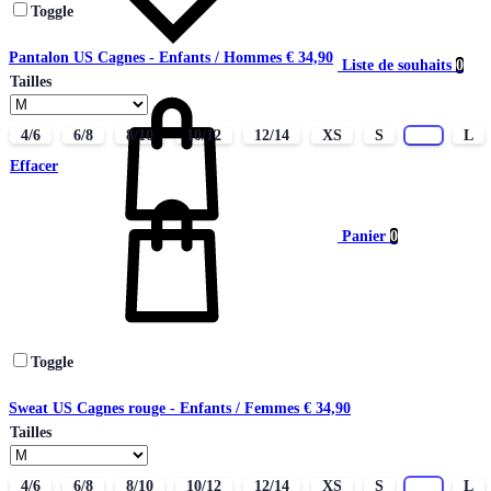
Toggle
Pantalon US Cagnes - Enfants / Hommes
€
34,90
Liste de souhaits
0
Tailles
4/6
6/8
8/10
10/12
12/14
XS
S
M
L
Effacer
Panier
0
Toggle
Sweat US Cagnes rouge - Enfants / Femmes
€
34,90
Tailles
4/6
6/8
8/10
10/12
12/14
XS
S
M
L