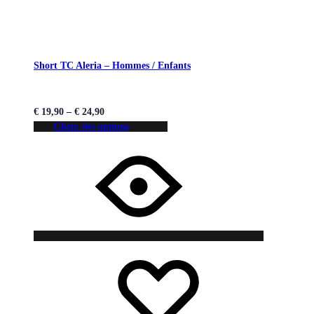
Short TC Aleria – Hommes / Enfants
€
19,90
–
€
24,90
Choix des options