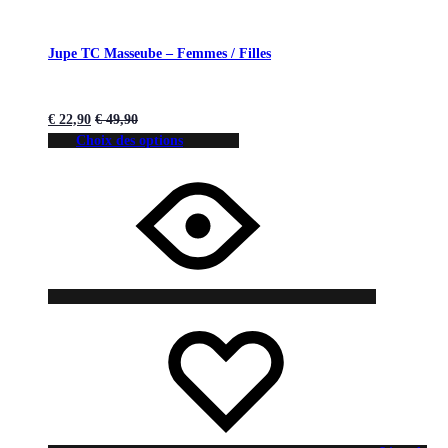
Jupe TC Masseube – Femmes / Filles
€
22,90
€
49,90
Choix des options