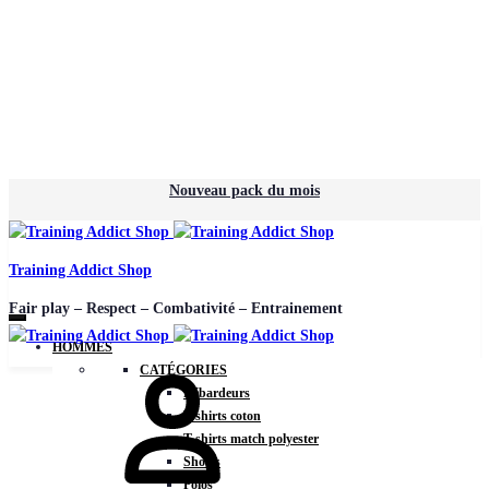
Nouveau pack du mois
Training Addict Shop
Fair play – Respect – Combativité – Entrainement
HOMMES
CATÉGORIES
Débardeurs
T-shirts coton
T-shirts match polyester
Shorts
Polos