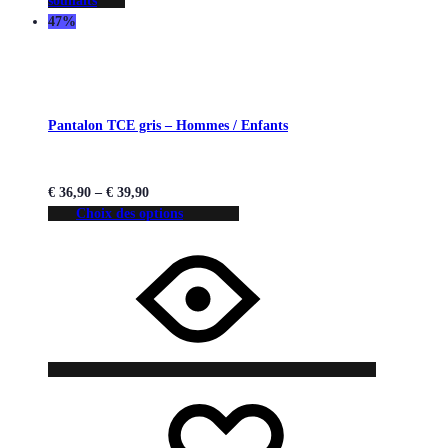
souhaits
47%
Pantalon TCE gris – Hommes / Enfants
€
36,90
–
€
39,90
Choix des options