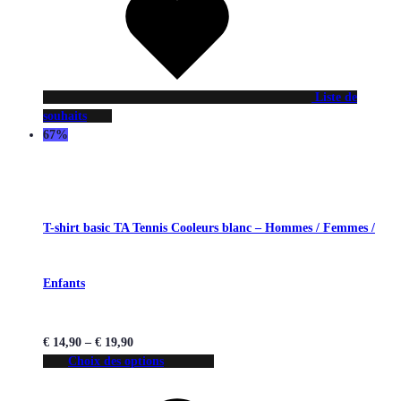
Liste de
souhaits
67%
T-shirt basic TA Tennis Cooleurs blanc – Hommes / Femmes /
Enfants
€
14,90
–
€
19,90
Choix des options