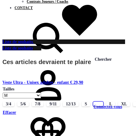
Contrats Joueurs / Coachs
CONTACT
Liste de souhaits
Liste de souhaits
Chercher
Ces articles devraient te plaire
Veste Ultra - Unisex adultes - enfant
€
29,90
Tailles
3/4
5/6
7/8
9/11
12/13
S
M
L
XL
Connectez-vous
Effacer