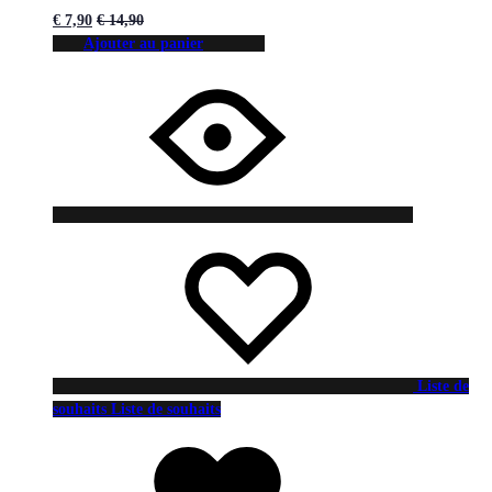
€
7,90
€
14,90
Ajouter au panier
Liste de
souhaits
Liste de souhaits