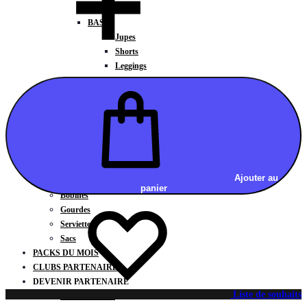
Vestes
BAS
Jupes
Shorts
Leggings
Pantalons
CARTES CADEAUX
ACCESSOIRES
Chaussettes / Sous-vêtements
Poignets / Manchettes / Gants
Casquettes / Visières / Bandeaux
Antivibrateurs
Ajouter au
Surgrips
panier
Bobines
Gourdes
Serviettes
Sacs
PACKS DU MOIS
CLUBS PARTENAIRES
DEVENIR PARTENAIRE
Liste de souhaits
Contrats Clubs