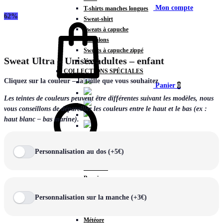
Mon compte
T-shirts manches longues
62%
Sweat-shirt
Sweats à capuche
Pantalons
Sweats à capuche zippé
Sweat Ultra – Unisex adultes – enfant
Vestes
COLLECTIONS SPÉCIALES
Cliquez sur la couleur – la taille que vous souhaitez
Panier
0
Les teintes de couleurs peuvent être différentes suivant les modèles, nous
vous conseillons de dépareiller les couleurs entre le haut et le bas (ex :
haut blanc – bas marine).
COLLECTIONS
Prestige
Personnalisation au dos (+5€)
Rex
Chercher
TA Court
Premium
Miami
Personnalisation sur la manche (+3€)
Storm
Victory
Météore