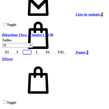
Liste de souhaits
0
Toggle
Débardeur Ultra - Femmes
€
19,90
Tailles
XS
S
M
L
XL
XXL
Panier
0
Effacer
Toggle