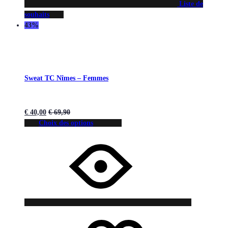
Liste de
souhaits
43%
Sweat TC Nîmes – Femmes
€
40,00
€
69,90
Choix des options