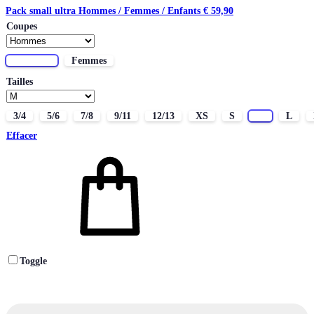
Pack small ultra Hommes / Femmes / Enfants
€
59,90
Coupes
Hommes
Femmes
Tailles
3/4
5/6
7/8
9/11
12/13
XS
S
M
L
Effacer
Toggle