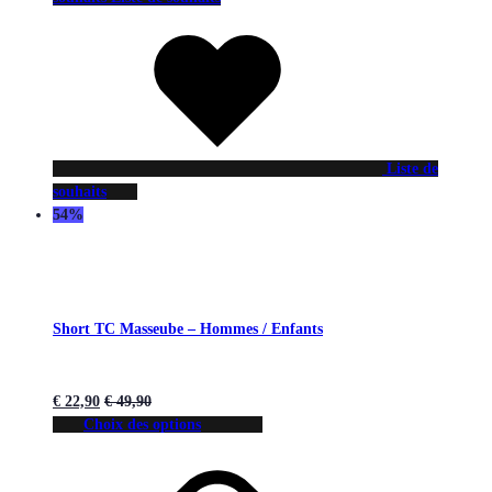
Liste de
souhaits
54%
Short TC Masseube – Hommes / Enfants
€
22,90
€
49,90
Choix des options