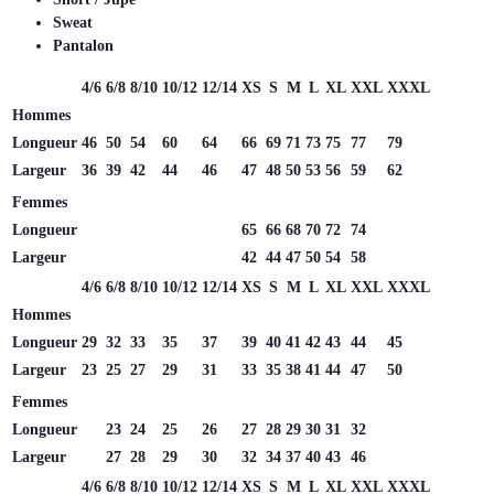
Sweat
Pantalon
4/6
6/8
8/10
10/12
12/14
XS
S
M
L
XL
XXL
XXXL
Hommes
Longueur
46
50
54
60
64
66
69
71
73
75
77
79
Largeur
36
39
42
44
46
47
48
50
53
56
59
62
Femmes
Longueur
65
66
68
70
72
74
Largeur
42
44
47
50
54
58
4/6
6/8
8/10
10/12
12/14
XS
S
M
L
XL
XXL
XXXL
Hommes
Longueur
29
32
33
35
37
39
40
41
42
43
44
45
Largeur
23
25
27
29
31
33
35
38
41
44
47
50
Femmes
Longueur
23
24
25
26
27
28
29
30
31
32
Largeur
27
28
29
30
32
34
37
40
43
46
4/6
6/8
8/10
10/12
12/14
XS
S
M
L
XL
XXL
XXXL