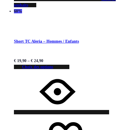
souhaits
60%
Short TC Aleria – Hommes / Enfants
€
19,90
–
€
24,90
Choix des options