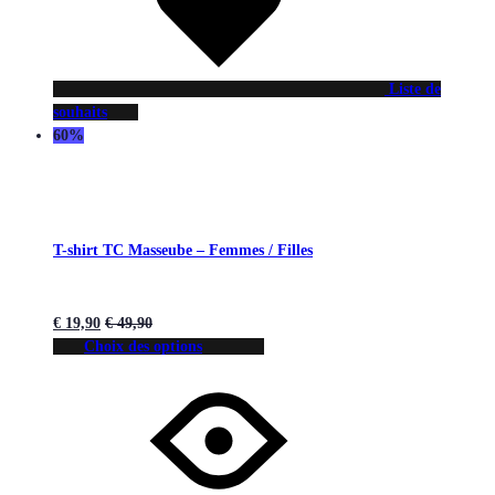
Liste de
souhaits
60%
T-shirt TC Masseube – Femmes / Filles
€
19,90
€
49,90
Choix des options