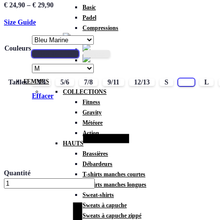
€
24,90
–
€
29,90
Basic
Padel
Size Guide
Compressions
Couleurs
Bleu Marine
Blanc
FEMMES
Tailles
3/4
5/6
7/8
9/11
12/13
S
M
L
COLLECTIONS
Effacer
Fitness
Gravity
Météore
Action
HAUTS
Brassières
Débardeurs
Quantité
T-shirts manches courtes
T-shirts manches longues
Sweat-shirts
Sweats à capuche
Sweats à capuche zippé