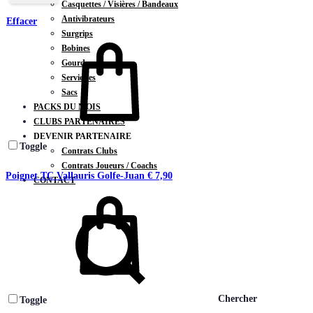
Casquettes / Visières / Bandeaux
Antivibrateurs
Effacer
Surgrips
Bobines
Gourdes
Serviettes
Sacs
PACKS DU MOIS
CLUBS PARTENAIRES
DEVENIR PARTENAIRE
Toggle
Contrats Clubs
Contrats Joueurs / Coachs
Poignet TC Vallauris Golfe-Juan
€
7,90
CONTACT
Chercher
Toggle