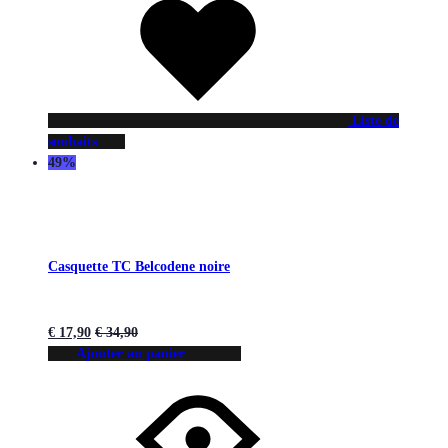
Liste de
souhaits
49%
Casquette TC Belcodene noire
€
17,90
€
34,90
Ajouter au panier