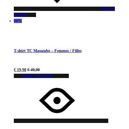
Liste de
souhaits
60%
T-shirt TC Masseube – Femmes / Filles
€
19,90
€
49,90
Choix des options