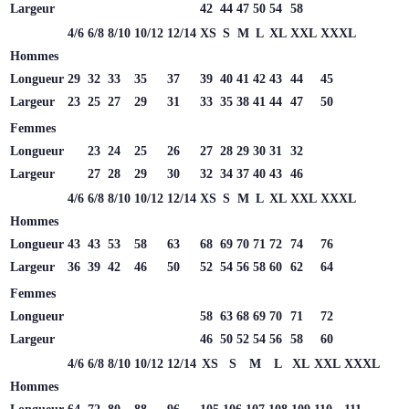
Largeur
42
44
47
50
54
58
4/6
6/8
8/10
10/12
12/14
XS
S
M
L
XL
XXL
XXXL
Hommes
Longueur
29
32
33
35
37
39
40
41
42
43
44
45
Largeur
23
25
27
29
31
33
35
38
41
44
47
50
Femmes
Longueur
23
24
25
26
27
28
29
30
31
32
Largeur
27
28
29
30
32
34
37
40
43
46
4/6
6/8
8/10
10/12
12/14
XS
S
M
L
XL
XXL
XXXL
Hommes
Longueur
43
43
53
58
63
68
69
70
71
72
74
76
Largeur
36
39
42
46
50
52
54
56
58
60
62
64
Femmes
Longueur
58
63
68
69
70
71
72
Largeur
46
50
52
54
56
58
60
4/6
6/8
8/10
10/12
12/14
XS
S
M
L
XL
XXL
XXXL
Hommes