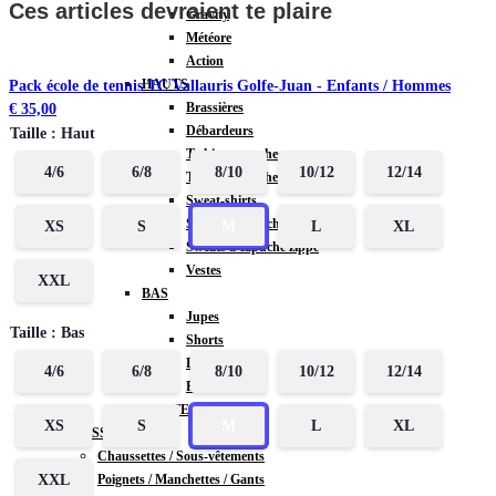
Ces articles devraient te plaire
Gravity
Météore
Action
HAUTS
Pack école de tennis TC Vallauris Golfe-Juan - Enfants / Hommes
Brassières
€
35,00
Débardeurs
Taille : Haut
T-shirts manches courtes
4/6
6/8
8/10
10/12
12/14
T-shirts manches longues
Sweat-shirts
Sweats à capuche
XS
S
M
L
XL
Sweats à capuche zippé
Vestes
XXL
BAS
Jupes
Taille : Bas
Shorts
Leggings
4/6
6/8
8/10
10/12
12/14
Pantalons
CARTES CADEAUX
XS
S
M
L
XL
ACCESSOIRES
Chaussettes / Sous-vêtements
Poignets / Manchettes / Gants
XXL