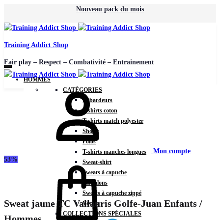
Nouveau pack du mois
Training Addict Shop
Fair play – Respect – Combativité – Entrainement
HOMMES
CATÉGORIES
Débardeurs
T-shirts coton
T-shirts match polyester
Shorts
Polos
Mon compte
T-shirts manches longues
53%
Sweat-shirt
Sweats à capuche
Pantalons
Sweats à capuche zippé
Sweat jaune TC Vallauris Golfe-Juan Enfants /
Vestes
COLLECTIONS SPÉCIALES
Hommes