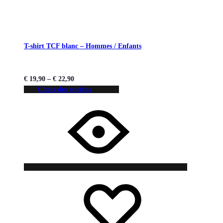
T-shirt TCF blanc – Hommes / Enfants
€
19,90
–
€
22,90
Choix des options