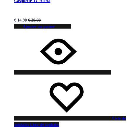
Casquette TC Aleria
€
14,90
€
29,90
Ajouter au panier
Liste de
souhaits
Liste de souhaits