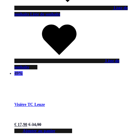
Liste de
souhaits
Liste de souhaits
Liste de
souhaits
49%
Visière TC Leuze
€
17,90
€
34,90
Ajouter au panier