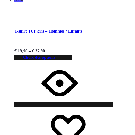
T-shirt TCF gris – Hommes / Enfants
€
19,90
–
€
22,90
Choix des options