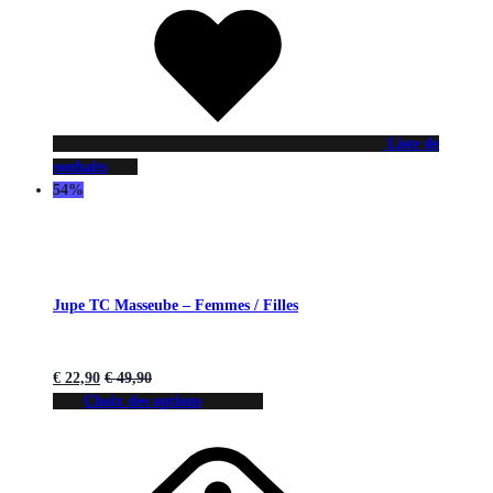
Liste de
souhaits
54%
Jupe TC Masseube – Femmes / Filles
€
22,90
€
49,90
Choix des options