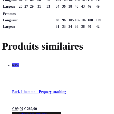
Longueur
64
72
80
88
96
105
106
107
108
109
110
111
Largeur
26
27
29
31
33
34
36
38
40
43
46
49
Femmes
Longueur
88
96
105
106
107
108
109
Largeur
31
33
34
36
38
40
42
Produits similaires
63%
Pack 1 homme – Pequery coaching
€
99,00
€
269,00