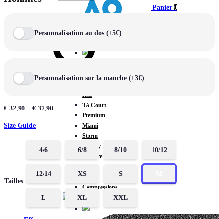
Panier
0
Personnalisation au dos (+5€)
COLLECTIONS
Personnalisation sur la manche (+3€)
Chercher
Prestige
Rex
TA Court
€
32,90
–
€
37,90
Premium
Size Guide
Miami
Storm
Victory
4/6
6/8
8/10
10/12
Météore
Basic
12/14
XS
S
M
Padel
Tailles
Compressions
L
XL
XXL