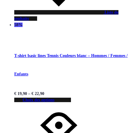
Liste de
souhaits
58%
T-shirt basic lines Tennis Couleurs blanc – Hommes / Femmes /
Enfants
€
19,90
–
€
22,90
Choix des options