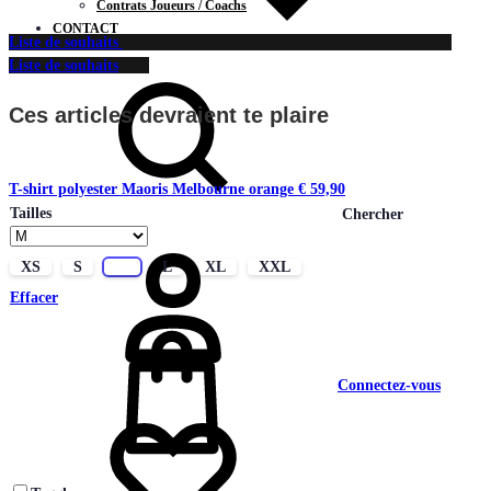
Contrats Joueurs / Coachs
CONTACT
Liste de souhaits
Liste de souhaits
Ces articles devraient te plaire
T-shirt polyester Maoris Melbourne orange
€
59,90
Tailles
Chercher
XS
S
M
L
XL
XXL
Effacer
Connectez-vous