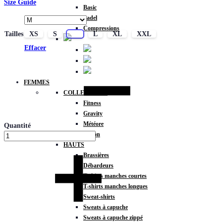
Size Guide
Basic
Padel
Compressions
Tailles
XS
S
M
L
XL
XXL
Effacer
FEMMES
COLLECTIONS
Fitness
Gravity
Météore
Quantité
Action
HAUTS
Brassières
Débardeurs
T-shirts manches courtes
T-shirts manches longues
Sweat-shirts
Sweats à capuche
Sweats à capuche zippé