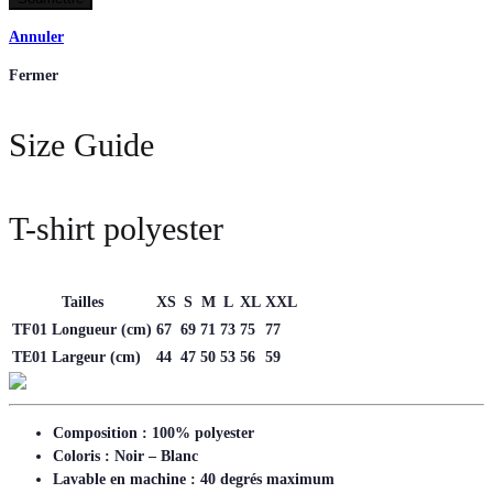
Annuler
Fermer
Size Guide
T-shirt polyester
Tailles
XS
S
M
L
XL
XXL
TF01 Longueur (cm)
67
69
71
73
75
77
TE01 Largeur (cm)
44
47
50
53
56
59
Composition : 100% polyester
Coloris : Noir – Blanc
Lavable en machine : 40 degrés maximum