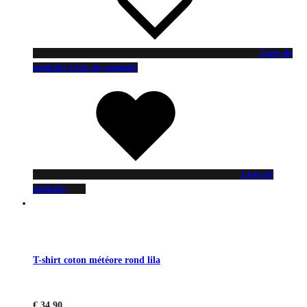
Liste de
souhaits
Liste de souhaits
Liste de
souhaits
T-shirt coton météore rond lila
€
34,90