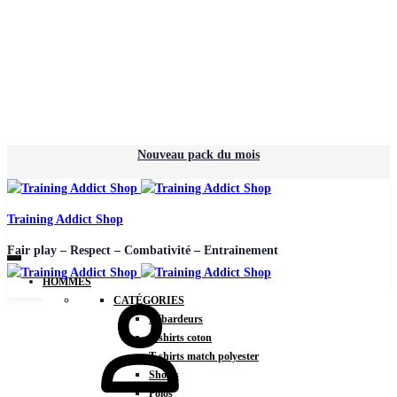
Nouveau pack du mois
Training Addict Shop
Fair play – Respect – Combativité – Entrainement
HOMMES
CATÉGORIES
Débardeurs
T-shirts coton
T-shirts match polyester
Shorts
Polos