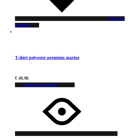
Liste de
souhaits
T-shirt polyester premium marine
€
49,90
Choix des options