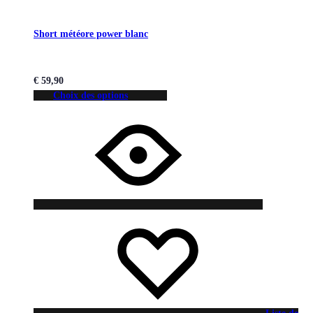
Short météore power blanc
€
59,90
Choix des options