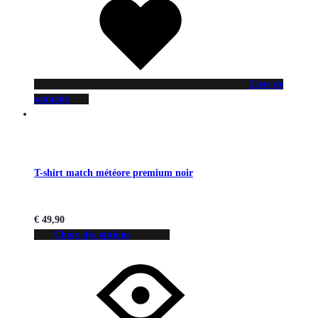
Liste de
souhaits
T-shirt match météore premium noir
€
49,90
Choix des options