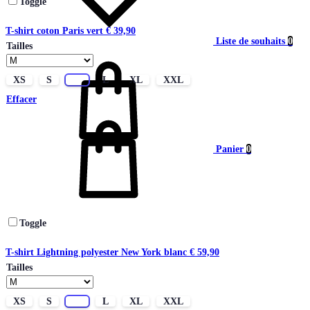
Toggle
T-shirt coton Paris vert
€
39,90
Liste de souhaits
0
Tailles
XS
S
M
L
XL
XXL
Effacer
Panier
0
Toggle
T-shirt Lightning polyester New York blanc
€
59,90
Tailles
XS
S
M
L
XL
XXL