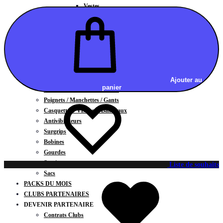
Vestes
BAS
Jupes
Shorts
Leggings
Pantalons
CARTES CADEAUX
ACCESSOIRES
Ajouter au
panier
Chaussettes / Sous-vêtements
Poignets / Manchettes / Gants
Casquettes / Visières / Bandeaux
Antivibrateurs
Surgrips
Bobines
Gourdes
Serviettes
Liste de souhaits
Sacs
PACKS DU MOIS
CLUBS PARTENAIRES
DEVENIR PARTENAIRE
Contrats Clubs