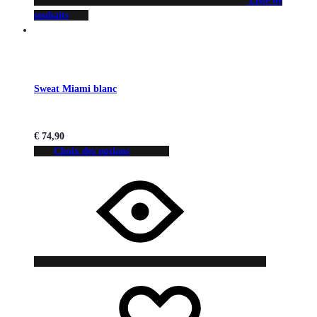
Liste de
souhaits
Sweat Miami blanc
€
74,90
Choix des options