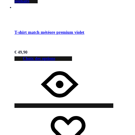
souhaits
T-shirt match météore premium violet
€
49,90
Choix des options