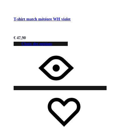
T-shirt match météore WH violet
€
47,90
Choix des options