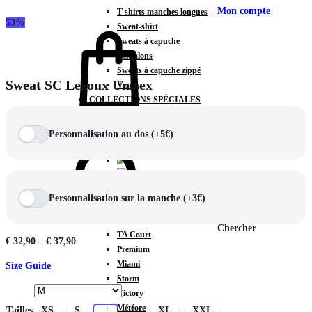
Mon compte
T-shirts manches longues
53%
Sweat-shirt
Sweats à capuche
Pantalons
Sweats à capuche zippé
Sweat SC Lezoux Unisex
Vestes
COLLECTIONS SPÉCIALES
Panier
0
Personnalisation au dos (+5€)
COLLECTIONS
Personnalisation sur la manche (+3€)
Prestige
Rex
Chercher
TA Court
€
32,90
–
€
37,90
Premium
Miami
Size Guide
Storm
Victory
Météore
Tailles
XS
S
M
L
XL
XXL