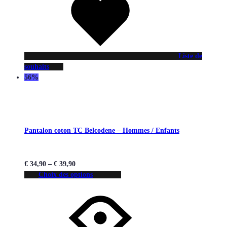
Liste de
souhaits
56%
Pantalon coton TC Belcodene – Hommes / Enfants
€
34,90
–
€
39,90
Choix des options