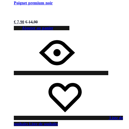
Poignet premium noir
€
7,90
€
14,90
Ajouter au panier
Liste de
souhaits
Liste de souhaits