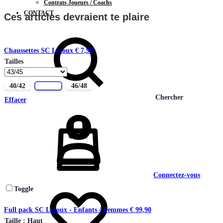
Contrats Joueurs / Coachs
CONTACT
Ces articles devraient te plaire
Chaussettes SC Lezoux
€
7,90
Tailles
40/42
43/45
46/48
Chercher
Effacer
Connectez-vous
Toggle
Full pack SC Lezoux - Enfants / Femmes
€
99,90
Taille : Haut