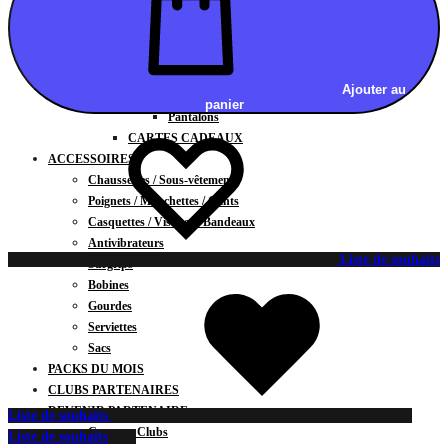
Vestes
BAS
Jupes
Shorts
Ajouter au
Leggings
panier
Pantalons
CARTES CADEAUX
ACCESSOIRES
Chaussettes / Sous-vêtements
Poignets / Manchettes / Gants
Casquettes / Visières / Bandeaux
Antivibrateurs
Liste de souhaits
Surgrips
Bobines
Gourdes
Serviettes
Sacs
PACKS DU MOIS
CLUBS PARTENAIRES
DEVENIR PARTENAIRE
Liste de souhaits
Contrats Clubs
Liste de souhaits