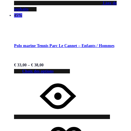
Liste de
souhaits
45%
Polo marine Tennis Parc Le Cannet – Enfants / Hommes
€
33,00
–
€
38,00
Choix des options