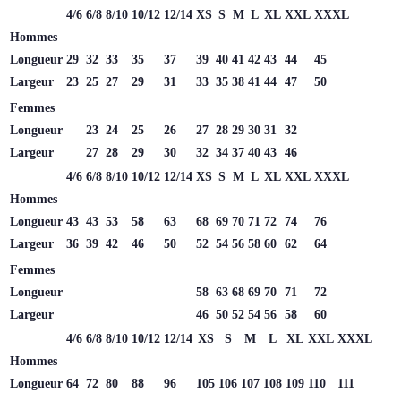
4/6
6/8
8/10
10/12
12/14
XS
S
M
L
XL
XXL
XXXL
Hommes
Longueur
29
32
33
35
37
39
40
41
42
43
44
45
Largeur
23
25
27
29
31
33
35
38
41
44
47
50
Femmes
Longueur
23
24
25
26
27
28
29
30
31
32
Largeur
27
28
29
30
32
34
37
40
43
46
4/6
6/8
8/10
10/12
12/14
XS
S
M
L
XL
XXL
XXXL
Hommes
Longueur
43
43
53
58
63
68
69
70
71
72
74
76
Largeur
36
39
42
46
50
52
54
56
58
60
62
64
Femmes
Longueur
58
63
68
69
70
71
72
Largeur
46
50
52
54
56
58
60
4/6
6/8
8/10
10/12
12/14
XS
S
M
L
XL
XXL
XXXL
Hommes
Longueur
64
72
80
88
96
105
106
107
108
109
110
111