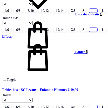
4/6
6/8
8/10
10/12
12/14
XS
S
M
L
Liste de souhaits
0
Taille : Bas
4/6
6/8
8/10
10/12
12/14
XS
S
M
L
Effacer
Panier
0
Toggle
T-shirt basic SC Lezoux - Enfants / Hommes
€
19,90
Tailles
4/6
6/8
8/10
10/12
12/14
XS
S
M
L