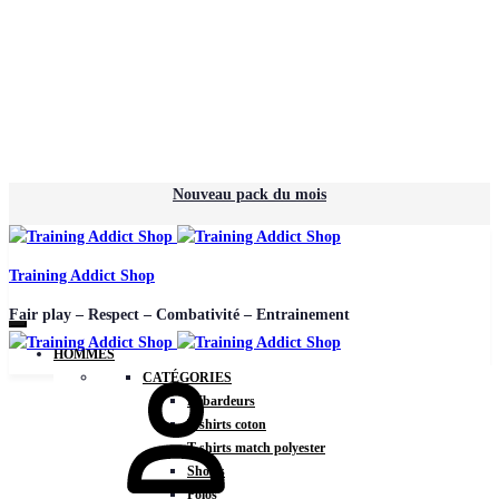
Nouveau pack du mois
Training Addict Shop
Fair play – Respect – Combativité – Entrainement
HOMMES
CATÉGORIES
Débardeurs
T-shirts coton
T-shirts match polyester
Shorts
Polos