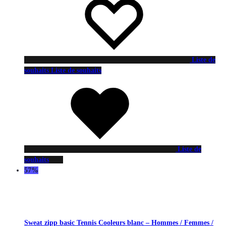
Liste de
souhaits
Liste de souhaits
Liste de
souhaits
57%
Sweat zipp basic Tennis Cooleurs blanc – Hommes / Femmes /