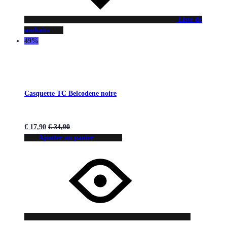
Liste de
souhaits
49%
Casquette TC Belcodene noire
€
17,90
€
34,90
Ajouter au panier