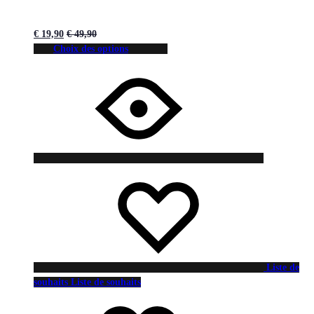
€
19,90
€
49,90
Choix des options
Liste de
souhaits
Liste de souhaits