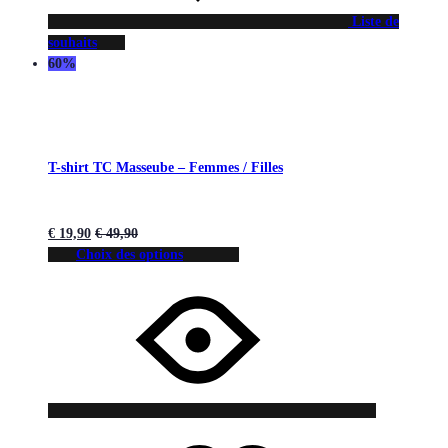
Liste de
souhaits
60%
T-shirt TC Masseube – Femmes / Filles
€
19,90
€
49,90
Choix des options