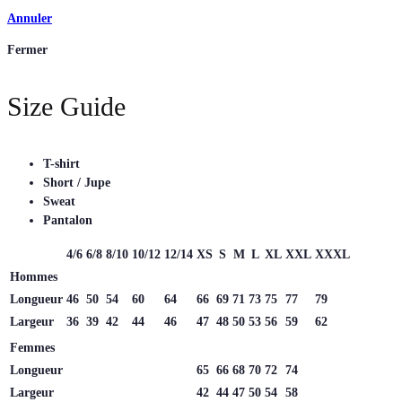
Annuler
Fermer
Size Guide
T-shirt
Short / Jupe
Sweat
Pantalon
4/6
6/8
8/10
10/12
12/14
XS
S
M
L
XL
XXL
XXXL
Hommes
Longueur
46
50
54
60
64
66
69
71
73
75
77
79
Largeur
36
39
42
44
46
47
48
50
53
56
59
62
Femmes
Longueur
65
66
68
70
72
74
Largeur
42
44
47
50
54
58