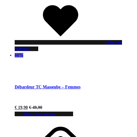
Liste de
souhaits
60%
Débardeur TC Masseube – Femmes
€
19,90
€
49,90
Choix des options