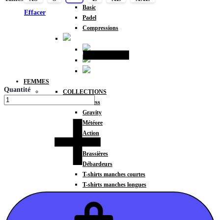
Basic
Effacer
Padel
Compressions
FEMMES
Quantité
COLLECTIONS
Fitness
Gravity
Météore
Action
HAUTS
Brassières
Débardeurs
T-shirts manches courtes
T-shirts manches longues
Sweat-shirts
Sweats à capuche
Sweats à capuche zippé