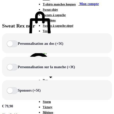
Mon compte
T-shirts manches longues
Sweat-shirt
Sweats à capuche
Pantalons
Sweat Rex noir
Sweats à capuche zippé
Vestes
COLLECTIONS SPÉCIALES
Panier
0
Personnalisation au dos (+5€)
Personnalisation sur la manche (+3€)
COLLECTIONS
Prestige
Rex
Chercher
TA Court
Sponsors (+5€)
Premium
Miami
Storm
€
79,90
Victory
Météore