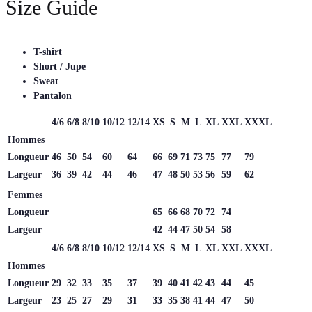
Size Guide
T-shirt
Short / Jupe
Sweat
Pantalon
4/6
6/8
8/10
10/12
12/14
XS
S
M
L
XL
XXL
XXXL
Hommes
Longueur
46
50
54
60
64
66
69
71
73
75
77
79
Largeur
36
39
42
44
46
47
48
50
53
56
59
62
Femmes
Longueur
65
66
68
70
72
74
Largeur
42
44
47
50
54
58
4/6
6/8
8/10
10/12
12/14
XS
S
M
L
XL
XXL
XXXL
Hommes
Longueur
29
32
33
35
37
39
40
41
42
43
44
45
Largeur
23
25
27
29
31
33
35
38
41
44
47
50