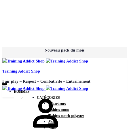
Nouveau pack du mois
Training Addict Shop
Fair play – Respect – Combativité – Entrainement
HOMMES
CATÉGORIES
Débardeurs
T-shirts coton
T-shirts match polyester
Shorts
Polos