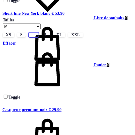
Toggle
Short line New York blanc
€
53,90
Liste de souhaits
0
Tailles
XS
S
M
L
XL
XXL
Effacer
Panier
0
Toggle
Casquette premium noir
€
29,90