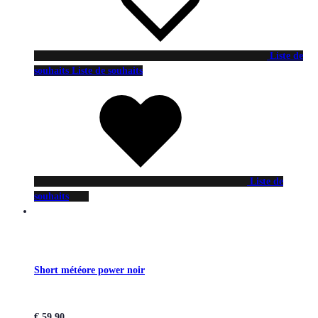
Liste de
souhaits
Liste de souhaits
Liste de
souhaits
Short météore power noir
€
59,90