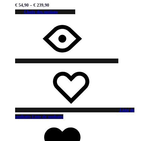
€
54,90
–
€
239,90
Choix des options
Liste de
souhaits
Liste de souhaits