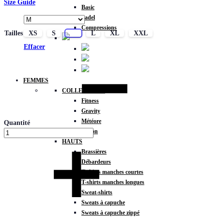
Size Guide
Basic
Padel
Compressions
Tailles
XS
S
M
L
XL
XXL
Effacer
FEMMES
COLLECTIONS
Fitness
Gravity
Météore
Quantité
Action
HAUTS
Brassières
Débardeurs
T-shirts manches courtes
T-shirts manches longues
Sweat-shirts
Sweats à capuche
Sweats à capuche zippé