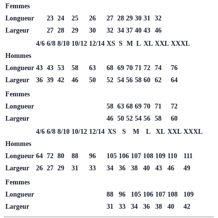
Femmes
Longueur
23
24
25
26
27
28
29
30
31
32
Largeur
27
28
29
30
32
34
37
40
43
46
4/6
6/8
8/10
10/12
12/14
XS
S
M
L
XL
XXL
XXXL
Hommes
Longueur
43
43
53
58
63
68
69
70
71
72
74
76
Largeur
36
39
42
46
50
52
54
56
58
60
62
64
Femmes
Longueur
58
63
68
69
70
71
72
Largeur
46
50
52
54
56
58
60
4/6
6/8
8/10
10/12
12/14
XS
S
M
L
XL
XXL
XXXL
Hommes
Longueur
64
72
80
88
96
105
106
107
108
109
110
111
Largeur
26
27
29
31
33
34
36
38
40
43
46
49
Femmes
Longueur
88
96
105
106
107
108
109
Largeur
31
33
34
36
38
40
42