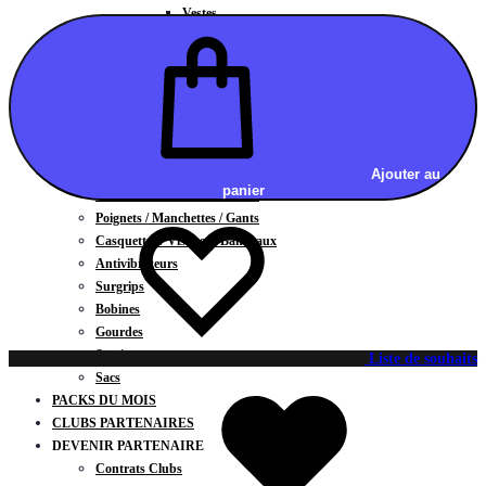
Vestes
BAS
Jupes
Shorts
Leggings
Pantalons
CARTES CADEAUX
ACCESSOIRES
Ajouter au
panier
Chaussettes / Sous-vêtements
Poignets / Manchettes / Gants
Casquettes / Visières / Bandeaux
Antivibrateurs
Surgrips
Bobines
Gourdes
Serviettes
Liste de souhaits
Sacs
PACKS DU MOIS
CLUBS PARTENAIRES
DEVENIR PARTENAIRE
Contrats Clubs