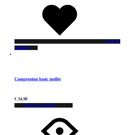
Liste de
souhaits
Compression basic mollet
€
34,90
Ajouter au panier