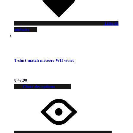
Liste de
souhaits
T-shirt match météore WH violet
€
47,90
Choix des options