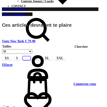
Contrats Joueurs / Coachs
CONTACT
Liste de souhaits
Liste de souhaits
Ces articles devraient te plaire
Veste New York
€
79,90
Tailles
Chercher
XS
S
M
L
XL
XXL
Effacer
Connectez-vous