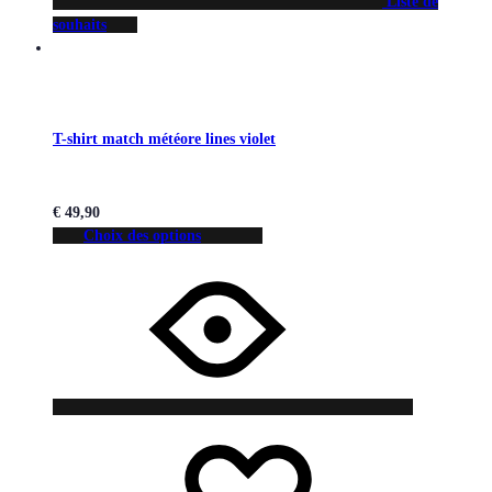
Liste de
souhaits
T-shirt match météore lines violet
€
49,90
Choix des options