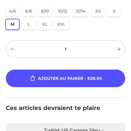
4/6
6/8
8/10
10/12
12/14
XS
S
M
L
XL
XXL
Quantité
AJOUTER AU PANIER
- €59.90
Ces articles devraient te plaire
T-shirt US Cagnes bleu -