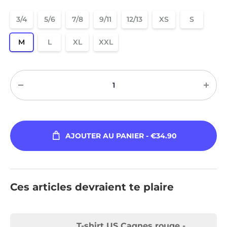
3/4
5/6
7/8
9/11
12/13
XS
S
M
L
XL
XXL
Quantité
AJOUTER AU PANIER
- €34.90
Ces articles devraient te plaire
T-shirt US Cagnes rouge -