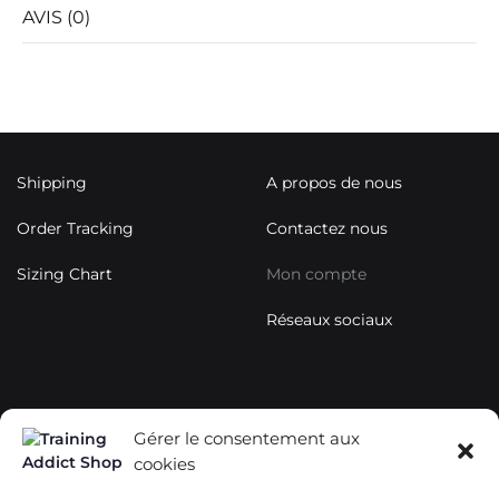
AVIS (0)
Shipping
A propos de nous
Order Tracking
Contactez nous
Sizing Chart
Mon compte
Réseaux sociaux
contact@trainingaddictsho
Gérer le consentement aux
p.com
cookies
+33678577358