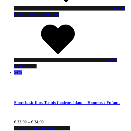
Liste de
souhaits
Liste de souhaits
Liste de
souhaits
54%
Short basic lines Tennis Cooleurs blanc – Hommes / Enfants
€
22,90
–
€
24,90
Choix des options