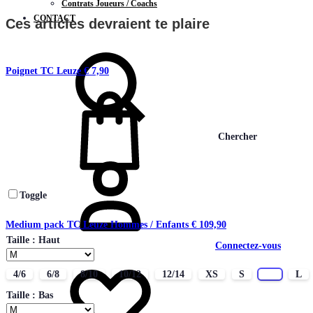
Contrats Joueurs / Coachs
CONTACT
Ces articles devraient te plaire
Poignet TC Leuze
€
7,90
Chercher
Toggle
Medium pack TC Leuze Hommes / Enfants
€
109,90
Taille : Haut
Connectez-vous
4/6
6/8
8/10
10/12
12/14
XS
S
M
L
Taille : Bas