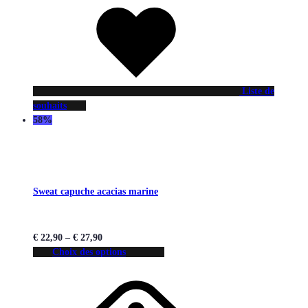
Liste de
souhaits
58%
Sweat capuche acacias marine
€
22,90
–
€
27,90
Choix des options