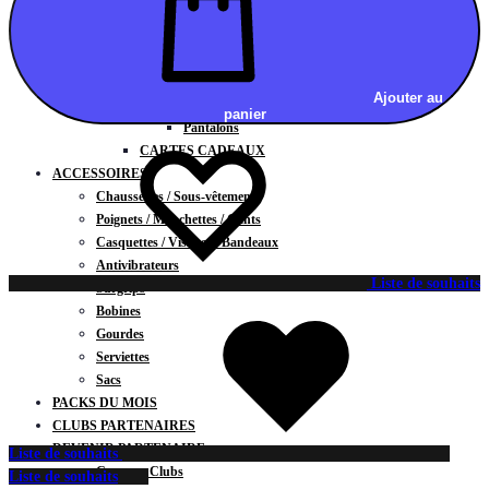
Vestes
BAS
Jupes
Shorts
Ajouter au
Leggings
panier
Pantalons
CARTES CADEAUX
ACCESSOIRES
Chaussettes / Sous-vêtements
Poignets / Manchettes / Gants
Casquettes / Visières / Bandeaux
Antivibrateurs
Liste de souhaits
Surgrips
Bobines
Gourdes
Serviettes
Sacs
PACKS DU MOIS
CLUBS PARTENAIRES
DEVENIR PARTENAIRE
Liste de souhaits
Contrats Clubs
Liste de souhaits