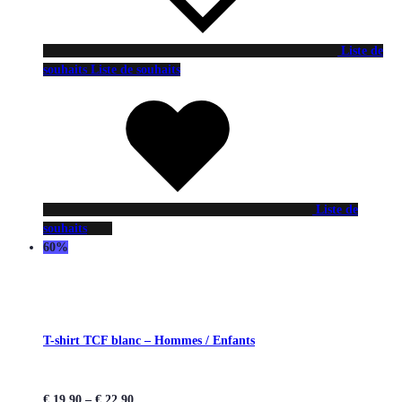
Liste de
souhaits
Liste de souhaits
Liste de
souhaits
60%
T-shirt TCF blanc – Hommes / Enfants
€
19,90
–
€
22,90