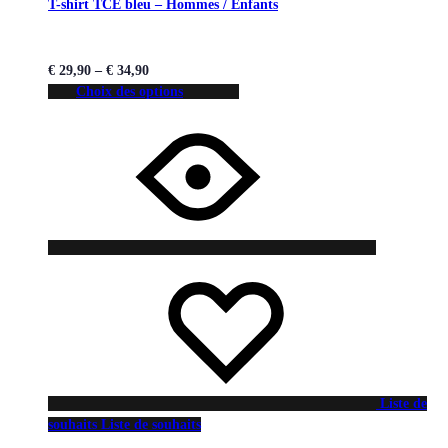
T-shirt TCE bleu – Hommes / Enfants
€
29,90
–
€
34,90
Choix des options
Liste de
souhaits
Liste de souhaits