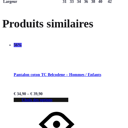
Largeur
31
33
34
36
38
40
42
Produits similaires
56%
Pantalon coton TC Belcodene – Hommes / Enfants
€
34,90
–
€
39,90
Choix des options