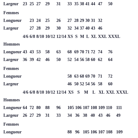
Largeur
23
25
27
29
31
33
35
38
41
44
47
50
Femmes
Longueur
23
24
25
26
27
28
29
30
31
32
Largeur
27
28
29
30
32
34
37
40
43
46
4/6
6/8
8/10
10/12
12/14
XS
S
M
L
XL
XXL
XXXL
Hommes
Longueur
43
43
53
58
63
68
69
70
71
72
74
76
Largeur
36
39
42
46
50
52
54
56
58
60
62
64
Femmes
Longueur
58
63
68
69
70
71
72
Largeur
46
50
52
54
56
58
60
4/6
6/8
8/10
10/12
12/14
XS
S
M
L
XL
XXL
XXXL
Hommes
Longueur
64
72
80
88
96
105
106
107
108
109
110
111
Largeur
26
27
29
31
33
34
36
38
40
43
46
49
Femmes
Longueur
88
96
105
106
107
108
109