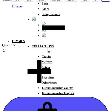
Basic
Effacer
Padel
Compressions
FEMMES
Quantité
COLLECTIONS
Fitness
Gravity
Météore
Action
HAUTS
Brassières
Débardeurs
T-shirts manches courtes
T-shirts manches longues
Sweat-shirts
Sweats à capuche
Sweats à capuche zippé