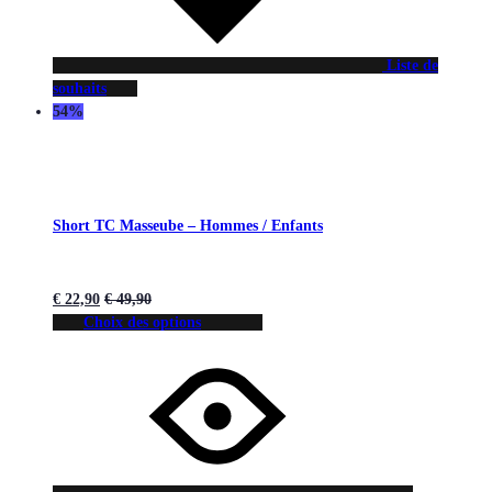
Liste de
souhaits
54%
Short TC Masseube – Hommes / Enfants
€
22,90
€
49,90
Choix des options