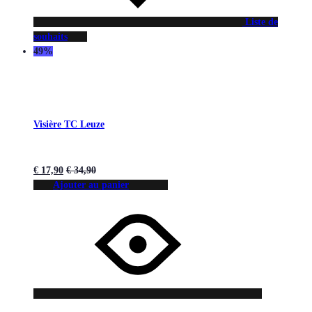
Liste de
souhaits
49%
Visière TC Leuze
€
17,90
€
34,90
Ajouter au panier