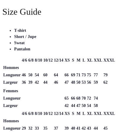
Size Guide
T-shirt
Short / Jupe
Sweat
Pantalon
4/6
6/8
8/10
10/12
12/14
XS
S
M
L
XL
XXL
XXXL
Hommes
Longueur
46
50
54
60
64
66
69
71
73
75
77
79
Largeur
36
39
42
44
46
47
48
50
53
56
59
62
Femmes
Longueur
65
66
68
70
72
74
Largeur
42
44
47
50
54
58
4/6
6/8
8/10
10/12
12/14
XS
S
M
L
XL
XXL
XXXL
Hommes
Longueur
29
32
33
35
37
39
40
41
42
43
44
45