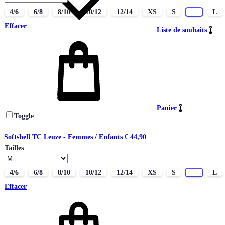
4/6
6/8
8/10
10/12
12/14
XS
S
M
L
Effacer
Liste de souhaits
0
Panier
0
Toggle
Softshell TC Leuze - Femmes / Enfants
€
44,90
Tailles
4/6
6/8
8/10
10/12
12/14
XS
S
M
L
Effacer