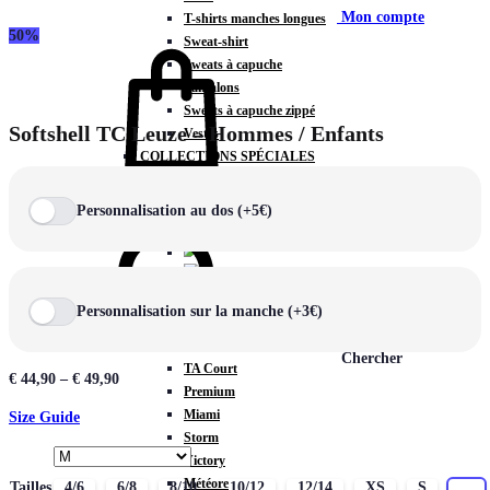
Mon compte
T-shirts manches longues
50%
Sweat-shirt
Sweats à capuche
Pantalons
Sweats à capuche zippé
Softshell TC Leuze – Hommes / Enfants
Vestes
COLLECTIONS SPÉCIALES
Panier
0
Personnalisation au dos (+5€)
COLLECTIONS
Personnalisation sur la manche (+3€)
Prestige
Rex
Chercher
TA Court
€
44,90
–
€
49,90
Premium
Miami
Size Guide
Storm
Victory
Météore
Tailles
4/6
6/8
8/10
10/12
12/14
XS
S
M