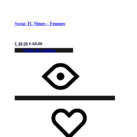
Sweat TC Nîmes – Femmes
€
40,00
€
69,90
Choix des options