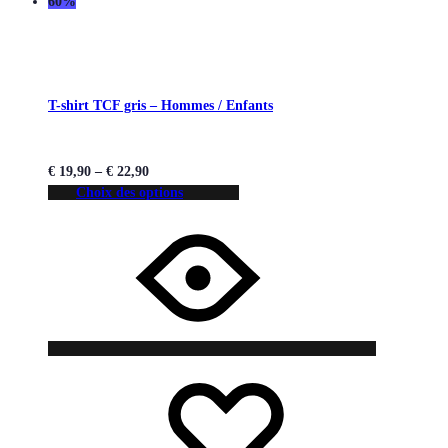
60%
T-shirt TCF gris – Hommes / Enfants
€
19,90
–
€
22,90
Choix des options