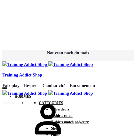
Nouveau pack du mois
Training Addict Shop
Fair play – Respect – Combativité – Entrainement
HOMMES
CATÉGORIES
Débardeurs
T-shirts coton
T-shirts match polyester
Shorts
Polos