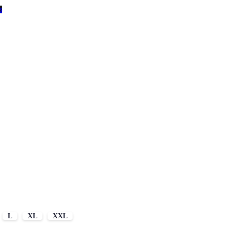
s
L
XL
XXL