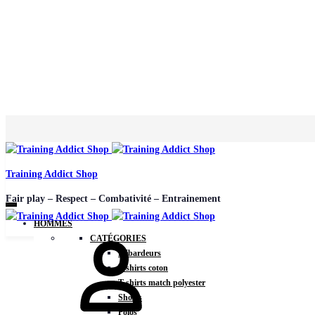
Training Addict Shop
Fair play – Respect – Combativité – Entrainement
HOMMES
CATÉGORIES
Débardeurs
T-shirts coton
T-shirts match polyester
Shorts
Polos