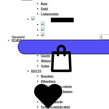
Basic
Padel
Compressions
Quantité
FEMMES
COLLECTIONS
Fitness
Gravity
Météore
Action
HAUTS
Ajouter
Brassières
Débardeurs
T-shirts manches courtes
T-shirts manches longues
Sweat-shirts
Sweats à capuche
Sweats à capuche zippé