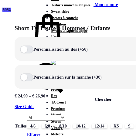
Mon compte
T-shirts manches longues
50%
Sweat-shirt
Sweats à capuche
Pantalons
Short TC Leuze – Hommes / Enfants
Sweats à capuche zippé
Vestes
COLLECTIONS SPÉCIALES
Personnalisation au dos (+5€)
Panier
0
Personnalisation sur la manche (+3€)
COLLECTIONS
Prestige
Rex
€
24,90
–
€
26,90
Chercher
TA Court
Size Guide
Premium
Miami
Storm
Tailles
4/6
6/8
8/10
10/12
12/14
XS
S
Victory
Météore
Effacer