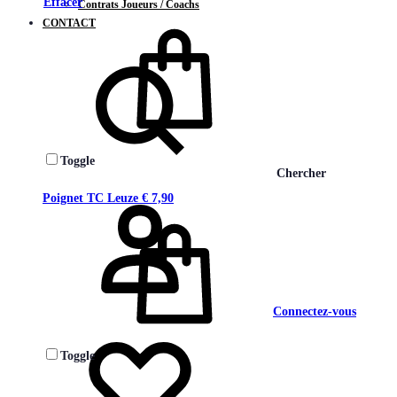
Effacer
Contrats Joueurs / Coachs
CONTACT
Toggle
Chercher
Poignet TC Leuze
€
7,90
Connectez-vous
Toggle