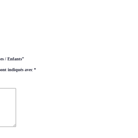
es / Enfants”
sont indiqués avec
*