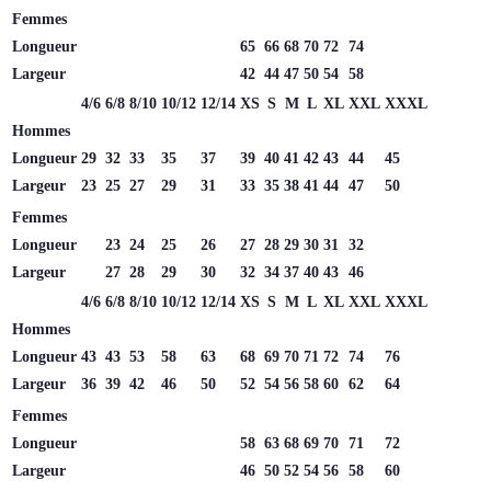
Femmes
Longueur
65
66
68
70
72
74
Largeur
42
44
47
50
54
58
4/6
6/8
8/10
10/12
12/14
XS
S
M
L
XL
XXL
XXXL
Hommes
Longueur
29
32
33
35
37
39
40
41
42
43
44
45
Largeur
23
25
27
29
31
33
35
38
41
44
47
50
Femmes
Longueur
23
24
25
26
27
28
29
30
31
32
Largeur
27
28
29
30
32
34
37
40
43
46
4/6
6/8
8/10
10/12
12/14
XS
S
M
L
XL
XXL
XXXL
Hommes
Longueur
43
43
53
58
63
68
69
70
71
72
74
76
Largeur
36
39
42
46
50
52
54
56
58
60
62
64
Femmes
Longueur
58
63
68
69
70
71
72
Largeur
46
50
52
54
56
58
60