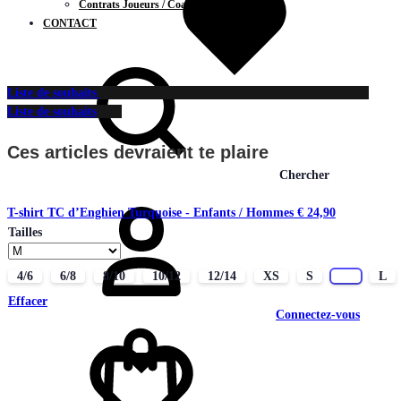
Contrats Joueurs / Coachs
CONTACT
Liste de souhaits
Liste de souhaits
Ces articles devraient te plaire
Chercher
T-shirt TC d’Enghien Turquoise - Enfants / Hommes
€
24,90
Tailles
4/6
6/8
8/10
10/12
12/14
XS
S
M
L
Effacer
Connectez-vous