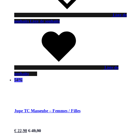
Liste de
souhaits
Liste de souhaits
Liste de
souhaits
54%
Jupe TC Masseube – Femmes / Filles
€
22,90
€
49,90