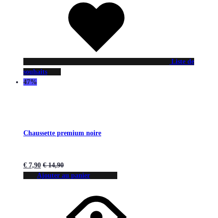
Liste de
souhaits
47%
Chaussette premium noire
€
7,90
€
14,90
Ajouter au panier