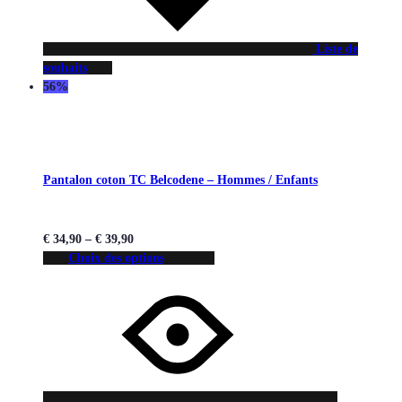
Liste de
souhaits
56%
Pantalon coton TC Belcodene – Hommes / Enfants
€
34,90
–
€
39,90
Choix des options