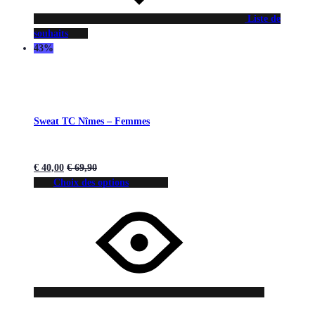
Liste de
souhaits
43%
Sweat TC Nîmes – Femmes
€
40,00
€
69,90
Choix des options