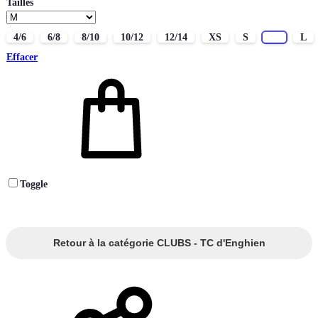
Tailles
4/6
6/8
8/10
10/12
12/14
XS
S
M
L
Effacer
Toggle
Retour à la catégorie CLUBS - TC d'Enghien