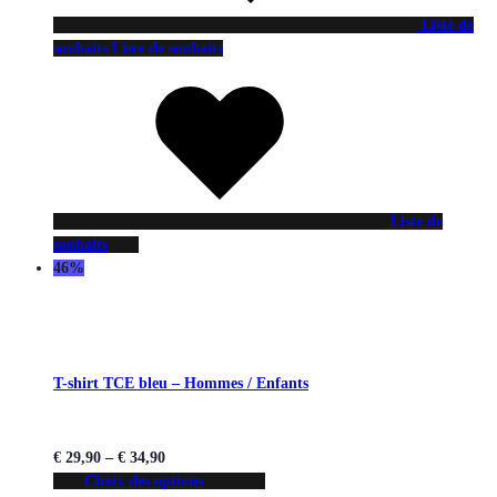
Liste de
souhaits
Liste de souhaits
Liste de
souhaits
46%
T-shirt TCE bleu – Hommes / Enfants
€
29,90
–
€
34,90
Choix des options