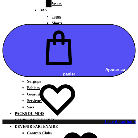
Vestes
BAS
Jupes
Shorts
Leggings
Pantalons
CARTES CADEAUX
ACCESSOIRES
Chaussettes / Sous-vêtements
Poignets / Manchettes / Gants
Casquettes / Visières / Bandeaux
Ajouter au
panier
Antivibrateurs
Surgrips
Bobines
Gourdes
Serviettes
Sacs
PACKS DU MOIS
CLUBS PARTENAIRES
Liste de souhaits
DEVENIR PARTENAIRE
Contrats Clubs