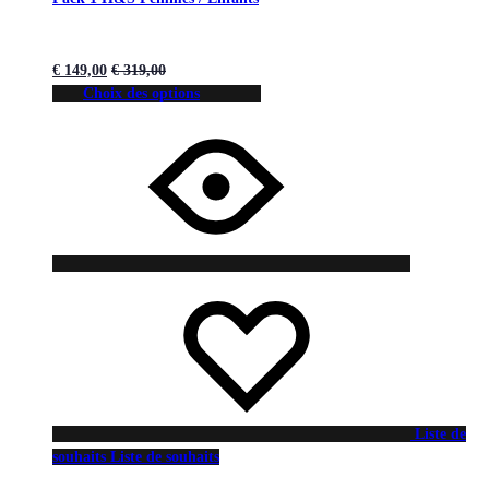
€
149,00
€
319,00
Choix des options
Liste de
souhaits
Liste de souhaits