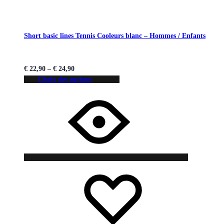
Short basic lines Tennis Cooleurs blanc – Hommes / Enfants
€
22,90
–
€
24,90
Choix des options