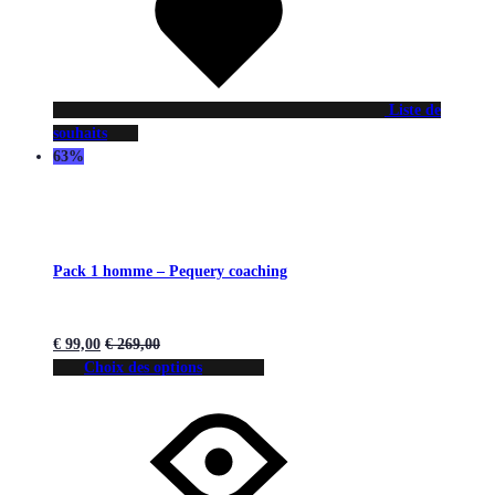
Liste de
souhaits
63%
Pack 1 homme – Pequery coaching
€
99,00
€
269,00
Choix des options