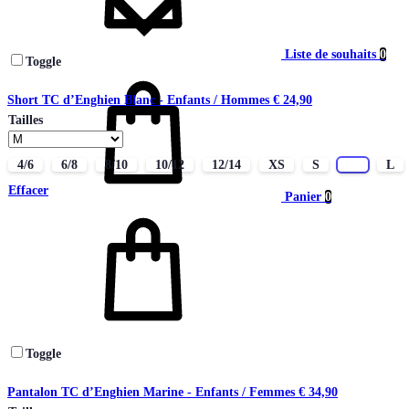
Liste de souhaits
0
Toggle
Short TC d’Enghien Blanc - Enfants / Hommes
€
24,90
Tailles
4/6
6/8
8/10
10/12
12/14
XS
S
M
L
Effacer
Panier
0
Toggle
Pantalon TC d’Enghien Marine - Enfants / Femmes
€
34,90