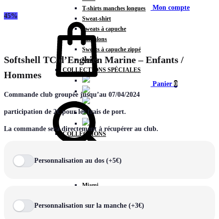
Mon compte
T-shirts manches longues
45%
Sweat-shirt
Sweats à capuche
Pantalons
Sweats à capuche zippé
Softshell TC d’Enghien Marine – Enfants /
Vestes
COLLECTIONS SPÉCIALES
Hommes
Panier
0
Commande club groupée jusqu’au 07/04/2024
participation de 2€ pour les frais de port.
La commande sera directement à récupérer au club.
COLLECTIONS
Prestige
Rex
Chercher
Personnalisation au dos (+5€)
TA Court
Premium
Miami
Storm
Personnalisation sur la manche (+3€)
Victory
Météore