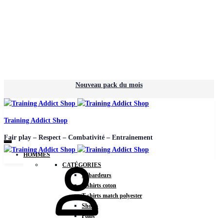
Nouveau pack du mois
Training Addict Shop
Fair play – Respect – Combativité – Entrainement
HOMMES
CATÉGORIES
Débardeurs
T-shirts coton
T-shirts match polyester
Shorts
Polos