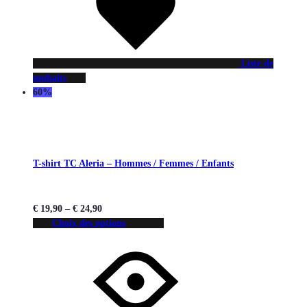
Liste de
souhaits
60%
T-shirt TC Aleria – Hommes / Femmes / Enfants
€
19,90
–
€
24,90
Choix des options