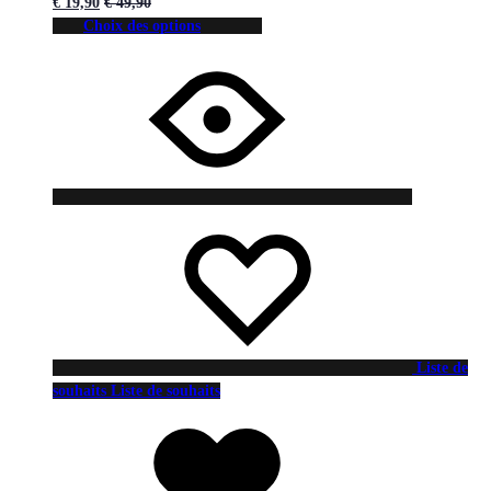
€
19,90
€
49,90
Choix des options
Liste de
souhaits
Liste de souhaits