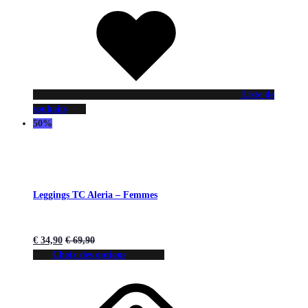
Liste de
souhaits
50%
Leggings TC Aleria – Femmes
€
34,90
€
69,90
Choix des options