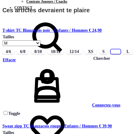
Contrats Joueurs / Coachs
CONTACT
Ces articles devraient te plaire
T-shirt TC Blauzacois noir - Enfants / Hommes
€
24,90
Tailles
4/6
6/8
8/10
10/12
12/14
XS
S
M
L
Chercher
Effacer
Connectez-vous
Toggle
Sweat zipp TC Blauzacois rouge - Enfants / Hommes
€
39,90
Tailles