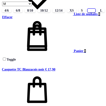
4/6
6/8
8/10
10/12
12/14
XS
S
M
L
Liste de souhaits
0
Effacer
Panier
0
Toggle
Casquette TC Blauzacois noir
€
17,90