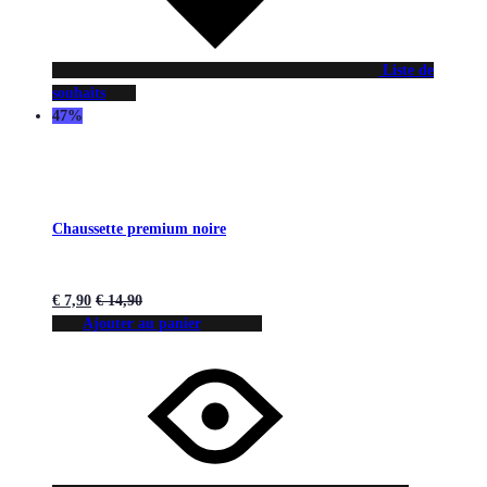
Liste de
souhaits
47%
Chaussette premium noire
€
7,90
€
14,90
Ajouter au panier