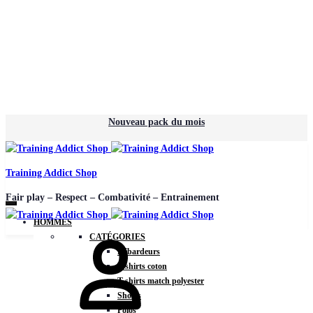
Nouveau pack du mois
Training Addict Shop
Fair play – Respect – Combativité – Entrainement
HOMMES
CATÉGORIES
Débardeurs
T-shirts coton
T-shirts match polyester
Shorts
Polos