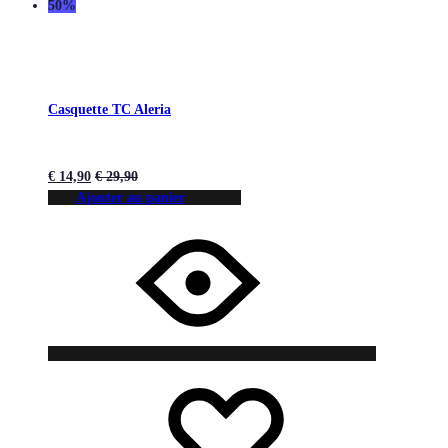
50%
Casquette TC Aleria
€
14,90
€
29,90
Ajouter au panier