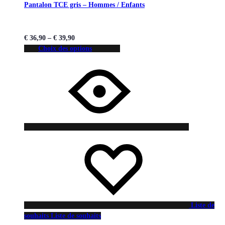
Pantalon TCE gris – Hommes / Enfants
€
36,90
–
€
39,90
Choix des options
Liste de
souhaits
Liste de souhaits