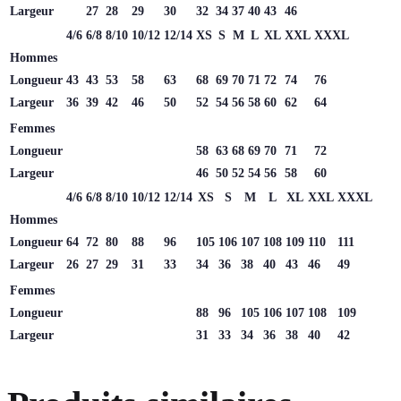
Largeur
27
28
29
30
32
34
37
40
43
46
4/6
6/8
8/10
10/12
12/14
XS
S
M
L
XL
XXL
XXXL
Hommes
Longueur
43
43
53
58
63
68
69
70
71
72
74
76
Largeur
36
39
42
46
50
52
54
56
58
60
62
64
Femmes
Longueur
58
63
68
69
70
71
72
Largeur
46
50
52
54
56
58
60
4/6
6/8
8/10
10/12
12/14
XS
S
M
L
XL
XXL
XXXL
Hommes
Longueur
64
72
80
88
96
105
106
107
108
109
110
111
Largeur
26
27
29
31
33
34
36
38
40
43
46
49
Femmes
Longueur
88
96
105
106
107
108
109
Largeur
31
33
34
36
38
40
42