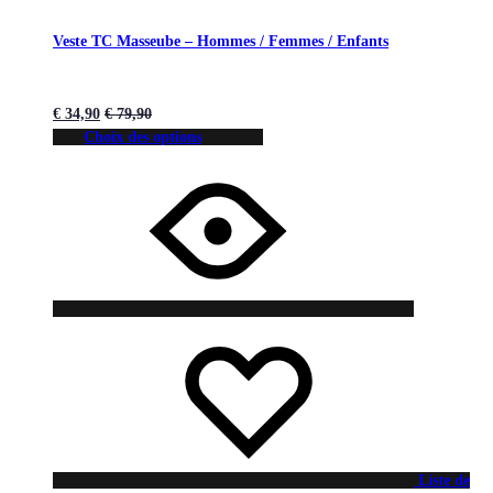
Veste TC Masseube – Hommes / Femmes / Enfants
€
34,90
€
79,90
Choix des options
Liste de