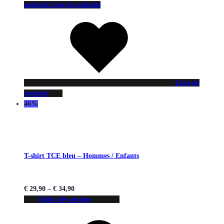
souhaits
Liste de souhaits
Liste de
souhaits
46%
T-shirt TCE bleu – Hommes / Enfants
€
29,90
–
€
34,90
Choix des options