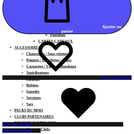
Vestes
BAS
Jupes
Shorts
Ajouter au
Leggings
panier
Pantalons
CARTES CADEAUX
ACCESSOIRES
Chaussettes / Sous-vêtements
Poignets / Manchettes / Gants
Casquettes / Visières / Bandeaux
Antivibrateurs
Liste de souhaits
Surgrips
Bobines
Gourdes
Serviettes
Sacs
PACKS DU MOIS
CLUBS PARTENAIRES
DEVENIR PARTENAIRE
Liste de souhaits
Contrats Clubs
Liste de souhaits