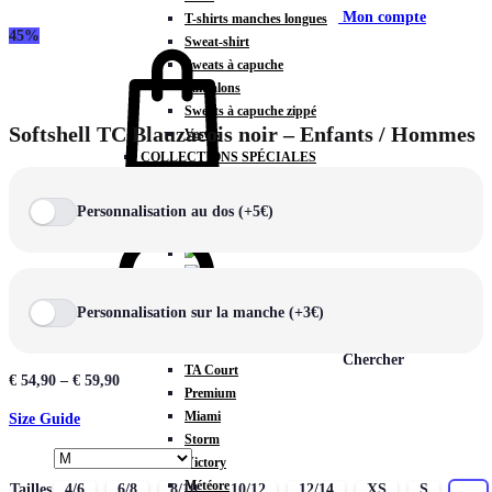
Mon compte
T-shirts manches longues
45%
Sweat-shirt
Sweats à capuche
Pantalons
Sweats à capuche zippé
Softshell TC Blauzacois noir – Enfants / Hommes
Vestes
COLLECTIONS SPÉCIALES
Panier
0
Personnalisation au dos (+5€)
COLLECTIONS
Personnalisation sur la manche (+3€)
Prestige
Rex
Chercher
TA Court
€
54,90
–
€
59,90
Premium
Miami
Size Guide
Storm
Victory
Météore
Tailles
4/6
6/8
8/10
10/12
12/14
XS
S
M