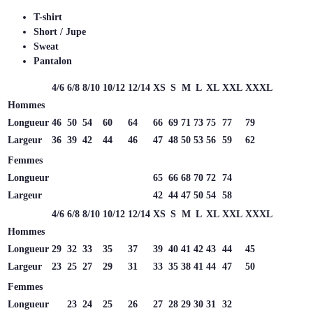
T-shirt
Short / Jupe
Sweat
Pantalon
4/6
6/8
8/10
10/12
12/14
XS
S
M
L
XL
XXL
XXXL
Hommes
Longueur
46
50
54
60
64
66
69
71
73
75
77
79
Largeur
36
39
42
44
46
47
48
50
53
56
59
62
Femmes
Longueur
65
66
68
70
72
74
Largeur
42
44
47
50
54
58
4/6
6/8
8/10
10/12
12/14
XS
S
M
L
XL
XXL
XXXL
Hommes
Longueur
29
32
33
35
37
39
40
41
42
43
44
45
Largeur
23
25
27
29
31
33
35
38
41
44
47
50
Femmes
Longueur
23
24
25
26
27
28
29
30
31
32