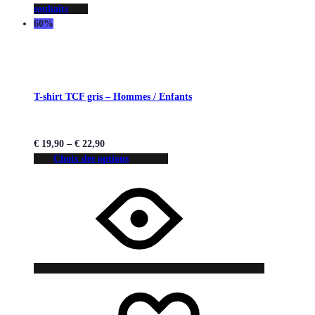
souhaits
60%
T-shirt TCF gris – Hommes / Enfants
€
19,90
–
€
22,90
Choix des options