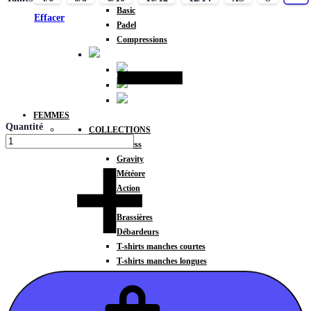
Basic
Effacer
Padel
Compressions
FEMMES
Quantité
COLLECTIONS
Fitness
Gravity
Météore
Action
HAUTS
Brassières
Débardeurs
T-shirts manches courtes
T-shirts manches longues
Sweat-shirts
Sweats à capuche
Sweats à capuche zippé