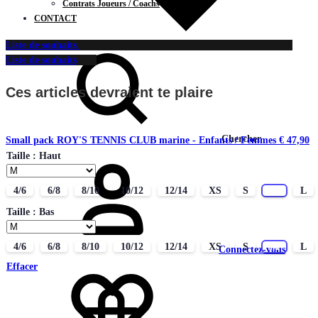
Contrats Joueurs / Coachs
CONTACT
Liste de souhaits
Liste de souhaits
Ces articles devraient te plaire
Chercher
Small pack ROY'S TENNIS CLUB marine - Enfants / Femmes
€
47,90
Taille : Haut
4/6
6/8
8/10
10/12
12/14
XS
S
M
L
Taille : Bas
4/6
6/8
8/10
10/12
12/14
XS
S
M
L
Connectez-vous
Effacer