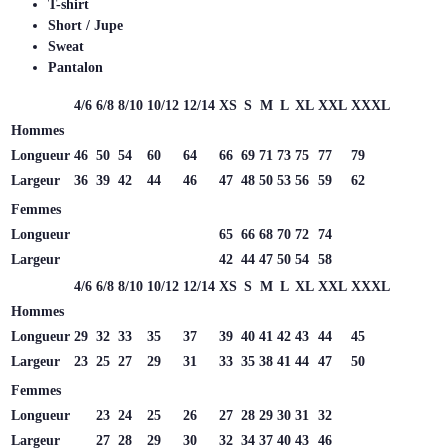
T-shirt
Short / Jupe
Sweat
Pantalon
4/6
6/8
8/10
10/12
12/14
XS
S
M
L
XL
XXL
XXXL
Hommes
Longueur
46
50
54
60
64
66
69
71
73
75
77
79
Largeur
36
39
42
44
46
47
48
50
53
56
59
62
Femmes
Longueur
65
66
68
70
72
74
Largeur
42
44
47
50
54
58
4/6
6/8
8/10
10/12
12/14
XS
S
M
L
XL
XXL
XXXL
Hommes
Longueur
29
32
33
35
37
39
40
41
42
43
44
45
Largeur
23
25
27
29
31
33
35
38
41
44
47
50
Femmes
Longueur
23
24
25
26
27
28
29
30
31
32
Largeur
27
28
29
30
32
34
37
40
43
46