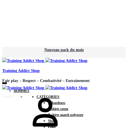
Nouveau pack du mois
Training Addict Shop
Fair play – Respect – Combativité – Entrainement
HOMMES
CATÉGORIES
Débardeurs
T-shirts coton
T-shirts match polyester
Shorts
Polos