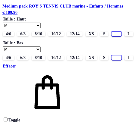
Medium pack ROY'S TENNIS CLUB marine - Enfants / Hommes
€
109,90
Taille : Haut
4/6
6/8
8/10
10/12
12/14
XS
S
M
L
Taille : Bas
4/6
6/8
8/10
10/12
12/14
XS
S
M
L
Effacer
Toggle