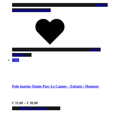
Liste de
souhaits
Liste de souhaits
Liste de
souhaits
45%
Polo marine Tennis Parc Le Cannet – Enfants / Hommes
€
33,00
–
€
38,00
Choix des options