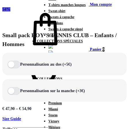
Mon compte
T-shirts manches longues
54%
Sweat-shirt
Sweats à capuche
Pantalons
Sweats à capuche zippé
Small pack ROY’S TENNIS CLUB – Enfants /
Vestes
COLLECTIONS SPÉCIALES
Hommes
Panier
0
Personnalisation au dos (+5€)
COLLECTIONS
Prestige
Personnalisation sur la manche (+3€)
Rex
Chercher
TA Court
Premium
€
47,90
–
€
54,90
Miami
Storm
Size Guide
Victory
Météore