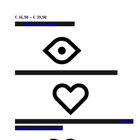
€
36,90
–
€
39,90
Choix des options
Liste de
souhaits
Liste de souhaits