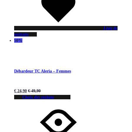
Liste de
souhaits
50%
Débardeur TC Aleria – Femmes
€
24,90
€
49,90
Choix des options