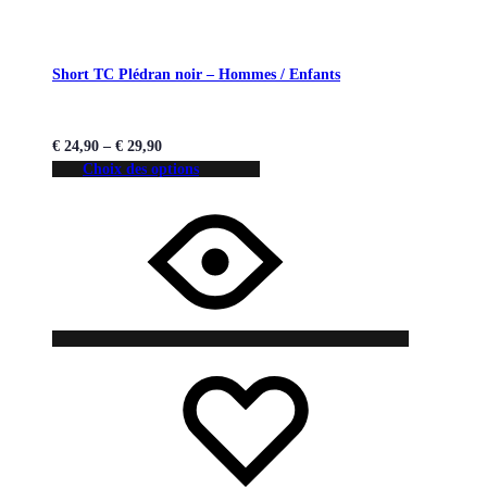
Short TC Plédran noir – Hommes / Enfants
€
24,90
–
€
29,90
Choix des options