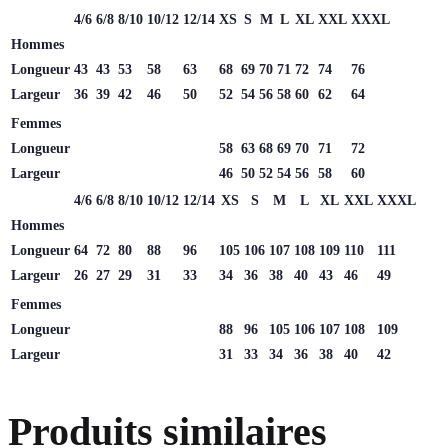
4/6
6/8
8/10
10/12
12/14
XS
S
M
L
XL
XXL
XXXL
Hommes
Longueur
43
43
53
58
63
68
69
70
71
72
74
76
Largeur
36
39
42
46
50
52
54
56
58
60
62
64
Femmes
Longueur
58
63
68
69
70
71
72
Largeur
46
50
52
54
56
58
60
4/6
6/8
8/10
10/12
12/14
XS
S
M
L
XL
XXL
XXXL
Hommes
Longueur
64
72
80
88
96
105
106
107
108
109
110
111
Largeur
26
27
29
31
33
34
36
38
40
43
46
49
Femmes
Longueur
88
96
105
106
107
108
109
Largeur
31
33
34
36
38
40
42
Produits similaires