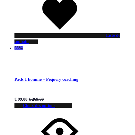
Liste de
souhaits
63%
Pack 1 homme – Pequery coaching
€
99,00
€
269,00
Choix des options