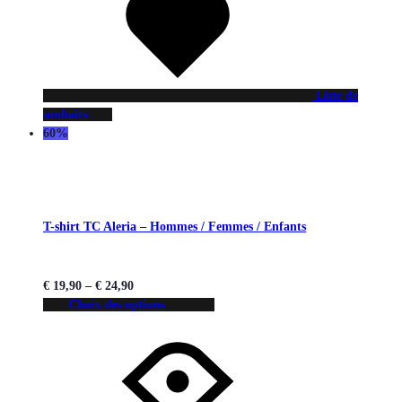
Liste de
souhaits
60%
T-shirt TC Aleria – Hommes / Femmes / Enfants
€
19,90
–
€
24,90
Choix des options