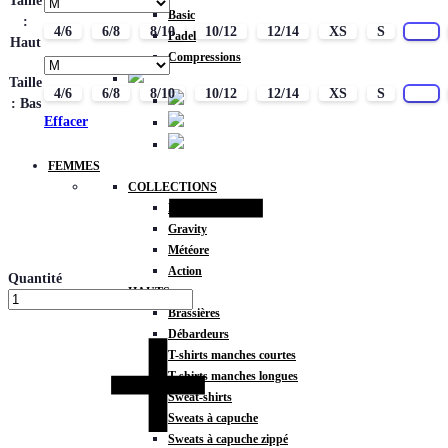
Taille
Basic
:
4/6
6/8
8/10
10/12
12/14
XS
S
M
Padel
Haut
Compressions
Taille
4/6
6/8
8/10
10/12
12/14
XS
S
M
: Bas
Effacer
FEMMES
COLLECTIONS
Fitness
Gravity
Météore
Action
Quantité
HAUTS
Brassières
Débardeurs
T-shirts manches courtes
T-shirts manches longues
Sweat-shirts
Sweats à capuche
Sweats à capuche zippé