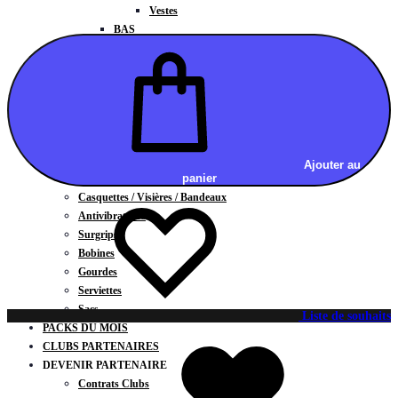
Vestes
BAS
Jupes
Shorts
Leggings
Pantalons
CARTES CADEAUX
ACCESSOIRES
Chaussettes / Sous-vêtements
Ajouter au
panier
Poignets / Manchettes / Gants
Casquettes / Visières / Bandeaux
Antivibrateurs
Surgrips
Bobines
Gourdes
Serviettes
Sacs
Liste de souhaits
PACKS DU MOIS
CLUBS PARTENAIRES
DEVENIR PARTENAIRE
Contrats Clubs