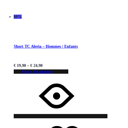
60%
Short TC Aleria – Hommes / Enfants
€
19,90
–
€
24,90
Choix des options