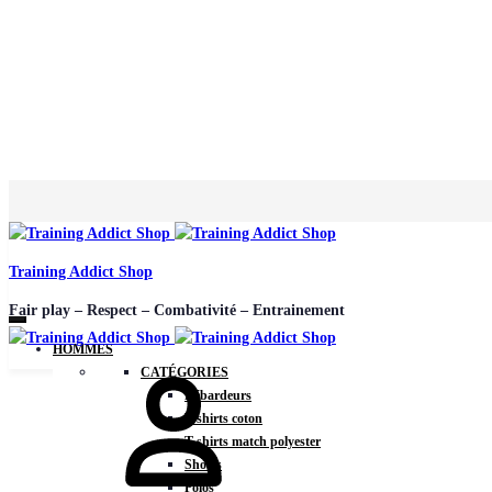
Training Addict Shop
Fair play – Respect – Combativité – Entrainement
HOMMES
CATÉGORIES
Débardeurs
T-shirts coton
T-shirts match polyester
Shorts
Polos