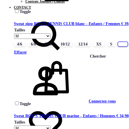
Contrats Joueurs / Coachs
CONTACT
Toggle
Sweat zipp ROY'S TENNIS CLUB blanc - Enfants / Femmes
€
39
Tailles
4/6
6/8
8/10
10/12
12/14
XS
S
M
Effacer
Chercher
Connectez-vous
Toggle
Sweat ROY'S TENNIS CLUB marine - Enfants / Hommes
€
34,90
Tailles