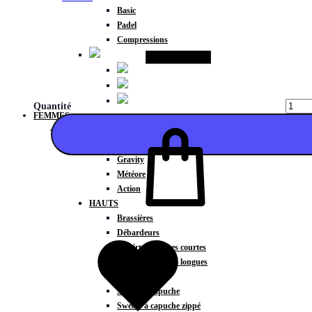
Basic
Padel
Compressions
Quantité
FEMMES
COLLECTIONS
Fitness
Gravity
Météore
Action
HAUTS
Ajouter
Brassières
Débardeurs
T-shirts manches courtes
T-shirts manches longues
Sweat-shirts
Sweats à capuche
Sweats à capuche zippé