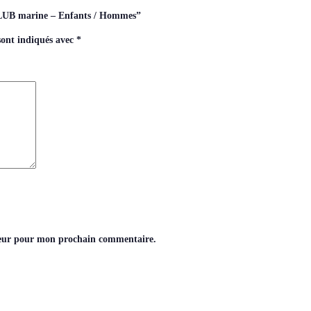
CLUB marine – Enfants / Hommes”
sont indiqués avec
*
teur pour mon prochain commentaire.