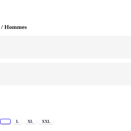
 / Hommes
M
L
XL
XXL