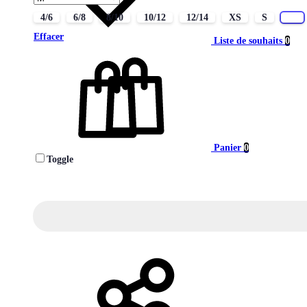
4/6
6/8
8/10
10/12
12/14
XS
S
M
Effacer
Liste de souhaits
0
Panier
0
Toggle