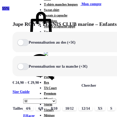
Mon compte
T-shirts manches longues
55%
Sweat-shirt
Sweats à capuche
Pantalons
Jupe ROY’S TENNIS CLUB marine – Enfants
Sweats à capuche zippé
Vestes
COLLECTIONS SPÉCIALES
Personnalisation au dos (+5€)
Panier
0
Personnalisation sur la manche (+3€)
COLLECTIONS
Prestige
Rex
€
24,90
–
€
29,90
Chercher
TA Court
Size Guide
Premium
Miami
Storm
Tailles
4/6
6/8
8/10
10/12
12/14
XS
S
Victory
Météore
Effacer