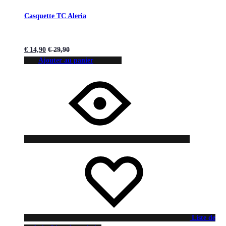
Casquette TC Aleria
€
14,90
€
29,90
Ajouter au panier
Liste de