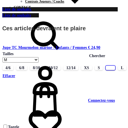
Contrats Joueurs / Coachs
CONTACT
Liste de souhaits
Liste de souhaits
Ces articles devraient te plaire
Jupe TC Mourmelon marine - Enfants / Femmes
€
24,90
Tailles
Chercher
4/6
6/8
8/10
10/12
12/14
XS
S
M
L
Effacer
Connectez-vous
Toggle