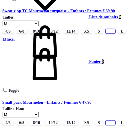
Sweat zipp TC Mourmelon turquoise - Enfants / Femmes
€
39,90
Liste de souhaits
0
Tailles
4/6
6/8
8/10
10/12
12/14
XS
S
M
L
Effacer
Panier
0
Toggle
Small pack Mourmelon - Enfants / Femmes
€
47,90
Taille : Haut
4/6
6/8
8/10
10/12
12/14
XS
S
M
L