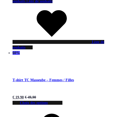
souhaits
Liste de souhaits
Liste de
souhaits
60%
T-shirt TC Masseube – Femmes / Filles
€
19,90
€
49,90
Choix des options