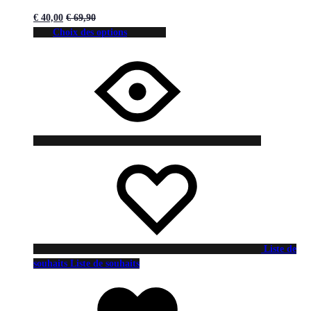
€
40,00
€
69,90
Choix des options
Liste de
souhaits
Liste de souhaits