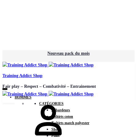
Nouveau pack du mois
Training Addict Shop
Fair play – Respect – Combativité – Entrainement
HOMMES
CATÉGORIES
Débardeurs
T-shirts coton
T-shirts match polyester
Shorts
Polos