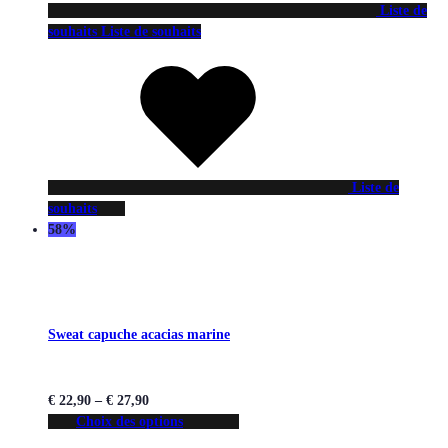
Liste de
souhaits
Liste de souhaits
Liste de
souhaits
58%
Sweat capuche acacias marine
€
22,90
–
€
27,90
Choix des options