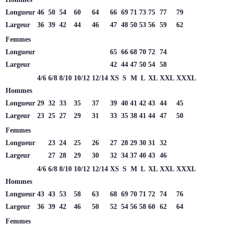
Longueur
46
50
54
60
64
66
69
71
73
75
77
79
Largeur
36
39
42
44
46
47
48
50
53
56
59
62
Femmes
Longueur
65
66
68
70
72
74
Largeur
42
44
47
50
54
58
4/6
6/8
8/10
10/12
12/14
XS
S
M
L
XL
XXL
XXXL
Hommes
Longueur
29
32
33
35
37
39
40
41
42
43
44
45
Largeur
23
25
27
29
31
33
35
38
41
44
47
50
Femmes
Longueur
23
24
25
26
27
28
29
30
31
32
Largeur
27
28
29
30
32
34
37
40
43
46
4/6
6/8
8/10
10/12
12/14
XS
S
M
L
XL
XXL
XXXL
Hommes
Longueur
43
43
53
58
63
68
69
70
71
72
74
76
Largeur
36
39
42
46
50
52
54
56
58
60
62
64
Femmes