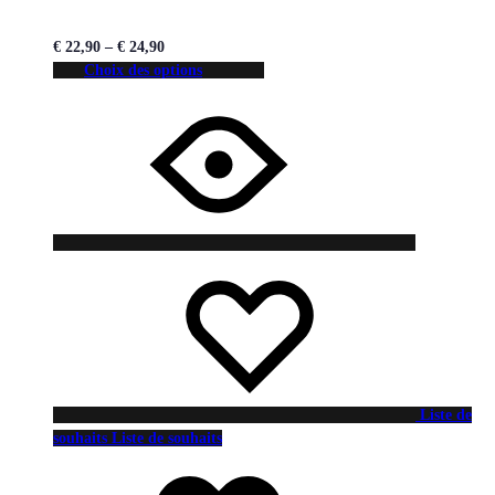
€
22,90
–
€
24,90
Choix des options
Liste de
souhaits
Liste de souhaits