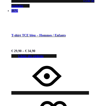
Liste de
souhaits
46%
T-shirt TCE bleu – Hommes / Enfants
€
29,90
–
€
34,90
Choix des options