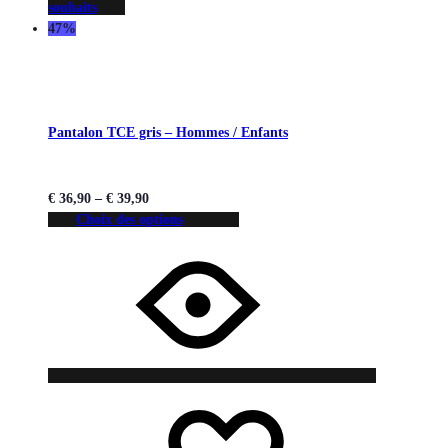
souhaits
47%
Pantalon TCE gris – Hommes / Enfants
€
36,90
–
€
39,90
Choix des options