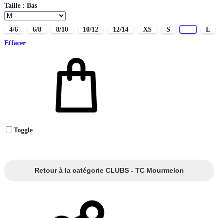
Taille : Bas
4/6
6/8
8/10
10/12
12/14
XS
S
M
L
Effacer
Toggle
Retour à la catégorie CLUBS - TC Mourmelon