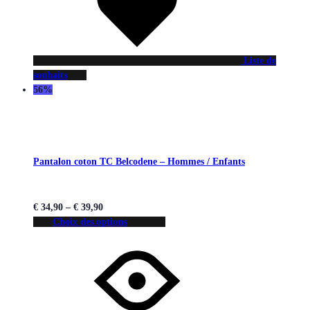
Liste de
souhaits
56%
Pantalon coton TC Belcodene – Hommes / Enfants
€
34,90
–
€
39,90
Choix des options