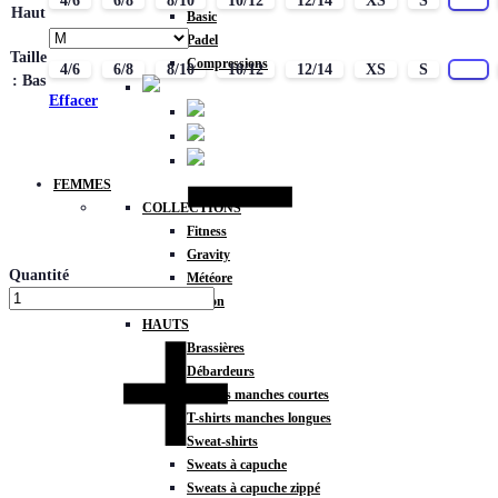
4/6
6/8
8/10
10/12
12/14
XS
S
M
Haut
Basic
Padel
Taille
Compressions
4/6
6/8
8/10
10/12
12/14
XS
S
M
: Bas
Effacer
FEMMES
COLLECTIONS
Fitness
Gravity
Quantité
Météore
Action
HAUTS
Brassières
Débardeurs
T-shirts manches courtes
T-shirts manches longues
Sweat-shirts
Sweats à capuche
Sweats à capuche zippé