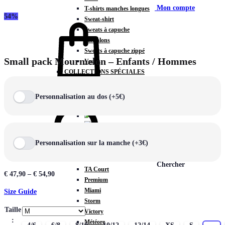
Mon compte
T-shirts manches longues
54%
Sweat-shirt
Sweats à capuche
Pantalons
Sweats à capuche zippé
Small pack Mourmelon – Enfants / Hommes
Vestes
COLLECTIONS SPÉCIALES
Panier
0
Personnalisation au dos (+5€)
COLLECTIONS
Personnalisation sur la manche (+3€)
Prestige
Rex
Chercher
TA Court
€
47,90
–
€
54,90
Premium
Miami
Size Guide
Storm
Taille
Victory
:
Météore