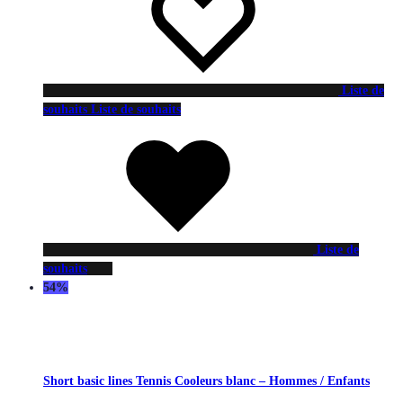
Liste de
souhaits
Liste de souhaits
Liste de
souhaits
54%
Short basic lines Tennis Cooleurs blanc – Hommes / Enfants