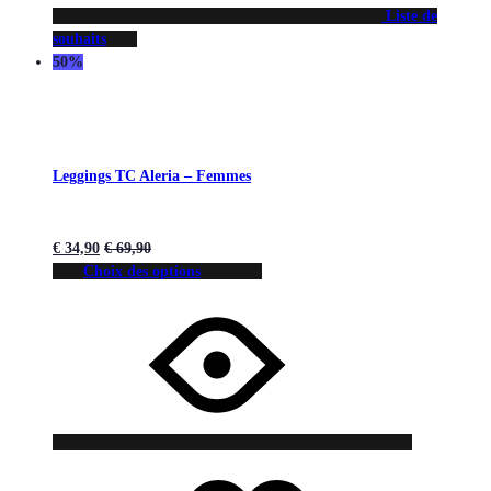
Liste de
souhaits
50%
Leggings TC Aleria – Femmes
€
34,90
€
69,90
Choix des options