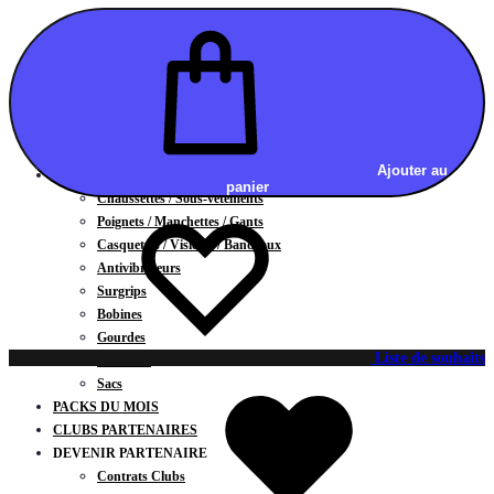
Vestes
BAS
Jupes
Shorts
Leggings
Pantalons
CARTES CADEAUX
Ajouter au
ACCESSOIRES
panier
Chaussettes / Sous-vêtements
Poignets / Manchettes / Gants
Casquettes / Visières / Bandeaux
Antivibrateurs
Surgrips
Bobines
Gourdes
Liste de souhaits
Serviettes
Sacs
PACKS DU MOIS
CLUBS PARTENAIRES
DEVENIR PARTENAIRE
Contrats Clubs