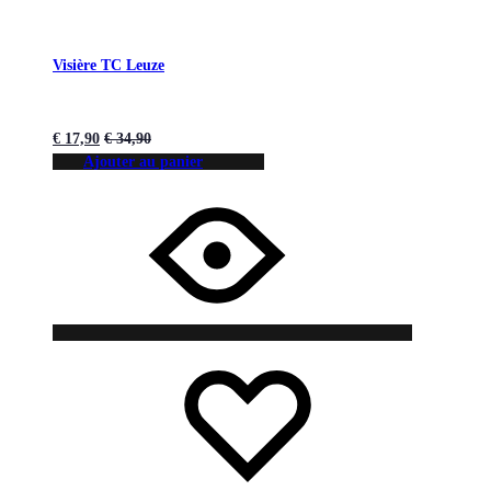
Visière TC Leuze
€
17,90
€
34,90
Ajouter au panier