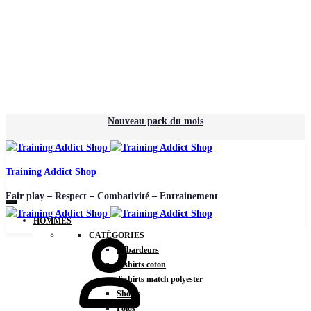
Nouveau pack du mois
Training Addict Shop
Fair play – Respect – Combativité – Entrainement
HOMMES
CATÉGORIES
Débardeurs
T-shirts coton
T-shirts match polyester
Shorts
Polos