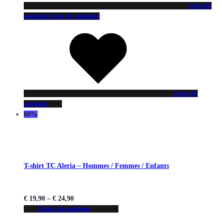
Liste de
souhaits
Liste de souhaits
Liste de
souhaits
60%
T-shirt TC Aleria – Hommes / Femmes / Enfants
€
19,90
–
€
24,90
Choix des options