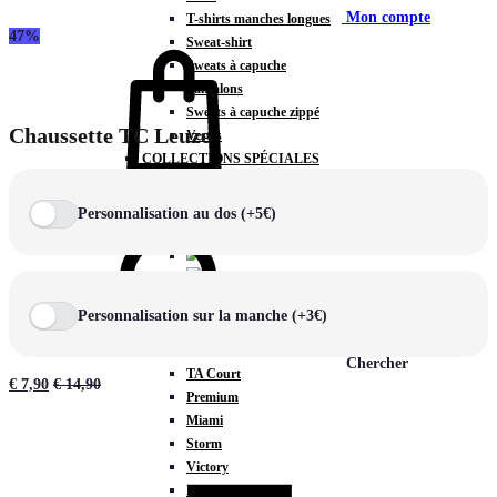
Mon compte
T-shirts manches longues
47%
Sweat-shirt
Sweats à capuche
Pantalons
Sweats à capuche zippé
Chaussette TC Leuze
Vestes
COLLECTIONS SPÉCIALES
Panier
0
Personnalisation au dos (+5€)
COLLECTIONS
Personnalisation sur la manche (+3€)
Prestige
Rex
Chercher
TA Court
€
7,90
€
14,90
Premium
Miami
Storm
Victory
Météore