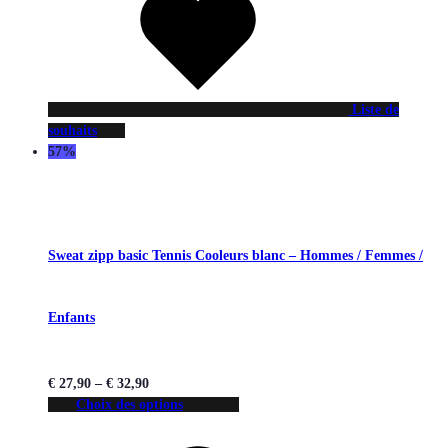
Liste de
souhaits
57%
Sweat zipp basic Tennis Cooleurs blanc – Hommes / Femmes /
Enfants
€
27,90
–
€
32,90
Choix des options