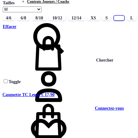
Contrats Joueurs / Coachs
Tailles
CONTACT
4/6
6/8
8/10
10/12
12/14
XS
S
M
L
Effacer
Chercher
Toggle
Casquette TC Leuze
€
17,90
Connectez-vous