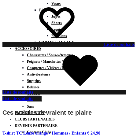
Vestes
BAS
Jupes
Shorts
Leggings
Pantalons
CARTES CADEAUX
Liste de souhaits
ACCESSOIRES
Chaussettes / Sous-vêtements
Poignets / Manchettes / Gants
Casquettes / Visières / Bandeaux
Antivibrateurs
Surgrips
Bobines
Liste de souhaits
Gourdes
Liste de souhaits
Serviettes
Sacs
Ces articles devraient te plaire
PACKS DU MOIS
CLUBS PARTENAIRES
DEVENIR PARTENAIRE
Contrats Clubs
T-shirt TC Leuze orange - Hommes / Enfants
€
24,90