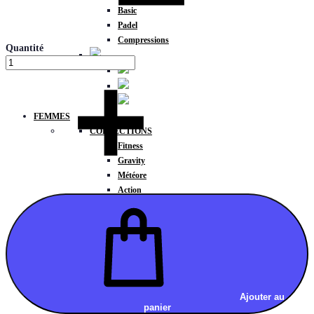
Basic
Padel
Compressions
Quantité
FEMMES
COLLECTIONS
Fitness
Gravity
Météore
Action
HAUTS
Brassières
Débardeurs
T-shirts manches courtes
T-shirts manches longues
Sweat-shirts
Sweats à capuche
Ajouter au
panier
Sweats à capuche zippé