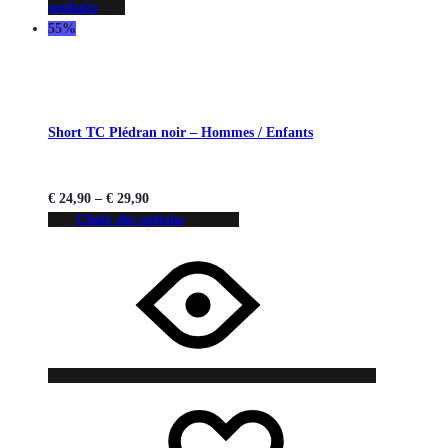
souhaits
55%
Short TC Plédran noir – Hommes / Enfants
€
24,90
–
€
29,90
Choix des options