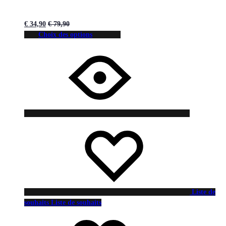
€
34,90
€
79,90
Choix des options
Liste de
souhaits
Liste de souhaits