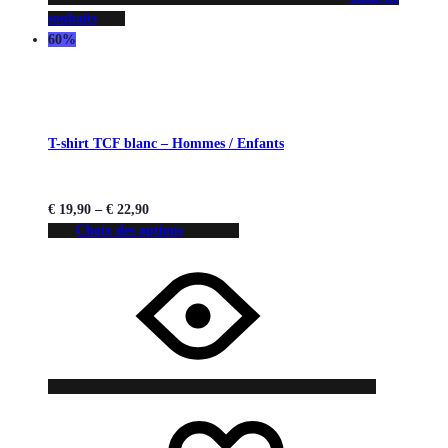
souhaits
60%
T-shirt TCF blanc – Hommes / Enfants
€
19,90
–
€
22,90
Choix des options