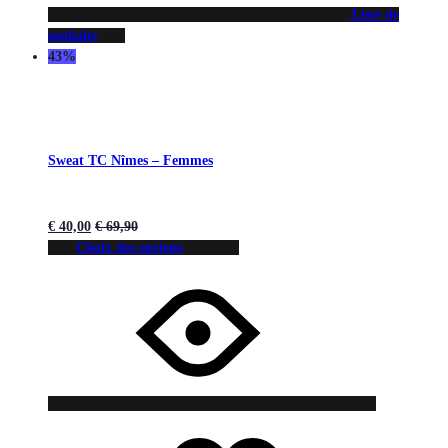
Liste de
souhaits
43%
Sweat TC Nîmes – Femmes
€
40,00
€
69,90
Choix des options