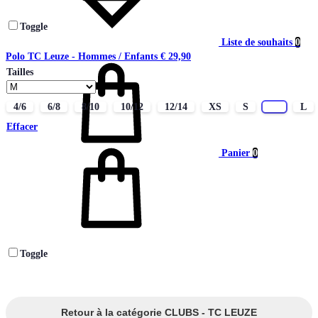
Toggle
Liste de souhaits
0
Polo TC Leuze - Hommes / Enfants
€
29,90
Tailles
4/6
6/8
8/10
10/12
12/14
XS
S
M
L
Effacer
Panier
0
Toggle
Retour à la catégorie CLUBS - TC LEUZE