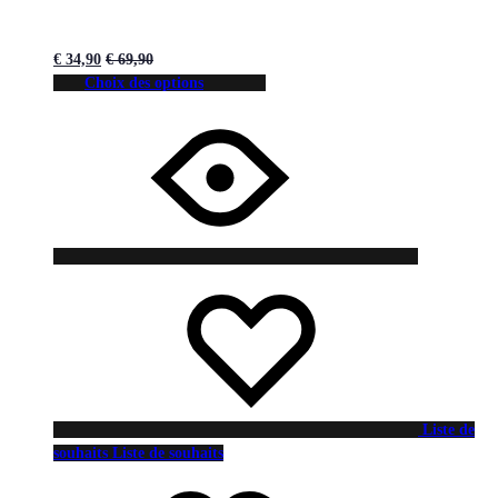
€
34,90
€
69,90
Choix des options
Liste de
souhaits
Liste de souhaits