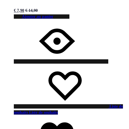
€
7,90
€
14,90
Ajouter au panier
Liste de
souhaits
Liste de souhaits