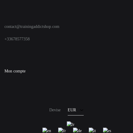
contact@trainingaddictshop.com
+33678577358
Mon compte
EUR
USD
Devise
EUR