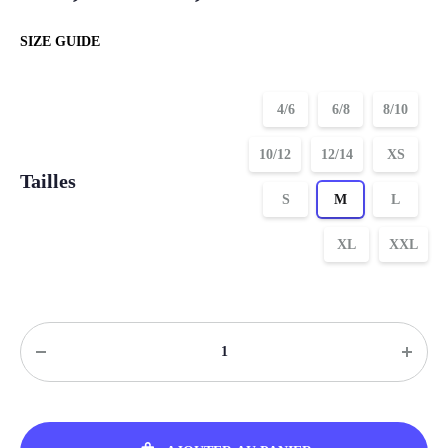
SIZE GUIDE
4/6
6/8
8/10
10/12
12/14
XS
Tailles
S
M
L
XL
XXL
Quantité