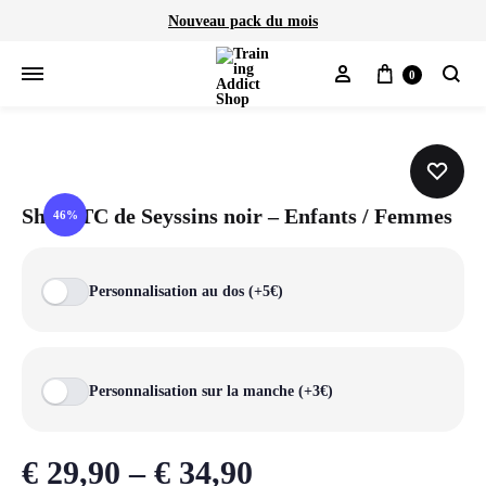
Nouveau pack du mois
Mon compte
Panier
0
Cherch
Short TC de Seyssins noir – Enfants / Femmes
46%
Personnalisation au dos (+5€)
Personnalisation sur la manche (+3€)
€
29,90
–
€
34,90