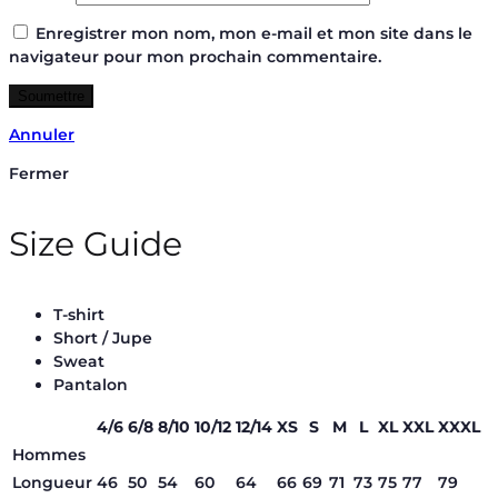
Enregistrer mon nom, mon e-mail et mon site dans le
navigateur pour mon prochain commentaire.
Annuler
Fermer
Size Guide
T-shirt
Short / Jupe
Sweat
Pantalon
4/6
6/8
8/10
10/12
12/14
XS
S
M
L
XL
XXL
XXXL
Hommes
Longueur
46
50
54
60
64
66
69
71
73
75
77
79