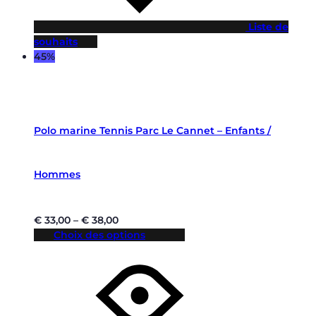
Liste de
souhaits
45%
Polo marine Tennis Parc Le Cannet – Enfants /
Hommes
€
33,00
–
€
38,00
Choix des options