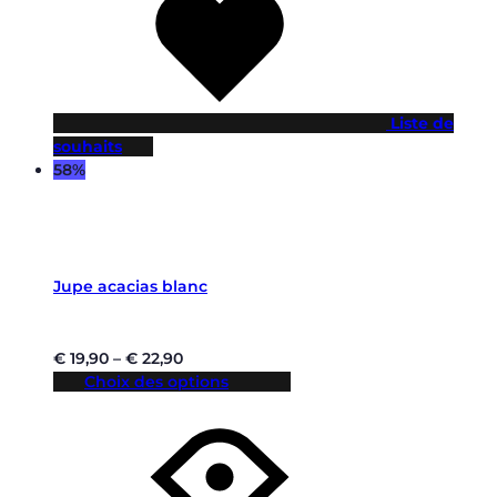
Liste de
souhaits
58%
Jupe acacias blanc
€
19,90
–
€
22,90
Choix des options