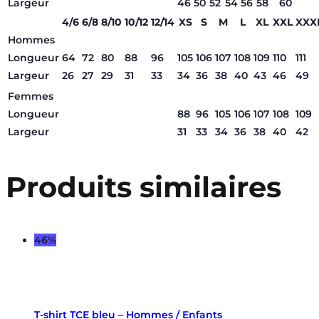
Largeur
46
50
52
54
56
58
60
4/6
6/8
8/10
10/12
12/14
XS
S
M
L
XL
XXL
XXX
Hommes
Longueur
64
72
80
88
96
105
106
107
108
109
110
111
Largeur
26
27
29
31
33
34
36
38
40
43
46
49
Femmes
Longueur
88
96
105
106
107
108
109
Largeur
31
33
34
36
38
40
42
Produits similaires
46%
T-shirt TCE bleu – Hommes / Enfants