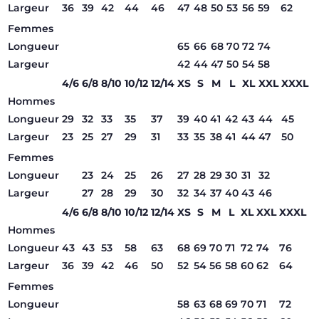
Largeur
36
39
42
44
46
47
48
50
53
56
59
62
Femmes
Longueur
65
66
68
70
72
74
Largeur
42
44
47
50
54
58
4/6
6/8
8/10
10/12
12/14
XS
S
M
L
XL
XXL
XXXL
Hommes
Longueur
29
32
33
35
37
39
40
41
42
43
44
45
Largeur
23
25
27
29
31
33
35
38
41
44
47
50
Femmes
Longueur
23
24
25
26
27
28
29
30
31
32
Largeur
27
28
29
30
32
34
37
40
43
46
4/6
6/8
8/10
10/12
12/14
XS
S
M
L
XL
XXL
XXXL
Hommes
Longueur
43
43
53
58
63
68
69
70
71
72
74
76
Largeur
36
39
42
46
50
52
54
56
58
60
62
64
Femmes
Longueur
58
63
68
69
70
71
72