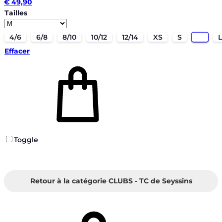
€
49,90
Tailles
4/6
6/8
8/10
10/12
12/14
XS
S
M
L
Effacer
Toggle
Retour à la catégorie CLUBS - TC de Seyssins