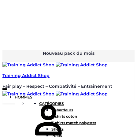
Nouveau pack du mois
Training Addict Shop
Fair play – Respect – Combativité – Entrainement
HOMMES
CATÉGORIES
Débardeurs
T-shirts coton
T-shirts match polyester
Shorts
Polos