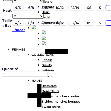
Taille
Victory
:
Météore
4/6
6/8
8/10
10/12
12/14
XS
S
Haut
Basic
Padel
Taille
Compressions
4/6
6/8
8/10
10/12
12/14
XS
S
: Bas
Effacer
FEMMES
COLLECTIONS
Fitness
Gravity
Quantité
Météore
Action
HAUTS
Brassières
Débardeurs
T-shirts manches courtes
T-shirts manches longues
Sweat-shirts