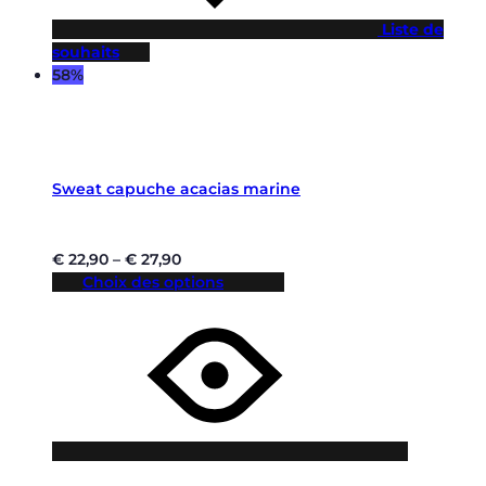
Liste de
souhaits
58%
Sweat capuche acacias marine
€
22,90
–
€
27,90
Choix des options