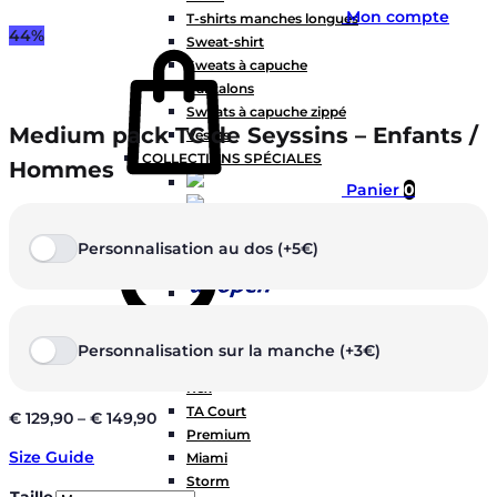
Mon compte
T-shirts manches longues
44%
Sweat-shirt
Sweats à capuche
Pantalons
Sweats à capuche zippé
Medium pack TC de Seyssins – Enfants /
Vestes
COLLECTIONS SPÉCIALES
Hommes
Panier
0
Personnalisation au dos (+5€)
COLLECTIONS
Personnalisation sur la manche (+3€)
Chercher
Prestige
Rex
TA Court
€
129,90
–
€
149,90
Premium
Size Guide
Miami
Storm