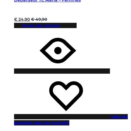
Débardeur TC Aleria – Femmes
€
24,90
€
49,90
Choix des options
Liste de
souhaits
Liste de souhaits