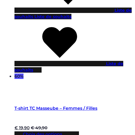
Liste de
souhaits
Liste de souhaits
Liste de
souhaits
60%
T-shirt TC Masseube – Femmes / Filles
€
19,90
€
49,90
Choix des options