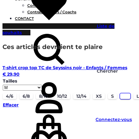
Contrats Clubs
Contrats Joueurs / Coachs
CONTACT
Liste de
souhaits
Ces articles devraient te plaire
T-shirt crop top TC de Seyssins noir - Enfants / Femmes
Chercher
€
29,90
Tailles
4/6
6/8
8/10
10/12
12/14
XS
S
M
L
Effacer
Connectez-vous