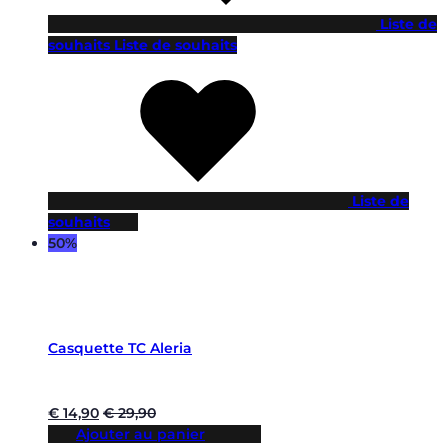
Liste de
souhaits
Liste de souhaits
Liste de
souhaits
50%
Casquette TC Aleria
€
14,90
€
29,90
Ajouter au panier