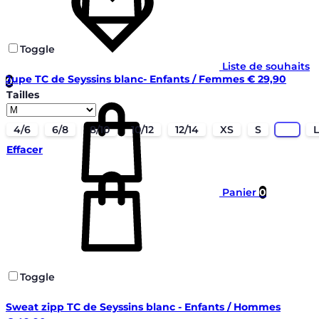
Toggle
Liste de souhaits
Jupe TC de Seyssins blanc- Enfants / Femmes
€
29,90
0
Tailles
4/6
6/8
8/10
10/12
12/14
XS
S
M
L
Effacer
Panier
0
Toggle
Sweat zipp TC de Seyssins blanc - Enfants / Hommes