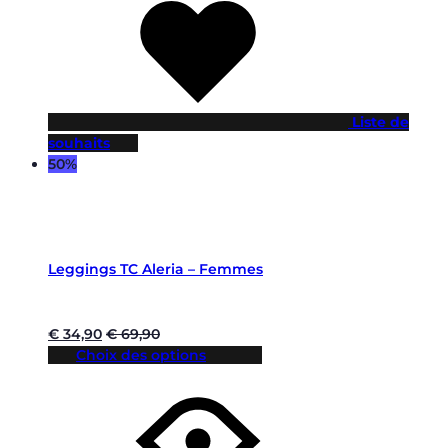
Liste de
souhaits
50%
Leggings TC Aleria – Femmes
€
34,90
€
69,90
Choix des options