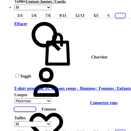
Tailles
Contrats Joueurs / Coachs
CONTACT
3/4
5/6
7/8
9/11
12/13
XS
S
M
Effacer
Chercher
Toggle
T-shirt premium TC Uchaux rouge - Hommes / Femmes / Enfant
Coupes
Connectez-vous
Hommes
Femmes
Tailles