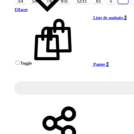
3/4
5/6
7/8
9/11
12/13
XS
S
M
Effacer
Liste de souhaits
0
Toggle
Panier
0