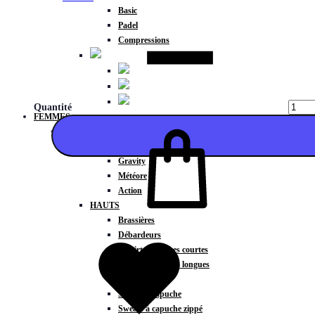
Basic
Padel
Compressions
Quantité
FEMMES
COLLECTIONS
Fitness
Gravity
Météore
Action
HAUTS
Ajouter
Brassières
Débardeurs
T-shirts manches courtes
T-shirts manches longues
Sweat-shirts
Sweats à capuche
Sweats à capuche zippé