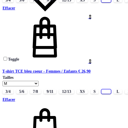
3/4
5/6
7/8
9/11
12/13
XS
S
M
L
Effacer
0
Panier
Toggle
0
T-shirt TCE bleu coeur - Femmes / Enfants
€
26,90
Tailles
3/4
5/6
7/8
9/11
12/13
XS
S
M
L
Effacer