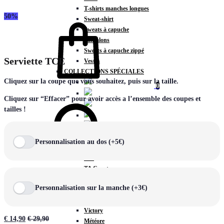
T-shirts manches longues
50%
Panier
Sweat-shirt
Sweats à capuche
Pantalons
Sweats à capuche zippé
Serviette TCE
Vestes
COLLECTIONS SPÉCIALES
Cliquez sur la coupe que vous souhaitez, puis sur la taille.
0
Chercher
Cliquez sur “Effacer” pour avoir accès a l’ensemble des coupes et
tailles !
COLLECTIONS
Personnalisation au dos (+5€)
Prestige
Rex
TA Court
Premium
Personnalisation sur la manche (+3€)
Miami
Storm
Victory
€
14,90
€
29,90
Météore