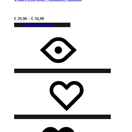
€
29,90
–
€
34,90
Choix des options
Liste
Liste
de
de
souhaits
souhaits
Liste
de