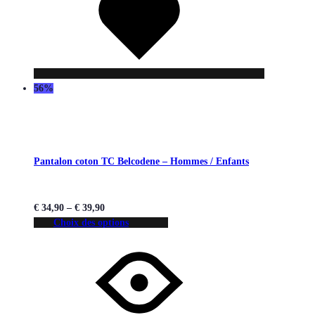
souhaits
56%
Pantalon coton TC Belcodene – Hommes / Enfants
€
34,90
–
€
39,90
Choix des options