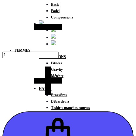
Basic
Quantité
Padel
Compressions
FEMMES
COLLECTIONS
Fitness
Gravity
Météore
Action
HAUTS
Brassières
Débardeurs
T-shirts manches courtes
T-shirts manches longues
Sweat-shirts
Sweats à capuche
Sweats à capuche zippé