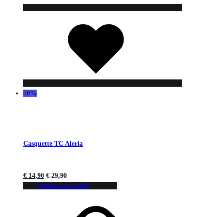
Liste
de
souhaits
50%
Casquette TC Aleria
€
14,90
€
29,90
Ajouter au panier