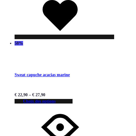
de
souhaits
58%
Sweat capuche acacias marine
€
22,90
–
€
27,90
Choix des options