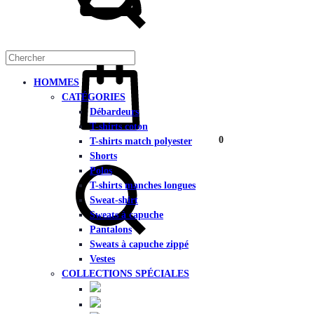
Panier
HOMMES
CATÉGORIES
Débardeurs
T-shirts coton
0
T-shirts match polyester
Chercher
Shorts
Polos
T-shirts manches longues
Sweat-shirt
Sweats à capuche
Pantalons
Sweats à capuche zippé
Vestes
COLLECTIONS SPÉCIALES