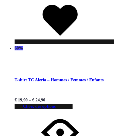
Liste
de
souhaits
60%
T-shirt TC Aleria – Hommes / Femmes / Enfants
€
19,90
–
€
24,90
Choix des options