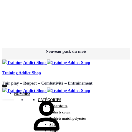
Nouveau pack du mois
Training Addict Shop
Fair play – Respect – Combativité – Entrainement
HOMMES
Mon
CATÉGORIES
compte
Débardeurs
T-shirts coton
T-shirts match polyester
Shorts
Polos