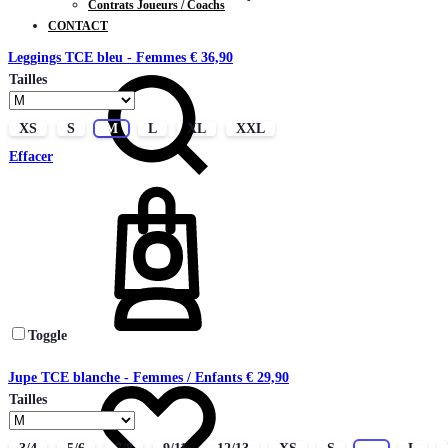
Contrats Joueurs / Coachs
CONTACT
Leggings TCE bleu - Femmes
€
36,90
Chercher
Tailles
XS
S
M
L
XL
XXL
Effacer
Connectez-
vous
Toggle
Liste
Jupe TCE blanche - Femmes / Enfants
€
29,90
de
Tailles
souhaits