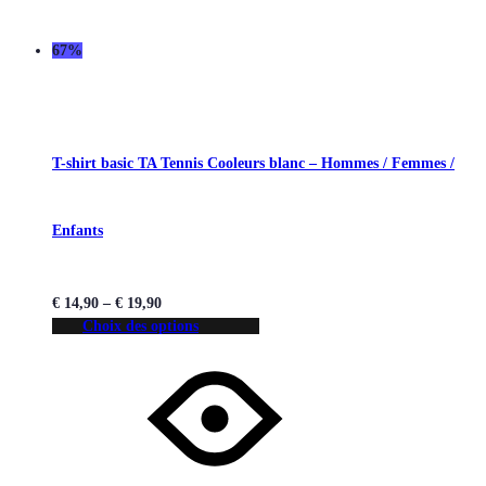
67%
T-shirt basic TA Tennis Cooleurs blanc – Hommes / Femmes /
Enfants
€
14,90
–
€
19,90
Choix des options