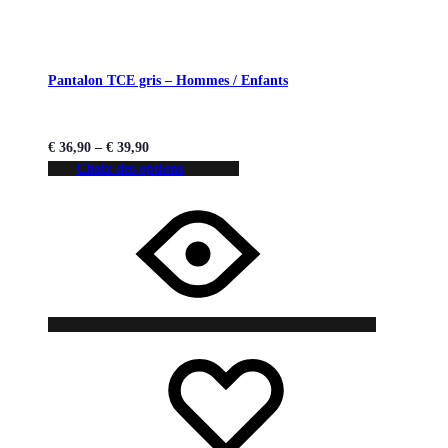
Pantalon TCE gris – Hommes / Enfants
€
36,90
–
€
39,90
Choix des options
Liste
Liste
de
de
souhaits
souhaits