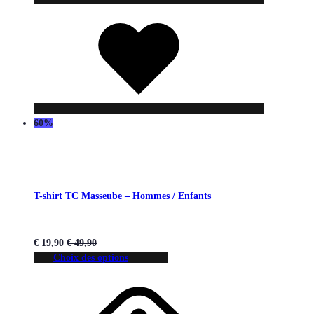
Liste
de
souhaits
60%
T-shirt TC Masseube – Hommes / Enfants
€
19,90
€
49,90
Choix des options