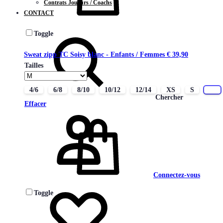
Contrats Joueurs / Coachs
CONTACT
Toggle
Sweat zipp TC Soisy blanc - Enfants / Femmes
€
39,90
Tailles
4/6
6/8
8/10
10/12
12/14
XS
S
M
Chercher
Effacer
Connectez-vous
Toggle