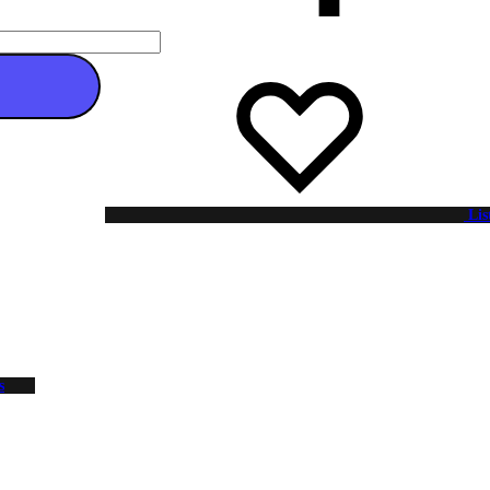
 au panier
Lis
s