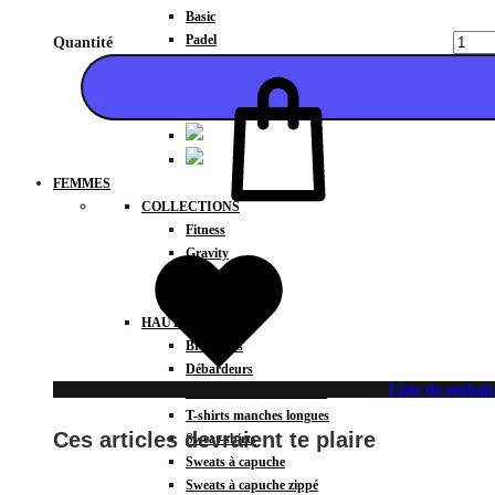
Basic
Padel
Quantité
Compressions
FEMMES
COLLECTIONS
Ajouter
Fitness
Gravity
Météore
Action
HAUTS
Brassières
Débardeurs
Liste de souhait
T-shirts manches courtes
T-shirts manches longues
Ces articles devraient te plaire
Sweat-shirts
Sweats à capuche
Sweats à capuche zippé