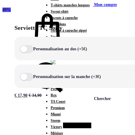
Mon compte
T-shirts manches longues
49%
Sweat-shirt
Sweats à capuche
Pantalons
Serviette TC Soisy
Sweats à capuche zippé
Vestes
COLLECTIONS SPÉCIALES
Personnalisation au dos (+5€)
Panier
0
Personnalisation sur la manche (+3€)
COLLECTIONS
Prestige
Rex
€
17,90
€
34,90
Chercher
TA Court
Premium
Miami
Storm
Victory
Météore