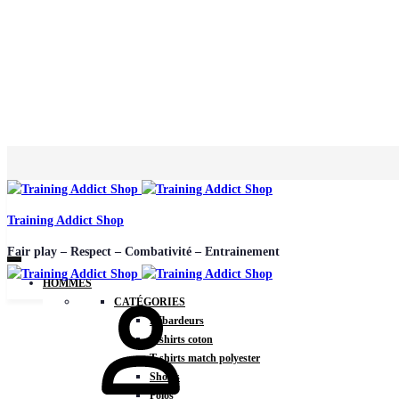
Training Addict Shop
Fair play – Respect – Combativité – Entrainement
HOMMES
CATÉGORIES
Débardeurs
T-shirts coton
T-shirts match polyester
Shorts
Polos