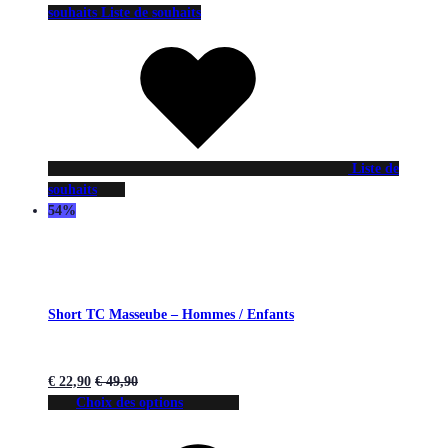
souhaits
Liste de souhaits
Liste de
souhaits
54%
Short TC Masseube – Hommes / Enfants
€
22,90
€
49,90
Choix des options