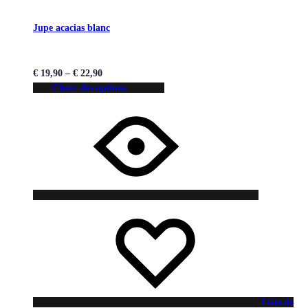
Jupe acacias blanc
€
19,90
–
€
22,90
Choix des options
Liste de