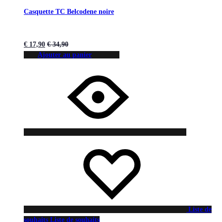
Casquette TC Belcodene noire
€
17,90
€
34,90
Ajouter au panier
Liste de
souhaits
Liste de souhaits