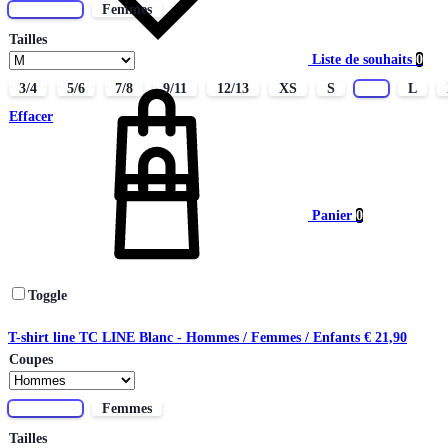
Hommes
Femmes
Tailles
Liste de souhaits
0
3/4
5/6
7/8
9/11
12/13
XS
S
M
L
Effacer
Panier
0
Toggle
T-shirt line TC LINE Blanc - Hommes / Femmes / Enfants
€
21,90
Coupes
Hommes
Femmes
Tailles