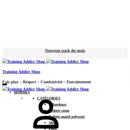
Nouveau pack du mois
Training Addict Shop
Fair play – Respect – Combativité – Entrainement
HOMMES
CATÉGORIES
Débardeurs
T-shirts coton
T-shirts match polyester
Shorts
Polos