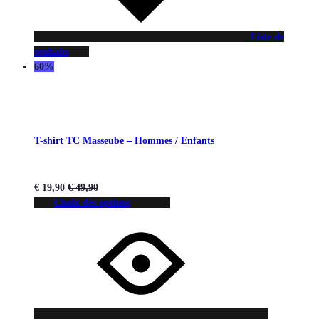
Liste de
souhaits
60%
T-shirt TC Masseube – Hommes / Enfants
€
19,90
€
49,90
Choix des options