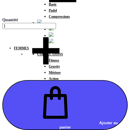
Basic
Padel
Compressions
Quantité
FEMMES
COLLECTIONS
Fitness
Gravity
Météore
Action
HAUTS
Brassières
Débardeurs
T-shirts manches courtes
T-shirts manches longues
Sweat-shirts
Sweats à capuche
Ajouter au
panier
Sweats à capuche zippé