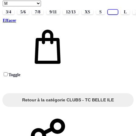
3/4
5/6
7/8
9/11
12/13
XS
S
M
L
Effacer
Toggle
Retour à la catégorie CLUBS - TC BELLE ILE