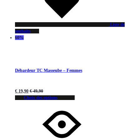
Liste de
souhaits
60%
Débardeur TC Masseube – Femmes
€
19,90
€
49,90
Choix des options