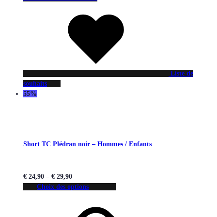
Liste de
souhaits
55%
Short TC Plédran noir – Hommes / Enfants
€
24,90
–
€
29,90
Choix des options