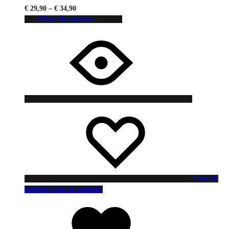
€
29,90
–
€
34,90
Choix des options
Liste de
souhaits
Liste de souhaits