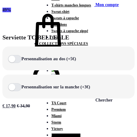
Mon compte
T-shirts manches longues
49%
Sweat-shirt
Sweats à capuche
Pantalons
Sweats à capuche zippé
Serviette TC BELLE ILE
Vestes
COLLECTIONS SPÉCIALES
Panier
0
Personnalisation au dos (+5€)
COLLECTIONS
Personnalisation sur la manche (+3€)
Prestige
Rex
Chercher
TA Court
€
17,90
€
34,90
Premium
Miami
Storm
Victory
Météore