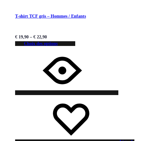
T-shirt TCF gris – Hommes / Enfants
€
19,90
–
€
22,90
Choix des options