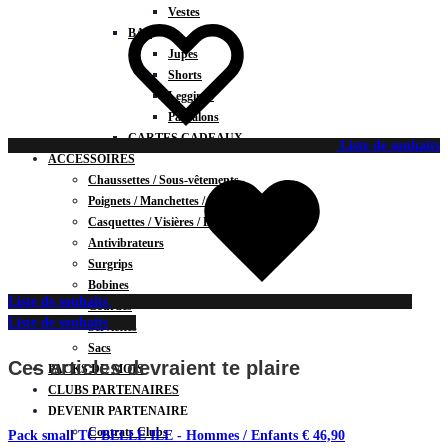
Vestes
BAS
Jupes
Shorts
Leggings
Pantalons
CARTES CADEAUX
Liste de souhaits
ACCESSOIRES
Chaussettes / Sous-vêtements
Poignets / Manchettes / Gants
Casquettes / Visières / Bandeaux
Antivibrateurs
Surgrips
Bobines
Liste de souhaits
Gourdes
Liste de souhaits
Serviettes
Sacs
Ces articles devraient te plaire
PACKS DU MOIS
CLUBS PARTENAIRES
DEVENIR PARTENAIRE
Contrats Clubs
Pack small TC BELLE ILE - Hommes / Enfants
€
46,90