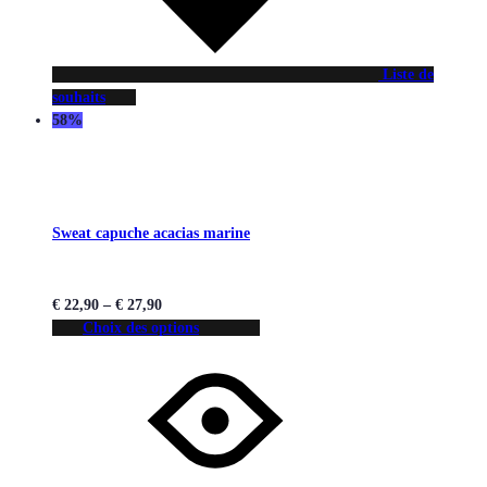
Liste de
souhaits
58%
Sweat capuche acacias marine
€
22,90
–
€
27,90
Choix des options