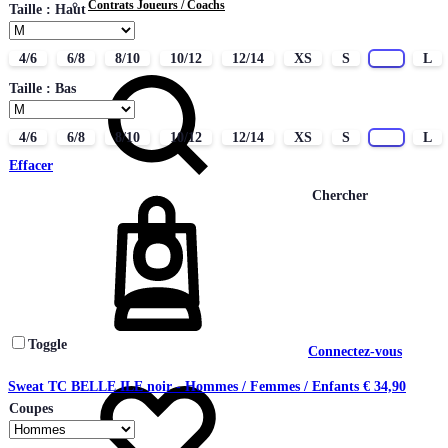
Contrats Joueurs / Coachs
Taille : Haut
CONTACT
4/6
6/8
8/10
10/12
12/14
XS
S
M
L
Taille : Bas
4/6
6/8
8/10
10/12
12/14
XS
S
M
L
Effacer
Chercher
Toggle
Connectez-vous
Sweat TC BELLE ILE noir - Hommes / Femmes / Enfants
€
34,90
Coupes