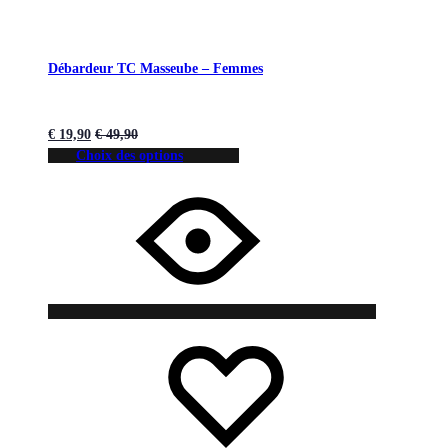
Débardeur TC Masseube – Femmes
€
19,90
€
49,90
Choix des options