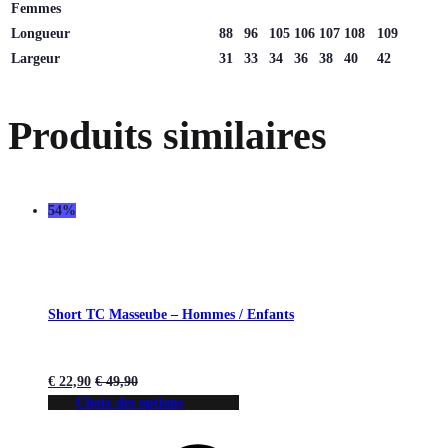
Femmes
Longueur
88
96
105
106
107
108
109
Largeur
31
33
34
36
38
40
42
Produits similaires
54%
Short TC Masseube – Hommes / Enfants
€
22,90
€
49,90
Choix des options