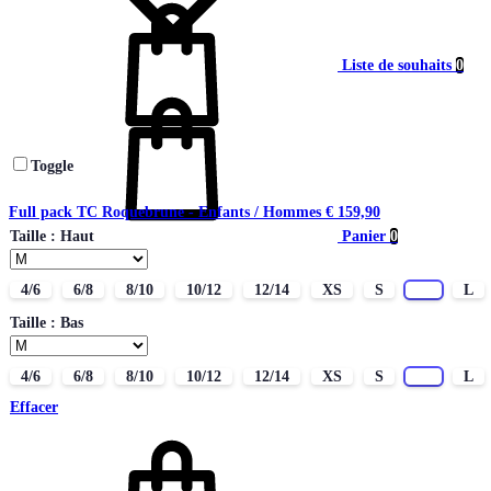
Liste de souhaits
0
Toggle
Full pack TC Roquebrune - Enfants / Hommes
€
159,90
Panier
0
Taille : Haut
4/6
6/8
8/10
10/12
12/14
XS
S
M
L
Taille : Bas
4/6
6/8
8/10
10/12
12/14
XS
S
M
L
Effacer