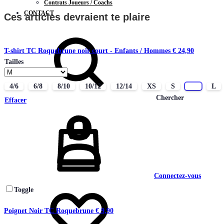
Contrats Joueurs / Coachs
CONTACT
Ces articles devraient te plaire
T-shirt TC Roquebrune noir court - Enfants / Hommes
€
24,90
Tailles
4/6
6/8
8/10
10/12
12/14
XS
S
M
L
Chercher
Effacer
Connectez-vous
Toggle
Poignet Noir TC Roquebrune
€
9,90