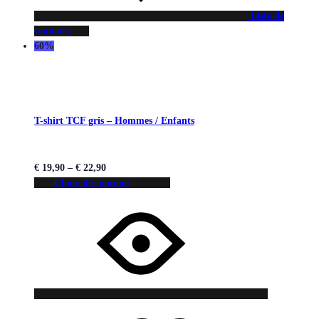
Liste de
souhaits
60%
T-shirt TCF gris – Hommes / Enfants
€
19,90
–
€
22,90
Choix des options