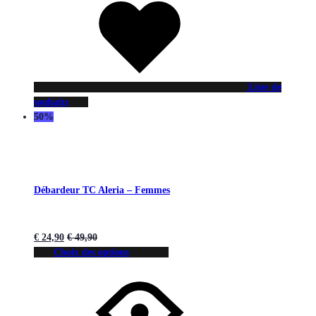
Liste de
souhaits
50%
Débardeur TC Aleria – Femmes
€
24,90
€
49,90
Choix des options