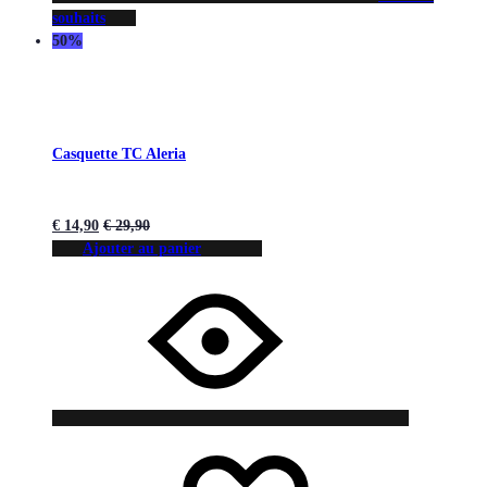
souhaits
50%
Casquette TC Aleria
€
14,90
€
29,90
Ajouter au panier