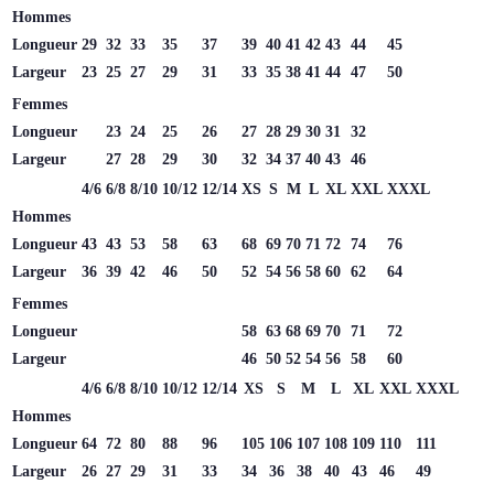
Hommes
Longueur
29
32
33
35
37
39
40
41
42
43
44
45
Largeur
23
25
27
29
31
33
35
38
41
44
47
50
Femmes
Longueur
23
24
25
26
27
28
29
30
31
32
Largeur
27
28
29
30
32
34
37
40
43
46
4/6
6/8
8/10
10/12
12/14
XS
S
M
L
XL
XXL
XXXL
Hommes
Longueur
43
43
53
58
63
68
69
70
71
72
74
76
Largeur
36
39
42
46
50
52
54
56
58
60
62
64
Femmes
Longueur
58
63
68
69
70
71
72
Largeur
46
50
52
54
56
58
60
4/6
6/8
8/10
10/12
12/14
XS
S
M
L
XL
XXL
XXXL
Hommes
Longueur
64
72
80
88
96
105
106
107
108
109
110
111
Largeur
26
27
29
31
33
34
36
38
40
43
46
49