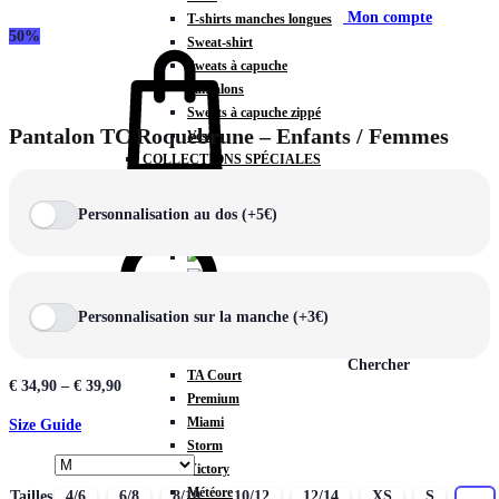
Mon compte
T-shirts manches longues
50%
Sweat-shirt
Sweats à capuche
Pantalons
Sweats à capuche zippé
Pantalon TC Roquebrune – Enfants / Femmes
Vestes
COLLECTIONS SPÉCIALES
Panier
0
Personnalisation au dos (+5€)
COLLECTIONS
Personnalisation sur la manche (+3€)
Prestige
Rex
Chercher
TA Court
€
34,90
–
€
39,90
Premium
Miami
Size Guide
Storm
Victory
Météore
Tailles
4/6
6/8
8/10
10/12
12/14
XS
S
M