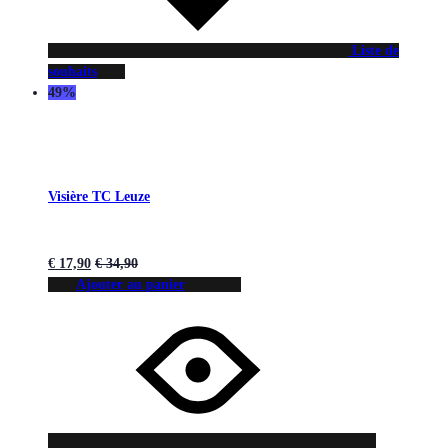
Liste de
souhaits
49%
Visière TC Leuze
€
17,90
€
34,90
Ajouter au panier