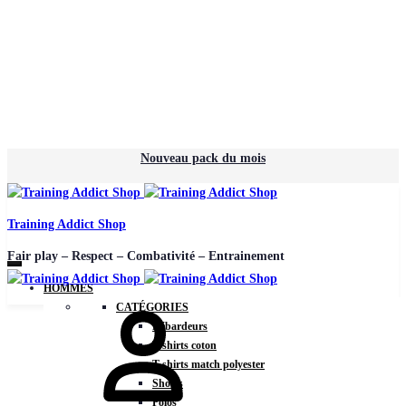
Nouveau pack du mois
Training Addict Shop
Fair play – Respect – Combativité – Entrainement
HOMMES
CATÉGORIES
Débardeurs
T-shirts coton
T-shirts match polyester
Shorts
Polos