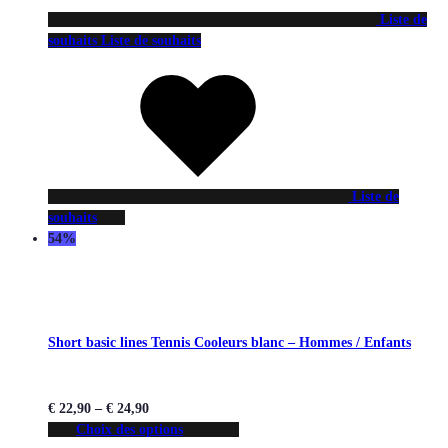
Liste de
souhaits
Liste de souhaits
Liste de
souhaits
54%
Short basic lines Tennis Cooleurs blanc – Hommes / Enfants
€
22,90
–
€
24,90
Choix des options