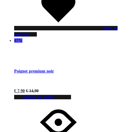
Liste de
souhaits
47%
Poignet premium noir
€
7,90
€
14,90
Ajouter au panier