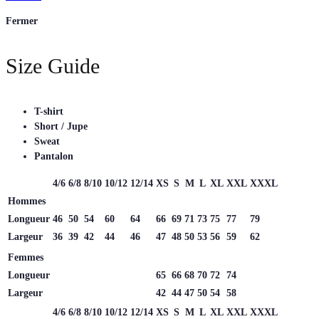
Fermer
Size Guide
T-shirt
Short / Jupe
Sweat
Pantalon
4/6
6/8
8/10
10/12
12/14
XS
S
M
L
XL
XXL
XXXL
Hommes
Longueur
46
50
54
60
64
66
69
71
73
75
77
79
Largeur
36
39
42
44
46
47
48
50
53
56
59
62
Femmes
Longueur
65
66
68
70
72
74
Largeur
42
44
47
50
54
58
4/6
6/8
8/10
10/12
12/14
XS
S
M
L
XL
XXL
XXXL