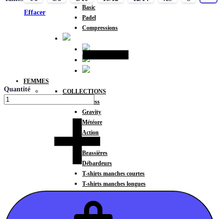
Basic
Effacer
Padel
Compressions
FEMMES
Quantité
COLLECTIONS
Fitness
Gravity
Météore
Action
HAUTS
Brassières
Débardeurs
T-shirts manches courtes
T-shirts manches longues
Sweat-shirts
Sweats à capuche
Sweats à capuche zippé