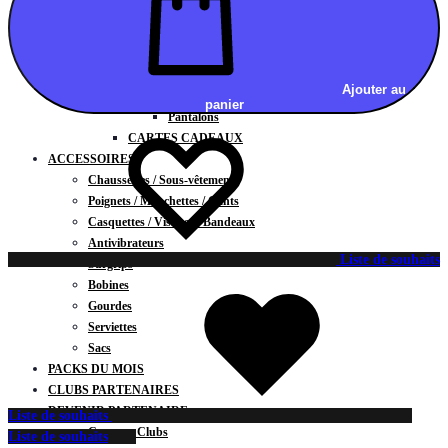
Vestes
BAS
Jupes
Shorts
Ajouter au
Leggings
panier
Pantalons
CARTES CADEAUX
ACCESSOIRES
Chaussettes / Sous-vêtements
Poignets / Manchettes / Gants
Casquettes / Visières / Bandeaux
Antivibrateurs
Liste de souhaits
Surgrips
Bobines
Gourdes
Serviettes
Sacs
PACKS DU MOIS
CLUBS PARTENAIRES
DEVENIR PARTENAIRE
Liste de souhaits
Contrats Clubs
Liste de souhaits