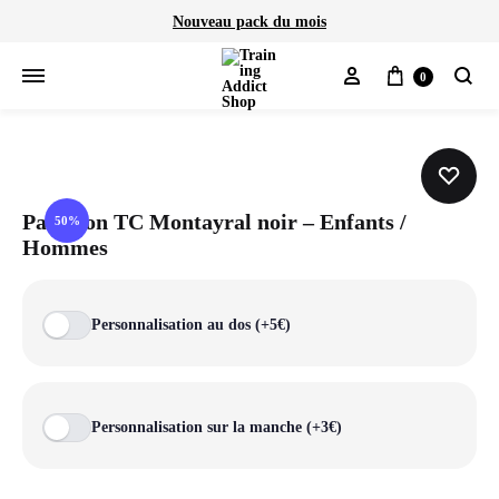
Nouveau pack du mois
Mon compte
Panier
0
Cherch
Pantalon TC Montayral noir – Enfants /
50%
Hommes
Personnalisation au dos (+5€)
Personnalisation sur la manche (+3€)