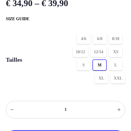
€
34,90
–
€
39,90
SIZE GUIDE
4/6
6/8
8/10
10/12
12/14
XS
Tailles
S
M
L
XL
XXL
Quantité