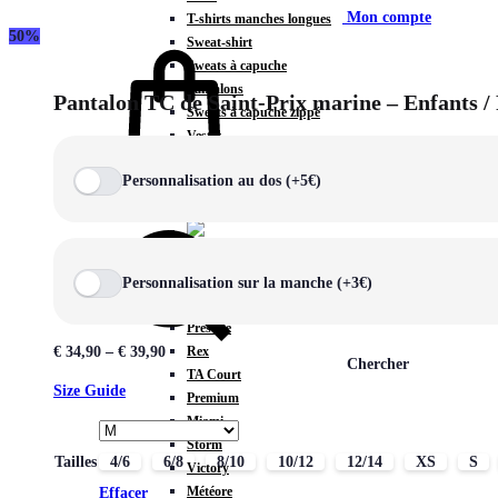
Mon compte
T-shirts manches longues
50%
Sweat-shirt
Sweats à capuche
Pantalons
Pantalon TC de Saint-Prix marine – Enfants 
Sweats à capuche zippé
Vestes
COLLECTIONS SPÉCIALES
Personnalisation au dos (+5€)
Panier
0
Personnalisation sur la manche (+3€)
COLLECTIONS
Prestige
Rex
€
34,90
–
€
39,90
Chercher
TA Court
Size Guide
Premium
Miami
Storm
Tailles
4/6
6/8
8/10
10/12
12/14
XS
S
Victory
Météore
Effacer