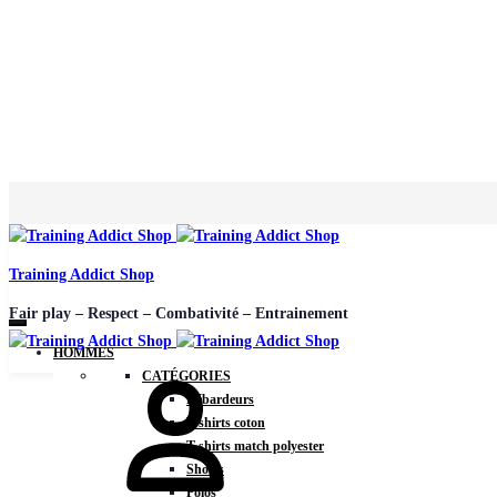
Training Addict Shop
Fair play – Respect – Combativité – Entrainement
HOMMES
CATÉGORIES
Débardeurs
T-shirts coton
T-shirts match polyester
Shorts
Polos