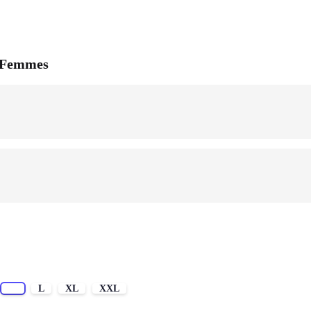
/ Femmes
M
L
XL
XXL