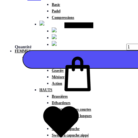
Basic
Padel
Compressions
Quantité
FEMMES
COLLECTIONS
Fitness
Gravity
Météore
Action
HAUTS
Ajouter
Brassières
Débardeurs
T-shirts manches courtes
T-shirts manches longues
Sweat-shirts
Sweats à capuche
Sweats à capuche zippé