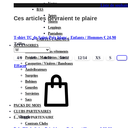
Vestes
Liste de souhait
BAS
Jupes
Ces articles devraient te plaire
Shorts
Leggings
Pantalons
T-shirt TC de Saint-Prix blanc - Enfants / Hommes
€
24,90
CARTES CADEAUX
Tailles
ACCESSOIRES
Chaussettes / Sous-vêtements
Poignets / Manchettes / Gants
4/6
6/8
8/10
10/12
12/14
XS
S
M
Casquettes / Visières / Bandeaux
Effacer
Antivibrateurs
Surgrips
Bobines
Gourdes
Serviettes
Sacs
PACKS DU MOIS
CLUBS PARTENAIRES
Toggle
DEVENIR PARTENAIRE
Contrats Clubs