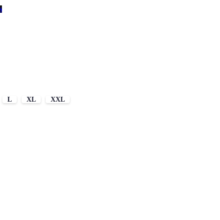
s
L
XL
XXL