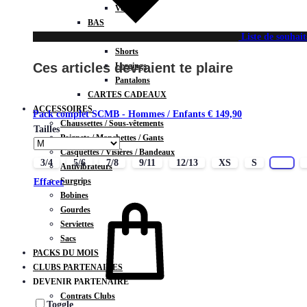
Vestes
BAS
Liste de souhait
Jupes
Shorts
Ces articles devraient te plaire
Leggings
Pantalons
CARTES CADEAUX
ACCESSOIRES
Pack complet SCMB - Hommes / Enfants
€
149,90
Chaussettes / Sous-vêtements
Tailles
Poignets / Manchettes / Gants
Casquettes / Visières / Bandeaux
3/4
5/6
7/8
9/11
12/13
XS
S
M
Antivibrateurs
Surgrips
Effacer
Bobines
Gourdes
Serviettes
Sacs
PACKS DU MOIS
CLUBS PARTENAIRES
DEVENIR PARTENAIRE
Contrats Clubs
Toggle