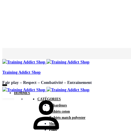
Training Addict Shop
Fair play – Respect – Combativité – Entrainement
HOMMES
CATÉGORIES
Débardeurs
T-shirts coton
T-shirts match polyester
Shorts
Polos