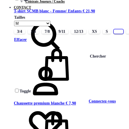
Contrats Joueurs / Coachs
CONTACT
T-shirt SCMB blanc - Femme/ Enfants
€
21,90
Tailles
3/4
5/6
7/8
9/11
12/13
XS
S
M
Effacer
Chercher
Toggle
Connectez-vous
Chaussette premium blanche
€
7,90