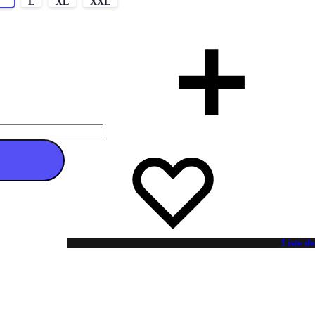
M
L
XL
XXL
 au panier
Liste de