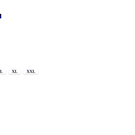
s
L
XL
XXL