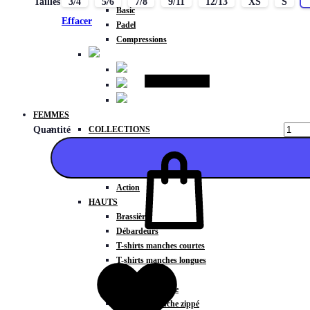
Tailles
3/4
5/6
7/8
9/11
12/13
XS
S
Basic
Effacer
Padel
Compressions
FEMMES
COLLECTIONS
Quantité
Fitness
Gravity
Météore
Action
HAUTS
Brassières
Débardeurs
Ajouter
T-shirts manches courtes
T-shirts manches longues
Sweat-shirts
Sweats à capuche
Sweats à capuche zippé