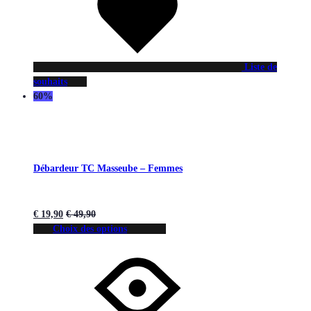
Liste de
souhaits
60%
Débardeur TC Masseube – Femmes
€
19,90
€
49,90
Choix des options