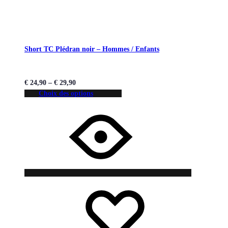
Short TC Plédran noir – Hommes / Enfants
€
24,90
–
€
29,90
Choix des options