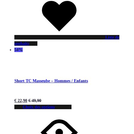
Liste de
souhaits
54%
Short TC Masseube – Hommes / Enfants
€
22,90
€
49,90
Choix des options