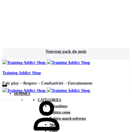
Nouveau pack du mois
Training Addict Shop
Fair play – Respect – Combativité – Entrainement
HOMMES
CATÉGORIES
Débardeurs
T-shirts coton
T-shirts match polyester
Shorts
Polos