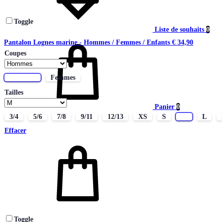
Toggle
Liste de souhaits
0
Pantalon Lognes marine - Hommes / Femmes / Enfants
€
34,90
Coupes
Hommes
Femmes
Tailles
Panier
0
3/4
5/6
7/8
9/11
12/13
XS
S
M
L
Effacer
Toggle