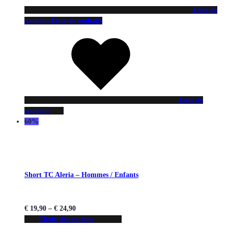
Liste de
souhaits
Liste de souhaits
Liste de
souhaits
60%
Short TC Aleria – Hommes / Enfants
€
19,90
–
€
24,90
Choix des options