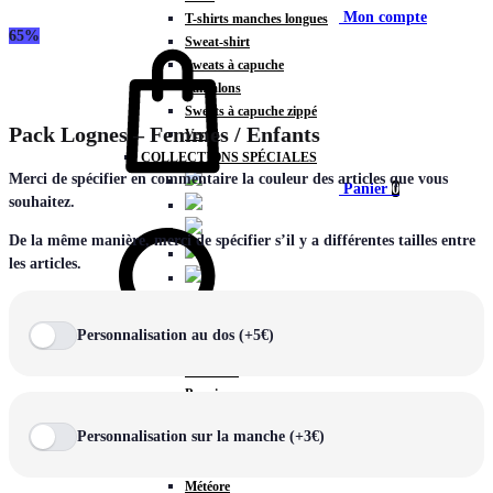
Mon compte
T-shirts manches longues
65%
Sweat-shirt
Sweats à capuche
Pantalons
Sweats à capuche zippé
Pack Lognes – Femmes / Enfants
Vestes
COLLECTIONS SPÉCIALES
Merci de spécifier en commentaire la couleur des articles que vous
Panier
0
souhaitez.
De la même manière, merci de spécifier s’il y a différentes tailles entre
les articles.
COLLECTIONS
Prestige
Personnalisation au dos (+5€)
Rex
Chercher
TA Court
Premium
Miami
Personnalisation sur la manche (+3€)
Storm
Victory
Météore