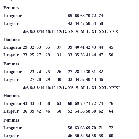
Femmes
Longueur
65
66
68
70
72
74
Largeur
42
44
47
50
54
58
4/6
6/8
8/10
10/12
12/14
XS
S
M
L
XL
XXL
XXXL
Hommes
Longueur
29
32
33
35
37
39
40
41
42
43
44
45
Largeur
23
25
27
29
31
33
35
38
41
44
47
50
Femmes
Longueur
23
24
25
26
27
28
29
30
31
32
Largeur
27
28
29
30
32
34
37
40
43
46
4/6
6/8
8/10
10/12
12/14
XS
S
M
L
XL
XXL
XXXL
Hommes
Longueur
43
43
53
58
63
68
69
70
71
72
74
76
Largeur
36
39
42
46
50
52
54
56
58
60
62
64
Femmes
Longueur
58
63
68
69
70
71
72
Largeur
46
50
52
54
56
58
60