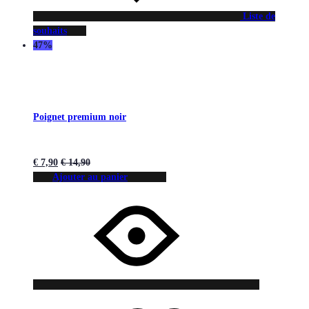
Liste de
souhaits
47%
Poignet premium noir
€
7,90
€
14,90
Ajouter au panier