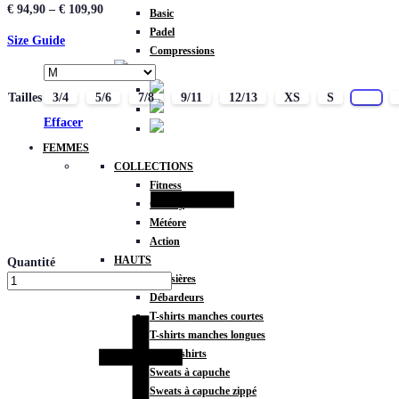
€
94,90
–
€
109,90
Basic
Padel
Size Guide
Compressions
Tailles
3/4
5/6
7/8
9/11
12/13
XS
S
M
Effacer
FEMMES
COLLECTIONS
Fitness
Gravity
Météore
Action
HAUTS
Quantité
Brassières
Débardeurs
T-shirts manches courtes
T-shirts manches longues
Sweat-shirts
Sweats à capuche
Sweats à capuche zippé