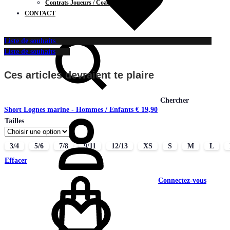
Contrats Joueurs / Coachs
CONTACT
Liste de souhaits
Liste de souhaits
Ces articles devraient te plaire
Chercher
Short Lognes marine - Hommes / Enfants
€
19,90
Tailles
3/4
5/6
7/8
9/11
12/13
XS
S
M
L
Effacer
Connectez-vous