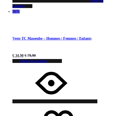
Liste de
souhaits
56%
Veste TC Masseube – Hommes / Femmes / Enfants
€
34,90
€
79,90
Choix des options