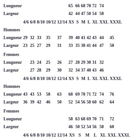
Longueur
65
66
68
70
72
74
Largeur
42
44
47
50
54
58
4/6
6/8
8/10
10/12
12/14
XS
S
M
L
XL
XXL
XXXL
Hommes
Longueur
29
32
33
35
37
39
40
41
42
43
44
45
Largeur
23
25
27
29
31
33
35
38
41
44
47
50
Femmes
Longueur
23
24
25
26
27
28
29
30
31
32
Largeur
27
28
29
30
32
34
37
40
43
46
4/6
6/8
8/10
10/12
12/14
XS
S
M
L
XL
XXL
XXXL
Hommes
Longueur
43
43
53
58
63
68
69
70
71
72
74
76
Largeur
36
39
42
46
50
52
54
56
58
60
62
64
Femmes
Longueur
58
63
68
69
70
71
72
Largeur
46
50
52
54
56
58
60
4/6
6/8
8/10
10/12
12/14
XS
S
M
L
XL
XXL
XXXL