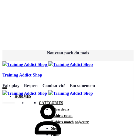
Nouveau pack du mois
Training Addict Shop
Fair play – Respect – Combativité – Entrainement
HOMMES
CATÉGORIES
Débardeurs
T-shirts coton
T-shirts match polyester
Shorts
Polos