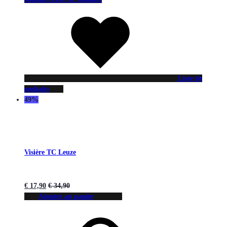
Liste de
souhaits
49%
Visière TC Leuze
€
17,90
€
34,90
Ajouter au panier