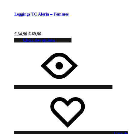
Leggings TC Aleria – Femmes
€
34,90
€
69,90
Choix des options
Liste de