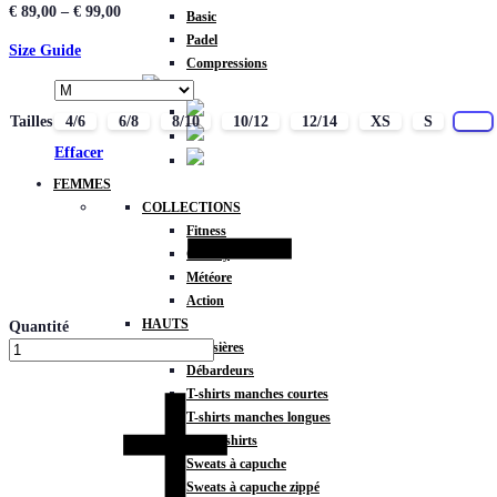
€
89,00
–
€
99,00
Basic
Padel
Size Guide
Compressions
Tailles
4/6
6/8
8/10
10/12
12/14
XS
S
M
Effacer
FEMMES
COLLECTIONS
Fitness
Gravity
Météore
Action
HAUTS
Quantité
Brassières
Débardeurs
T-shirts manches courtes
T-shirts manches longues
Sweat-shirts
Sweats à capuche
Sweats à capuche zippé