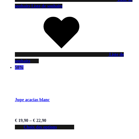
souhaits
Liste de souhaits
Liste de
souhaits
58%
Jupe acacias blanc
€
19,90
–
€
22,90
Choix des options