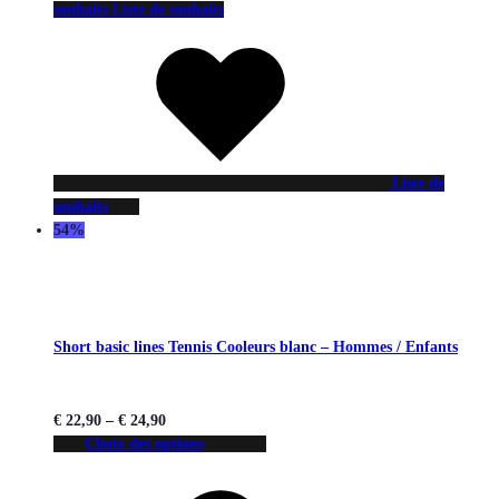
souhaits
Liste de souhaits
Liste de
souhaits
54%
Short basic lines Tennis Cooleurs blanc – Hommes / Enfants
€
22,90
–
€
24,90
Choix des options