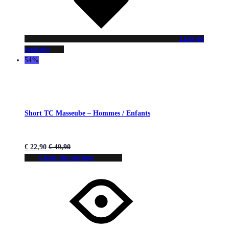
Liste de
souhaits
54%
Short TC Masseube – Hommes / Enfants
€
22,90
€
49,90
Choix des options