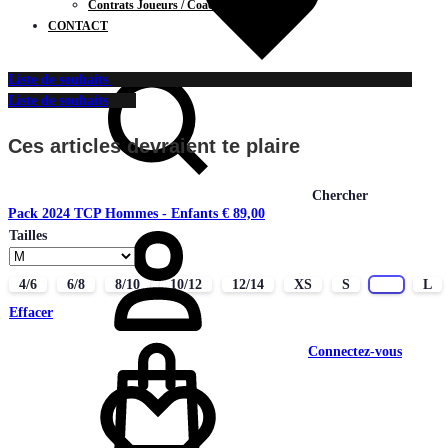
Contrats Joueurs / Coachs
CONTACT
Liste de souhaits
Liste de souhaits
Ces articles devraient te plaire
Chercher
Pack 2024 TCP Hommes - Enfants
€
89,00
Tailles
4/6
6/8
8/10
10/12
12/14
XS
S
M
L
Effacer
Connectez-vous