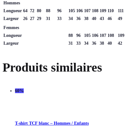
Hommes
Longueur
64
72
80
88
96
105
106
107
108
109
110
111
Largeur
26
27
29
31
33
34
36
38
40
43
46
49
Femmes
Longueur
88
96
105
106
107
108
109
Largeur
31
33
34
36
38
40
42
Produits similaires
60%
T-shirt TCF blanc – Hommes / Enfants