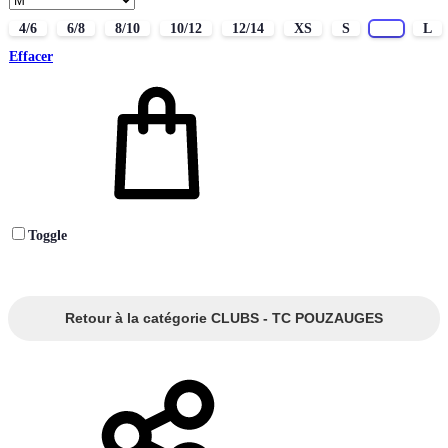
4/6
6/8
8/10
10/12
12/14
XS
S
M
L
Effacer
Toggle
Retour à la catégorie CLUBS - TC POUZAUGES