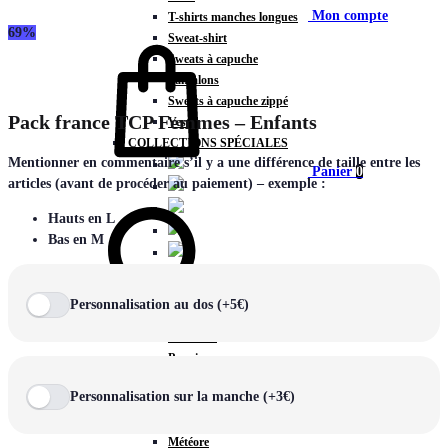
Mon compte
T-shirts manches longues
69%
Sweat-shirt
Sweats à capuche
Pantalons
Sweats à capuche zippé
Pack france TCP Femmes – Enfants
Vestes
COLLECTIONS SPÉCIALES
Mentionner en commentaire s’il y a une différence de taille entre les
Panier
0
articles (avant de procéder au paiement) – exemple :
Hauts en L
Bas en M
COLLECTIONS
Prestige
Personnalisation au dos (+5€)
Rex
Chercher
TA Court
Premium
Miami
Personnalisation sur la manche (+3€)
Storm
Victory
Météore