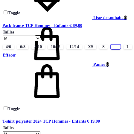
Toggle
Liste de souhaits
0
Pack france TCP Hommes - Enfants
€
89,00
Tailles
4/6
6/8
8/10
10/12
12/14
XS
S
M
L
Effacer
Panier
0
Toggle
T-shirt polyester 2024 TCP Hommes - Enfants
€
19,90
Tailles