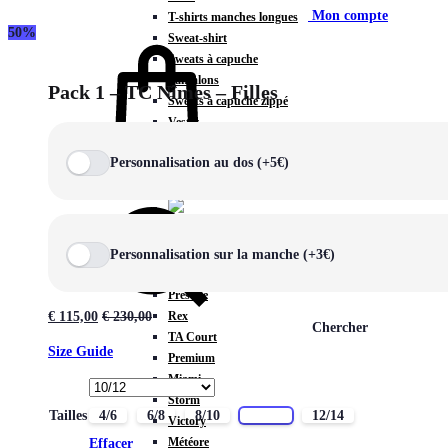
Mon compte
T-shirts manches longues
50%
Sweat-shirt
Sweats à capuche
Pantalons
Pack 1 – TC Nîmes – Filles
Sweats à capuche zippé
Vestes
COLLECTIONS SPÉCIALES
Personnalisation au dos (+5€)
Panier
0
Personnalisation sur la manche (+3€)
COLLECTIONS
Prestige
Rex
€
115,00
€
230,00
Chercher
TA Court
Size Guide
Premium
Miami
Storm
Tailles
4/6
6/8
8/10
10/12
12/14
Victory
Météore
Effacer