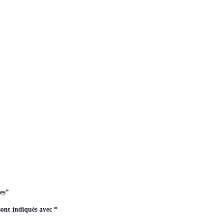
les”
sont indiqués avec
*