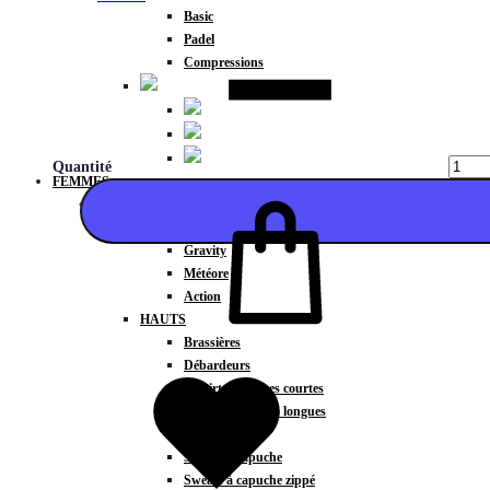
Basic
Padel
Compressions
Quantité
FEMMES
COLLECTIONS
Fitness
Gravity
Météore
Action
HAUTS
Ajouter
Brassières
Débardeurs
T-shirts manches courtes
T-shirts manches longues
Sweat-shirts
Sweats à capuche
Sweats à capuche zippé