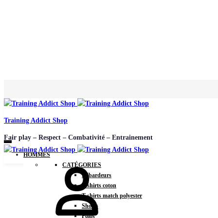
Training Addict Shop
Fair play – Respect – Combativité – Entrainement
HOMMES
CATÉGORIES
Débardeurs
T-shirts coton
T-shirts match polyester
Shorts
Polos