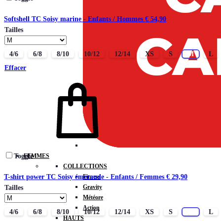
Softshell TC Soisy marine - Enfants / Hommes
€
54,90
Tailles
4/6
6/8
8/10
10/12
12/14
XS
S
M
L
Effacer
FEMMES
Toggle
COLLECTIONS
Fitness
T-shirt power TC Soisy émeraude - Enfants / Femmes
€
29,90
Gravity
Tailles
Météore
Action
4/6
6/8
8/10
10/12
12/14
XS
S
M
L
HAUTS