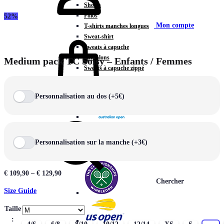
Shorts
Polos
52%
Mon compte
T-shirts manches longues
Sweat-shirt
Sweats à capuche
Pantalons
Medium pack TC Soisy – Enfants / Femmes
Sweats à capuche zippé
Vestes
COLLECTIONS SPÉCIALES
Personnalisation au dos (+5€)
Panier
0
Personnalisation sur la manche (+3€)
€
109,90
–
€
129,90
Chercher
Size Guide
Taille
: