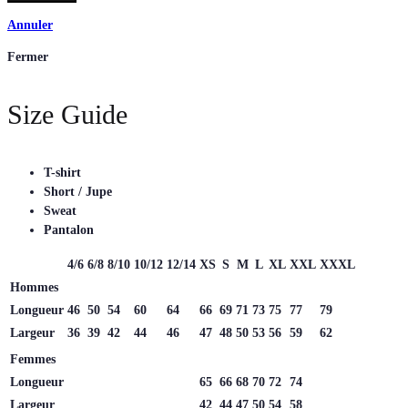
Annuler
Fermer
Size Guide
T-shirt
Short / Jupe
Sweat
Pantalon
4/6
6/8
8/10
10/12
12/14
XS
S
M
L
XL
XXL
XXXL
Hommes
Longueur
46
50
54
60
64
66
69
71
73
75
77
79
Largeur
36
39
42
44
46
47
48
50
53
56
59
62
Femmes
Longueur
65
66
68
70
72
74
Largeur
42
44
47
50
54
58