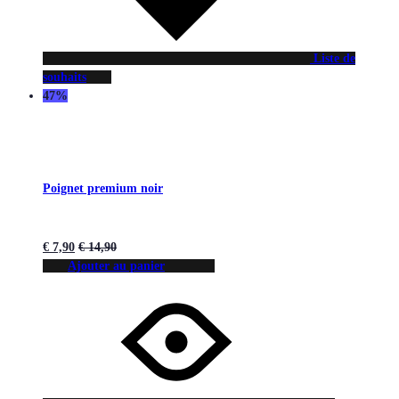
Liste de
souhaits
47%
Poignet premium noir
€
7,90
€
14,90
Ajouter au panier