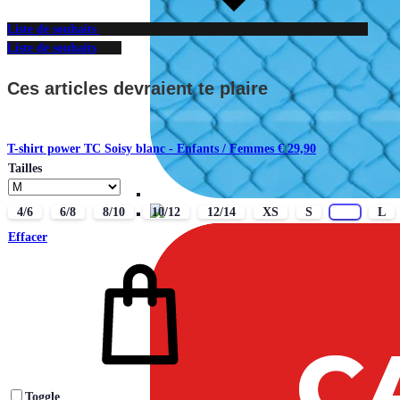
Liste de souhaits
Liste de souhaits
Ces articles devraient te plaire
T-shirt power TC Soisy blanc - Enfants / Femmes
€
29,90
Tailles
4/6
6/8
8/10
10/12
12/14
XS
S
M
L
Effacer
Toggle