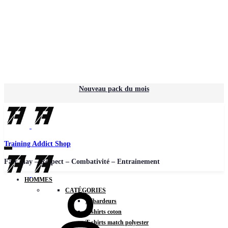
Nouveau pack du mois
Training Addict Shop
Fair play – Respect – Combativité – Entrainement
HOMMES
CATÉGORIES
Débardeurs
T-shirts coton
T-shirts match polyester