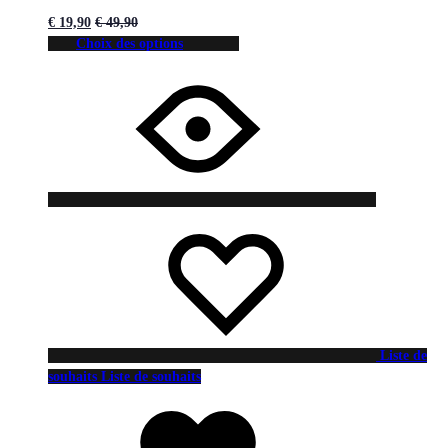
€
19,90
€
49,90
Choix des options
Liste de
souhaits
Liste de souhaits