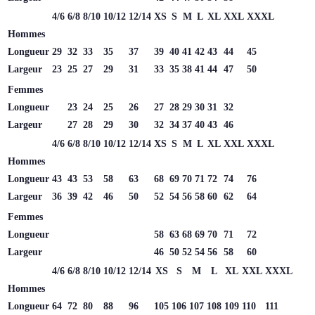
4/6
6/8
8/10
10/12
12/14
XS
S
M
L
XL
XXL
XXXL
Hommes
Longueur
29
32
33
35
37
39
40
41
42
43
44
45
Largeur
23
25
27
29
31
33
35
38
41
44
47
50
Femmes
Longueur
23
24
25
26
27
28
29
30
31
32
Largeur
27
28
29
30
32
34
37
40
43
46
4/6
6/8
8/10
10/12
12/14
XS
S
M
L
XL
XXL
XXXL
Hommes
Longueur
43
43
53
58
63
68
69
70
71
72
74
76
Largeur
36
39
42
46
50
52
54
56
58
60
62
64
Femmes
Longueur
58
63
68
69
70
71
72
Largeur
46
50
52
54
56
58
60
4/6
6/8
8/10
10/12
12/14
XS
S
M
L
XL
XXL
XXXL
Hommes
Longueur
64
72
80
88
96
105
106
107
108
109
110
111