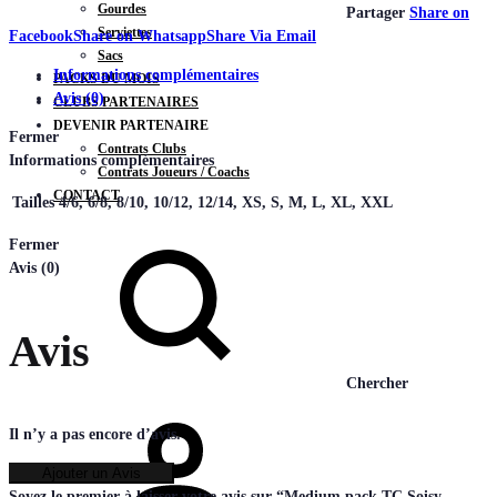
Gourdes
Partager
Share on
Serviettes
Facebook
Share on Whatsapp
Share Via Email
Sacs
Informations complémentaires
PACKS DU MOIS
Avis (0)
CLUBS PARTENAIRES
DEVENIR PARTENAIRE
Fermer
Contrats Clubs
Informations complémentaires
Contrats Joueurs / Coachs
CONTACT
Tailles
4/6, 6/8, 8/10, 10/12, 12/14, XS, S, M, L, XL, XXL
Fermer
Avis (0)
Avis
Chercher
Il n’y a pas encore d’avis.
Ajouter un Avis
Soyez le premier à laisser votre avis sur “Medium pack TC Soisy –