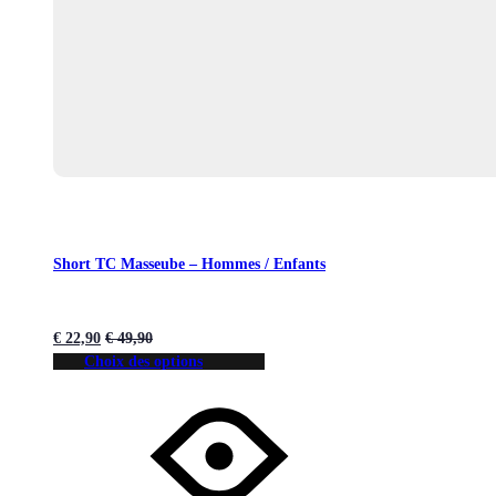
Short TC Masseube – Hommes / Enfants
€
22,90
€
49,90
Choix des options