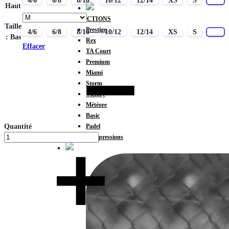
4/6
6/8
8/10
10/12
12/14
XS
S
M
Haut
COLLECTIONS
Taille
Prestige
4/6
6/8
8/10
10/12
12/14
XS
S
M
: Bas
Rex
Effacer
TA Court
Premium
Miami
Storm
Victory
Météore
Basic
Padel
Quantité
Compressions