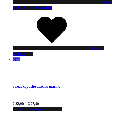
Liste de
souhaits
Liste de souhaits
Liste de
souhaits
58%
Sweat capuche acacias marine
€
22,90
–
€
27,90
Choix des options