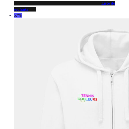
Liste de
souhaits
57%