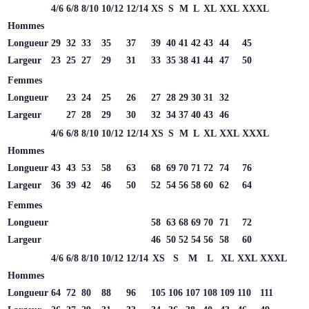
4/6
6/8
8/10
10/12
12/14
XS
S
M
L
XL
XXL
XXXL
Hommes
Longueur
29
32
33
35
37
39
40
41
42
43
44
45
Largeur
23
25
27
29
31
33
35
38
41
44
47
50
Femmes
Longueur
23
24
25
26
27
28
29
30
31
32
Largeur
27
28
29
30
32
34
37
40
43
46
4/6
6/8
8/10
10/12
12/14
XS
S
M
L
XL
XXL
XXXL
Hommes
Longueur
43
43
53
58
63
68
69
70
71
72
74
76
Largeur
36
39
42
46
50
52
54
56
58
60
62
64
Femmes
Longueur
58
63
68
69
70
71
72
Largeur
46
50
52
54
56
58
60
4/6
6/8
8/10
10/12
12/14
XS
S
M
L
XL
XXL
XXXL
Hommes
Longueur
64
72
80
88
96
105
106
107
108
109
110
111