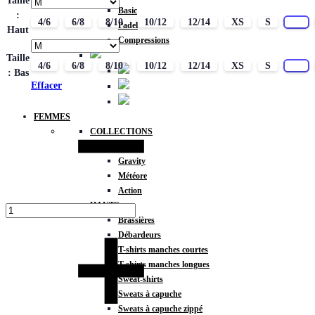
Taille
Basic
:
4/6
6/8
8/10
10/12
12/14
XS
S
M
Padel
Haut
Compressions
Taille
4/6
6/8
8/10
10/12
12/14
XS
S
M
: Bas
Effacer
Quantité
FEMMES
COLLECTIONS
Fitness
Gravity
Météore
Action
HAUTS
Brassières
Débardeurs
T-shirts manches courtes
T-shirts manches longues
Sweat-shirts
Sweats à capuche
Sweats à capuche zippé