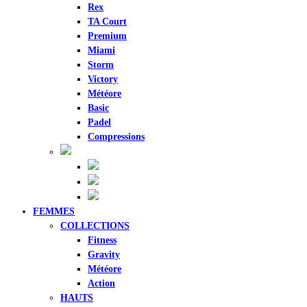
Rex
TA Court
Premium
Miami
Storm
Victory
Météore
Basic
Padel
Compressions
FEMMES
COLLECTIONS
Fitness
Gravity
Météore
Action
HAUTS