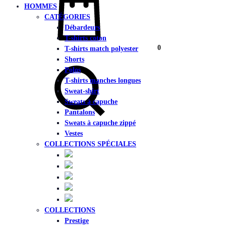
HOMMES
CATÉGORIES
Débardeurs
T-shirts coton
0
T-shirts match polyester
Chercher
Shorts
Polos
T-shirts manches longues
Sweat-shirt
Sweats à capuche
Pantalons
Sweats à capuche zippé
Vestes
COLLECTIONS SPÉCIALES
COLLECTIONS
Prestige