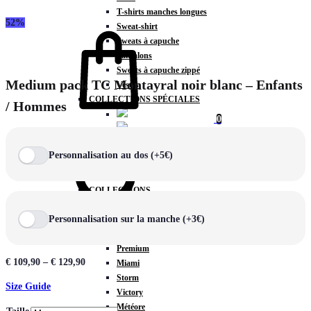
T-shirts manches longues
52%
Panier
Sweat-shirt
Sweats à capuche
Pantalons
Sweats à capuche zippé
Medium pack TC Montayral noir blanc – Enfants
Vestes
COLLECTIONS SPÉCIALES
/ Hommes
0
Chercher
Personnalisation au dos (+5€)
COLLECTIONS
Prestige
Personnalisation sur la manche (+3€)
Rex
TA Court
Premium
€
109,90
–
€
129,90
Miami
Storm
Size Guide
Victory
Météore