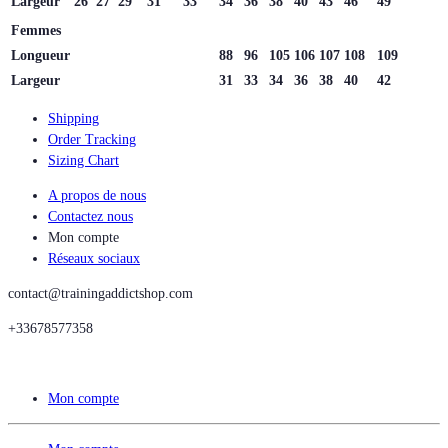
Largeur
26
27
29
31
33
34
36
38
40
43
46
49
Femmes
Longueur
88
96
105
106
107
108
109
Largeur
31
33
34
36
38
40
42
Shipping
Order Tracking
Sizing Chart
A propos de nous
Contactez nous
Mon compte
Réseaux sociaux
contact@trainingaddictshop.com
+33678577358
Mon compte