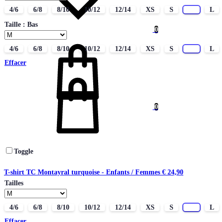
4/6
6/8
8/10
10/12
12/14
XS
S
M
L
Taille : Bas
0
Panier
4/6
6/8
8/10
10/12
12/14
XS
S
M
L
Effacer
0
Toggle
T-shirt TC Montayral turquoise - Enfants / Femmes
€
24,90
Tailles
4/6
6/8
8/10
10/12
12/14
XS
S
M
L
Effacer