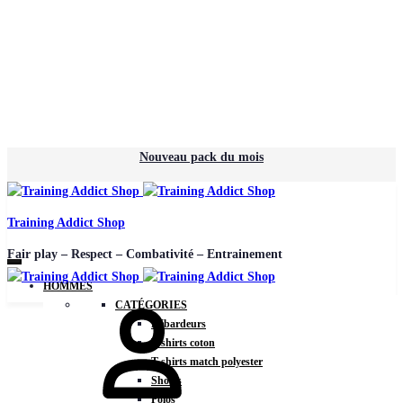
Nouveau pack du mois
Training Addict Shop
Fair play – Respect – Combativité – Entrainement
HOMMES
Mon
CATÉGORIES
compte
Débardeurs
T-shirts coton
T-shirts match polyester
Shorts
Polos