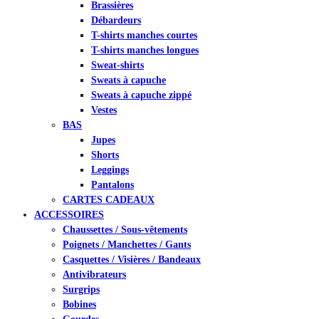
Brassières
Débardeurs
T-shirts manches courtes
T-shirts manches longues
Sweat-shirts
Sweats à capuche
Sweats à capuche zippé
Vestes
BAS
Jupes
Shorts
Leggings
Pantalons
CARTES CADEAUX
ACCESSOIRES
Chaussettes / Sous-vêtements
Poignets / Manchettes / Gants
Casquettes / Visières / Bandeaux
Antivibrateurs
Surgrips
Bobines