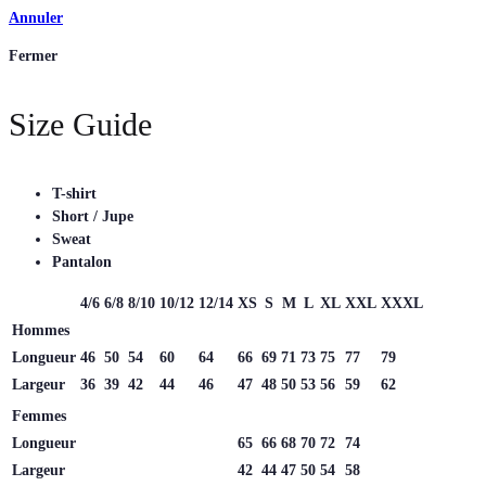
Annuler
Fermer
Size Guide
T-shirt
Short / Jupe
Sweat
Pantalon
4/6
6/8
8/10
10/12
12/14
XS
S
M
L
XL
XXL
XXXL
Hommes
Longueur
46
50
54
60
64
66
69
71
73
75
77
79
Largeur
36
39
42
44
46
47
48
50
53
56
59
62
Femmes
Longueur
65
66
68
70
72
74
Largeur
42
44
47
50
54
58