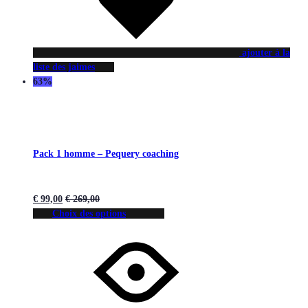
ajouter à la
liste des jaimes
63%
Pack 1 homme – Pequery coaching
€
99,00
€
269,00
Choix des options