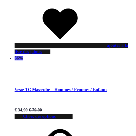
ajouter à la
liste des jaimes
56%
Veste TC Masseube – Hommes / Femmes / Enfants
€
34,90
€
79,90
Choix des options