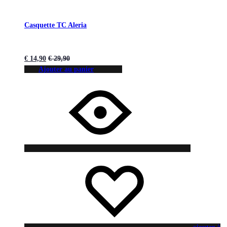
Casquette TC Aleria
€
14,90
€
29,90
Ajouter au panier