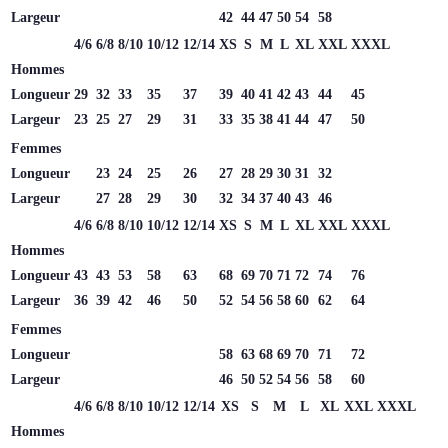
Largeur
42
44
47
50
54
58
4/6
6/8
8/10
10/12
12/14
XS
S
M
L
XL
XXL
XXXL
Hommes
Longueur
29
32
33
35
37
39
40
41
42
43
44
45
Largeur
23
25
27
29
31
33
35
38
41
44
47
50
Femmes
Longueur
23
24
25
26
27
28
29
30
31
32
Largeur
27
28
29
30
32
34
37
40
43
46
4/6
6/8
8/10
10/12
12/14
XS
S
M
L
XL
XXL
XXXL
Hommes
Longueur
43
43
53
58
63
68
69
70
71
72
74
76
Largeur
36
39
42
46
50
52
54
56
58
60
62
64
Femmes
Longueur
58
63
68
69
70
71
72
Largeur
46
50
52
54
56
58
60
4/6
6/8
8/10
10/12
12/14
XS
S
M
L
XL
XXL
XXXL
Hommes