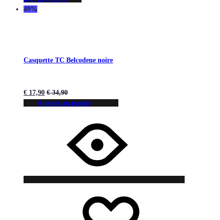
49%
Casquette TC Belcodene noire
€
17,90
€
34,90
Ajouter au panier