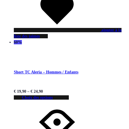
ajouter à la
liste des jaimes
60%
Short TC Aleria – Hommes / Enfants
€
19,90
–
€
24,90
Choix des options