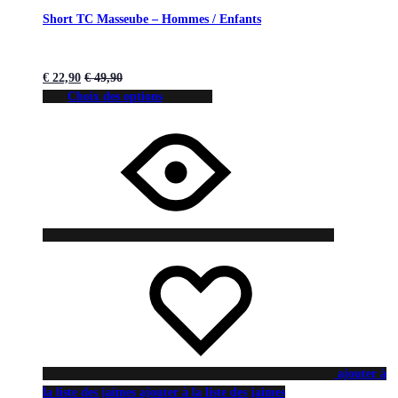
Short TC Masseube – Hommes / Enfants
€
22,90
€
49,90
Choix des options
ajouter à
la liste des jaimes
ajouter à la liste des jaimes