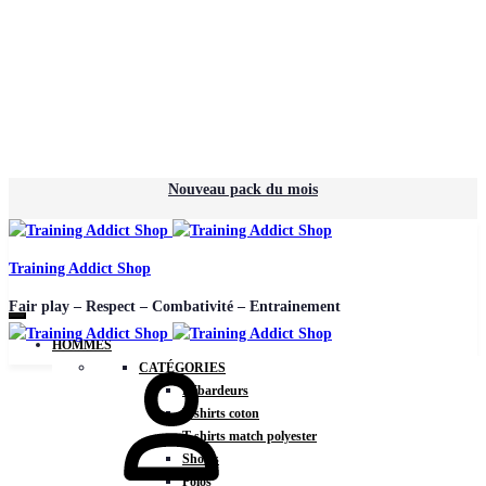
Nouveau pack du mois
Training Addict Shop
Fair play – Respect – Combativité – Entrainement
HOMMES
CATÉGORIES
Débardeurs
T-shirts coton
T-shirts match polyester
Shorts
Polos