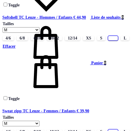
Toggle
Liste de souhaits
0
Softshell TC Leuze - Hommes / Enfants
€
44,90
Tailles
4/6
6/8
8/10
10/12
12/14
XS
S
M
L
Effacer
Panier
0
Toggle
Sweat zipp TC Leuze - Femmes / Enfants
€
39,90
Tailles