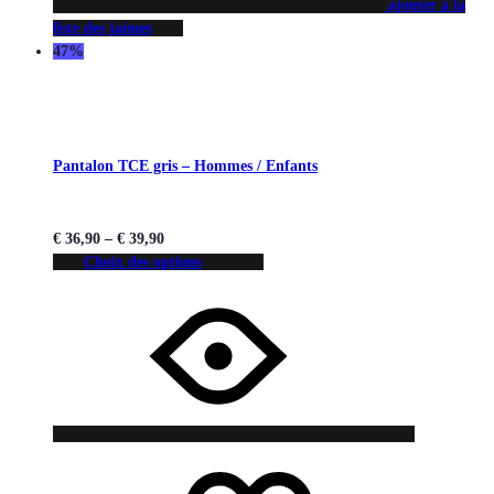
ajouter à la
liste des jaimes
47%
Pantalon TCE gris – Hommes / Enfants
€
36,90
–
€
39,90
Choix des options