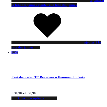
ajouter à
la liste des jaimes
ajouter à la liste des jaimes
ajouter à la
liste des jaimes
56%
Pantalon coton TC Belcodene – Hommes / Enfants
€
34,90
–
€
39,90
Choix des options