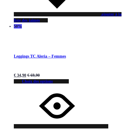
ajouter à la
liste des jaimes
50%
Leggings TC Aleria – Femmes
€
34,90
€
69,90
Choix des options