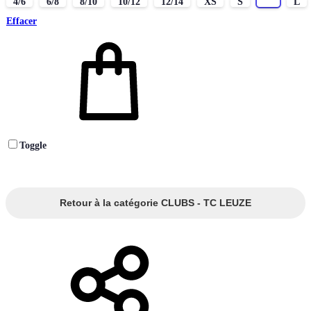
4/6
6/8
8/10
10/12
12/14
XS
S
M
L
Effacer
Toggle
Retour à la catégorie CLUBS - TC LEUZE