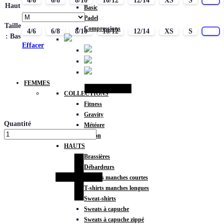
4/6
6/8
8/10
10/12
12/14
XS
S
M
Haut
Basic
Padel
Taille
Compressions
4/6
6/8
8/10
10/12
12/14
XS
S
M
: Bas
Effacer
FEMMES
COLLECTIONS
Fitness
Gravity
Quantité
Météore
Action
HAUTS
Brassières
Débardeurs
T-shirts manches courtes
T-shirts manches longues
Sweat-shirts
Sweats à capuche
Sweats à capuche zippé