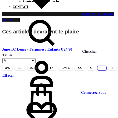
Contrats Joueurs / Coachs
CONTACT
ajouter à la liste des
jaimes
Ces articles devraient te plaire
Jupe TC Leuze - Fermmes / Enfants
€
24,90
Chercher
Tailles
4/6
6/8
8/10
10/12
12/14
XS
S
M
L
Effacer
Connectez-vous