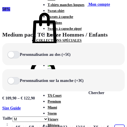
Mon compte
T-shirts manches longues
58%
Sweat-shirt
Sweats à capuche
Pantalons
Sweats à capuche zippé
Medium pack TC Leuze Hommes / Enfants
Vestes
COLLECTIONS SPÉCIALES
Panier
0
Personnalisation au dos (+5€)
COLLECTIONS
Personnalisation sur la manche (+3€)
Prestige
Rex
Chercher
TA Court
€
109,90
–
€
122,90
Premium
Miami
Size Guide
Storm
Taille
Victory
:
Météore