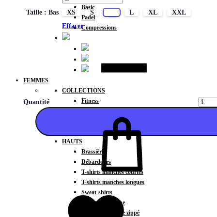
Basic
Taille : Bas
XS
S
M
L
XL
XXL
Padel
Effacer
Compressions
FEMMES
COLLECTIONS
Fitness
Quantité
Gravity
Météore
Action
HAUTS
Brassières
Débardeurs
T-shirts manches courtes
Ajouter
T-shirts manches longues
Sweat-shirts
Sweats à capuche
Sweats à capuche zippé