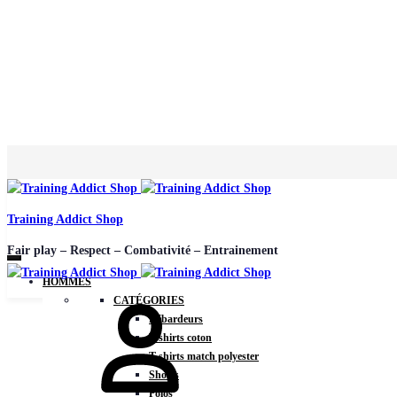
Training Addict Shop
Fair play – Respect – Combativité – Entrainement
HOMMES
CATÉGORIES
Débardeurs
T-shirts coton
T-shirts match polyester
Shorts
Polos