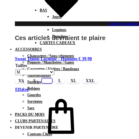
Vestes
BAS
Jupes
Shorts
Liste de souhait
Leggings
Pantalons
Ces articles devraient te plaire
CARTES CADEAUX
ACCESSOIRES
Chaussettes / Sous-vêtements
Sweat Tennis Locminé - Hommes
€
39,90
Poignets / Manchettes / Gants
Tailles
Casquettes / Visières / Bandeaux
Antivibrateurs
XS
S
M
L
XL
XXL
Surgrips
Bobines
Effacer
Gourdes
Serviettes
Sacs
PACKS DU MOIS
CLUBS PARTENAIRES
DEVENIR PARTENAIRE
Contrats Clubs