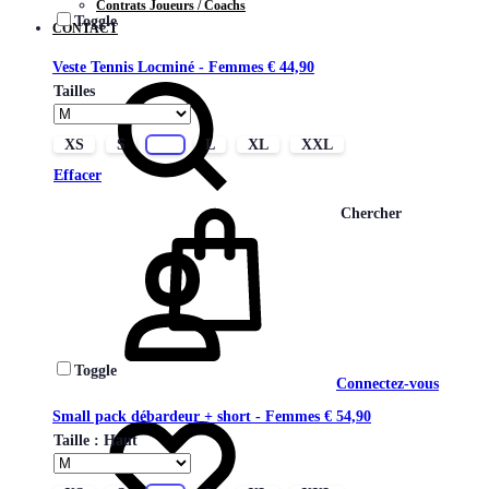
Contrats Joueurs / Coachs
Toggle
CONTACT
Veste Tennis Locminé - Femmes
€
44,90
Tailles
XS
S
M
L
XL
XXL
Effacer
Chercher
Toggle
Connectez-vous
Small pack débardeur + short - Femmes
€
54,90
Taille : Haut