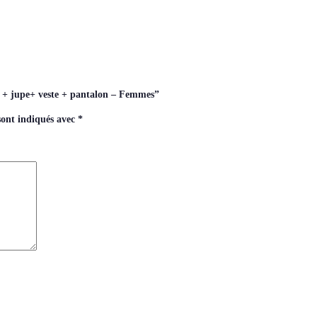
r + jupe+ veste + pantalon – Femmes”
sont indiqués avec
*