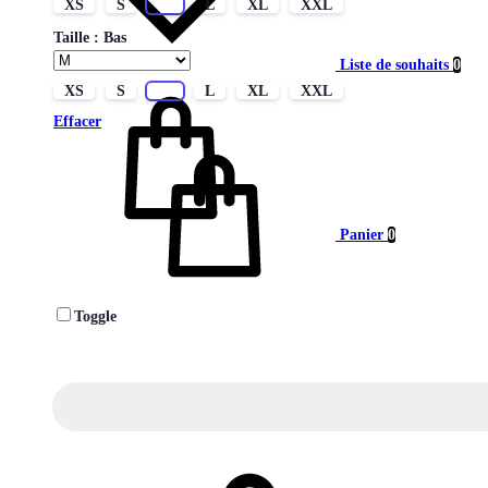
XS
S
M
L
XL
XXL
Taille : Bas
Liste de souhaits
0
XS
S
M
L
XL
XXL
Effacer
Panier
0
Toggle