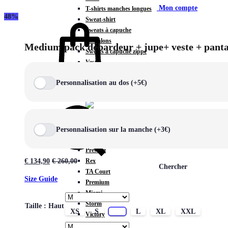
Mon compte
T-shirts manches longues
48%
Sweat-shirt
Sweats à capuche
Pantalons
Medium pack débardeur + jupe+ veste + pant
Sweats à capuche zippé
Vestes
COLLECTIONS SPÉCIALES
Personnalisation au dos (+5€)
Panier
0
Personnalisation sur la manche (+3€)
COLLECTIONS
Prestige
Rex
€
134,90
€
260,00
Chercher
TA Court
Size Guide
Premium
Miami
Storm
Taille : Haut
XS
S
M
L
XL
XXL
Victory
Météore