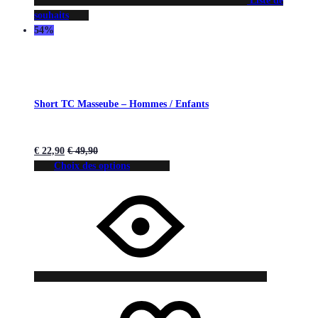
Liste de
souhaits
54%
Short TC Masseube – Hommes / Enfants
€
22,90
€
49,90
Choix des options