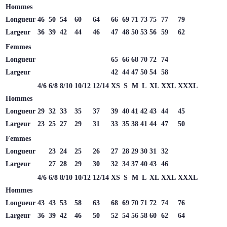
Hommes
Longueur
46
50
54
60
64
66
69
71
73
75
77
79
Largeur
36
39
42
44
46
47
48
50
53
56
59
62
Femmes
Longueur
65
66
68
70
72
74
Largeur
42
44
47
50
54
58
4/6
6/8
8/10
10/12
12/14
XS
S
M
L
XL
XXL
XXXL
Hommes
Longueur
29
32
33
35
37
39
40
41
42
43
44
45
Largeur
23
25
27
29
31
33
35
38
41
44
47
50
Femmes
Longueur
23
24
25
26
27
28
29
30
31
32
Largeur
27
28
29
30
32
34
37
40
43
46
4/6
6/8
8/10
10/12
12/14
XS
S
M
L
XL
XXL
XXXL
Hommes
Longueur
43
43
53
58
63
68
69
70
71
72
74
76
Largeur
36
39
42
46
50
52
54
56
58
60
62
64