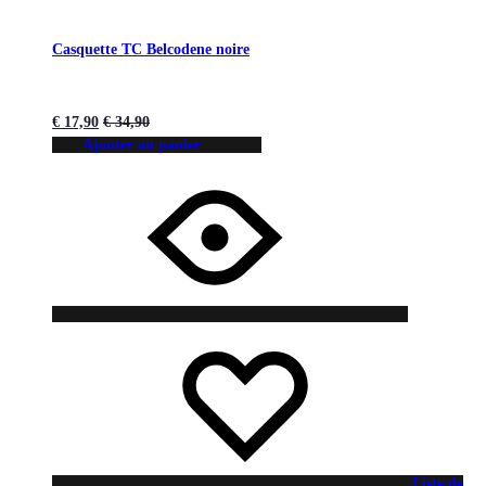
Casquette TC Belcodene noire
€
17,90
€
34,90
Ajouter au panier
Liste de