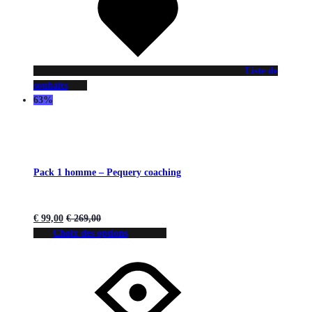
Liste de
souhaits
63%
Pack 1 homme – Pequery coaching
€
99,00
€
269,00
Choix des options