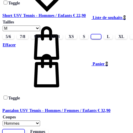
Toggle
Short USV Tennis - Hommes / Enfants
€
22,90
Liste de souhaits
0
Tailles
5/6
7/8
9/11
12/13
XS
S
M
L
XL
Effacer
Panier
0
Toggle
Pantalon USV Tennis - Hommes / Femmes / Enfants
€
32,90
Coupes
Hommes
Femmes