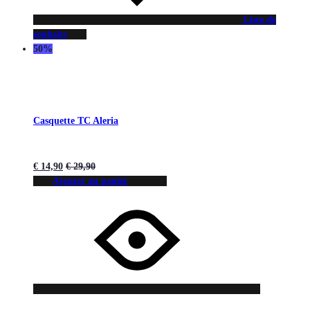
Liste de
souhaits
50%
Casquette TC Aleria
€
14,90
€
29,90
Ajouter au panier