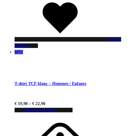
Liste de
souhaits
60%
T-shirt TCF blanc – Hommes / Enfants
€
19,90
–
€
22,90
Choix des options