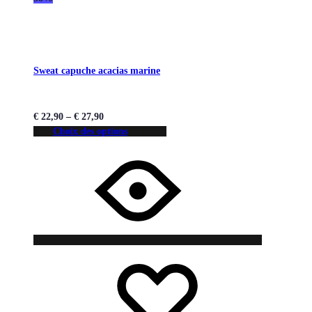
Sweat capuche acacias marine
€
22,90
–
€
27,90
Choix des options