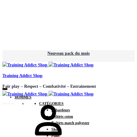
Nouveau pack du mois
Training Addict Shop
Fair play – Respect – Combativité – Entrainement
HOMMES
CATÉGORIES
Débardeurs
T-shirts coton
T-shirts match polyester
Shorts
Polos