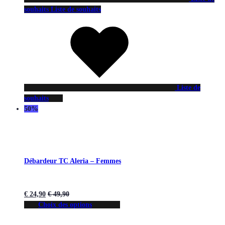
souhaits
Liste de souhaits
Liste de
souhaits
50%
Débardeur TC Aleria – Femmes
€
24,90
€
49,90
Choix des options