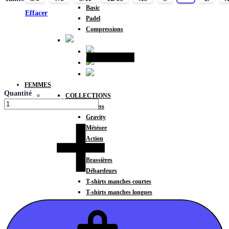
Basic
Effacer
Padel
Compressions
FEMMES
Quantité
COLLECTIONS
Fitness
Gravity
Météore
Action
HAUTS
Brassières
Débardeurs
T-shirts manches courtes
T-shirts manches longues
Sweat-shirts
Sweats à capuche
Sweats à capuche zippé