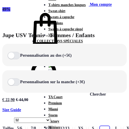
Mon compte
T-shirts manches longues
49%
Sweat-shirt
Sweats à capuche
Pantalons
Sweats à capuche zippé
Jupe USV Tennis – Femmes / Enfants
Vestes
COLLECTIONS SPÉCIALES
Panier
0
Personnalisation au dos (+5€)
COLLECTIONS
Personnalisation sur la manche (+3€)
Prestige
Rex
Chercher
TA Court
€
22,90
€
44,90
Premium
Miami
Size Guide
Storm
Victory
Météore
Tailles
5/6
7/8
9/11
12/13
XS
S
M
L