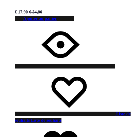
€
17,90
€
34,90
Ajouter au panier
Liste de
souhaits
Liste de souhaits