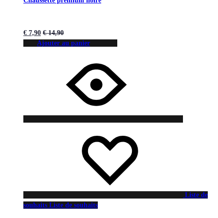
Chaussette premium noire
€
7,90
€
14,90
Ajouter au panier
Liste de
souhaits
Liste de souhaits