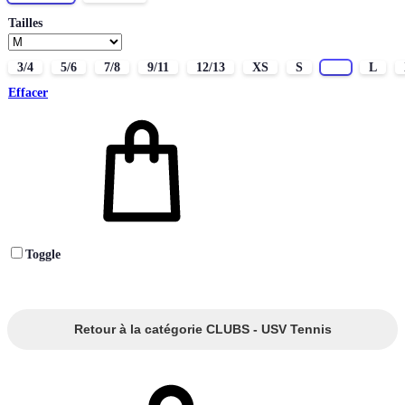
Tailles
3/4
5/6
7/8
9/11
12/13
XS
S
M
L
Effacer
Toggle
Retour à la catégorie CLUBS - USV Tennis