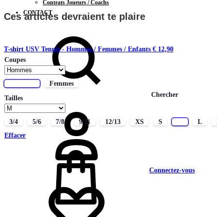
Contrats Joueurs / Coachs
CONTACT
Ces articles devraient te plaire
T-shirt USV Tennis - Hommes / Femmes / Enfants
€
12,90
Coupes
Hommes
Femmes
Chercher
Tailles
3/4
5/6
7/8
9/11
12/13
XS
S
M
L
Effacer
Connectez-vous