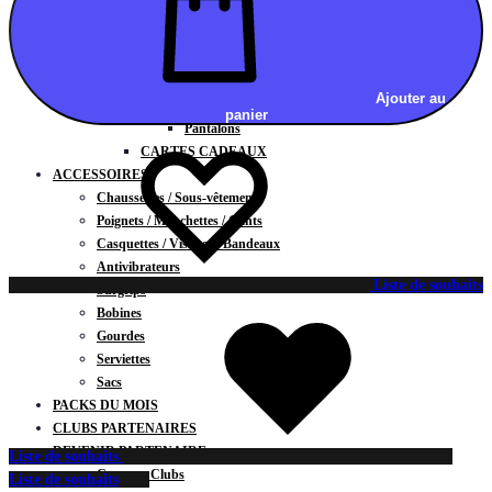
Vestes
BAS
Jupes
Shorts
Ajouter au
Leggings
panier
Pantalons
CARTES CADEAUX
ACCESSOIRES
Chaussettes / Sous-vêtements
Poignets / Manchettes / Gants
Casquettes / Visières / Bandeaux
Antivibrateurs
Liste de souhaits
Surgrips
Bobines
Gourdes
Serviettes
Sacs
PACKS DU MOIS
CLUBS PARTENAIRES
DEVENIR PARTENAIRE
Liste de souhaits
Contrats Clubs
Liste de souhaits