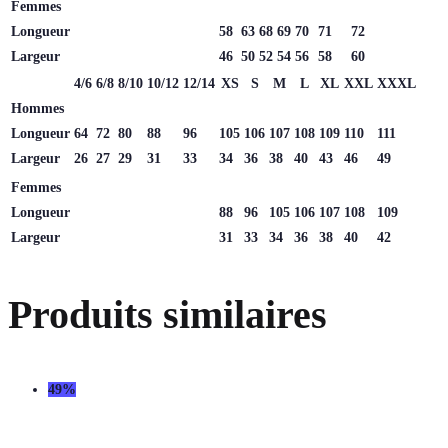
Femmes
Longueur
58
63
68
69
70
71
72
Largeur
46
50
52
54
56
58
60
4/6
6/8
8/10
10/12
12/14
XS
S
M
L
XL
XXL
XXXL
Hommes
Longueur
64
72
80
88
96
105
106
107
108
109
110
111
Largeur
26
27
29
31
33
34
36
38
40
43
46
49
Femmes
Longueur
88
96
105
106
107
108
109
Largeur
31
33
34
36
38
40
42
Produits similaires
49%