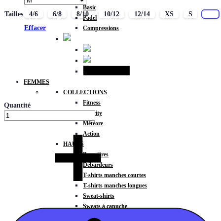
Basic
Tailles
4/6
6/8
8/10
10/12
12/14
XS
S
M
Padel
Effacer
Compressions
FEMMES
COLLECTIONS
Fitness
Quantité
Gravity
Météore
Action
HAUTS
Brassières
Débardeurs
T-shirts manches courtes
T-shirts manches longues
Sweat-shirts
Sweats à capuche
Sweats à capuche zippé