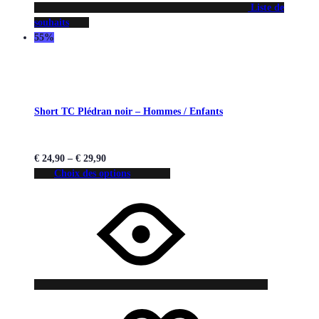
Liste de
souhaits
55%
Short TC Plédran noir – Hommes / Enfants
€
24,90
–
€
29,90
Choix des options