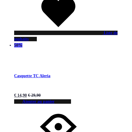
Liste de
souhaits
50%
Casquette TC Aleria
€
14,90
€
29,90
Ajouter au panier