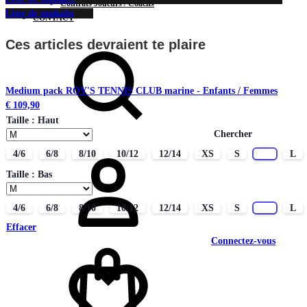
Contrats Joueurs / Coachs
Liste de souhaits
CONTACT
Ces articles devraient te plaire
Medium pack ROY'S TENNIS CLUB marine - Enfants / Femmes
€
109,90
Taille : Haut
Chercher
4/6
6/8
8/10
10/12
12/14
XS
S
M
L
Taille : Bas
4/6
6/8
8/10
10/12
12/14
XS
S
M
L
Effacer
Connectez-vous