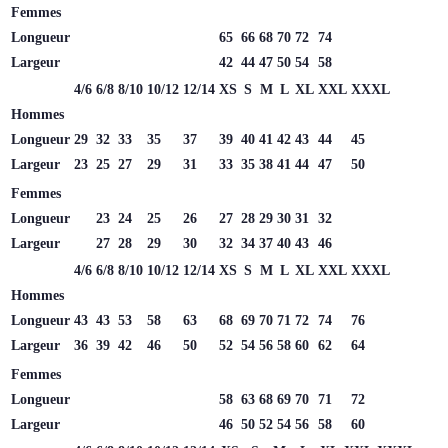
Femmes
Longueur
65
66
68
70
72
74
Largeur
42
44
47
50
54
58
4/6
6/8
8/10
10/12
12/14
XS
S
M
L
XL
XXL
XXXL
Hommes
Longueur
29
32
33
35
37
39
40
41
42
43
44
45
Largeur
23
25
27
29
31
33
35
38
41
44
47
50
Femmes
Longueur
23
24
25
26
27
28
29
30
31
32
Largeur
27
28
29
30
32
34
37
40
43
46
4/6
6/8
8/10
10/12
12/14
XS
S
M
L
XL
XXL
XXXL
Hommes
Longueur
43
43
53
58
63
68
69
70
71
72
74
76
Largeur
36
39
42
46
50
52
54
56
58
60
62
64
Femmes
Longueur
58
63
68
69
70
71
72
Largeur
46
50
52
54
56
58
60