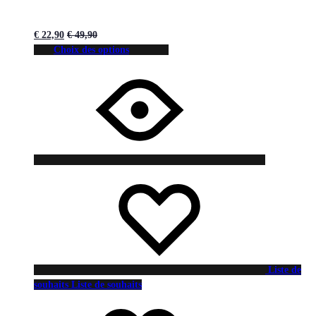
€
22,90
€
49,90
Choix des options
Liste de
souhaits
Liste de souhaits