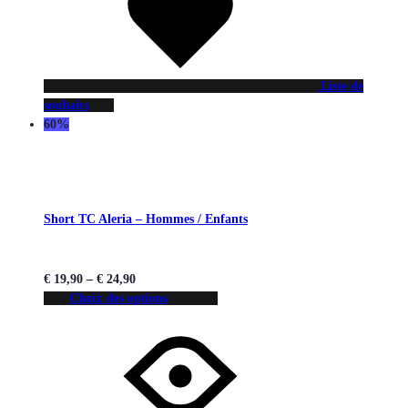
Liste de
souhaits
60%
Short TC Aleria – Hommes / Enfants
€
19,90
–
€
24,90
Choix des options