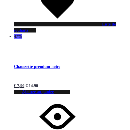
Liste de
souhaits
47%
Chaussette premium noire
€
7,90
€
14,90
Ajouter au panier