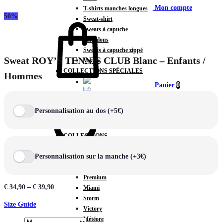
Mon compte
T-shirts manches longues
50%
Sweat-shirt
Sweats à capuche
Pantalons
Sweats à capuche zippé
Sweat ROY’S TENNIS CLUB Blanc – Enfants /
Vestes
COLLECTIONS SPÉCIALES
Hommes
Panier
0
Personnalisation au dos (+5€)
COLLECTIONS
Prestige
Personnalisation sur la manche (+3€)
Rex
Chercher
TA Court
Premium
€
34,90
–
€
39,90
Miami
Storm
Size Guide
Victory
Météore