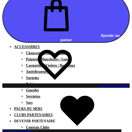
Vestes
BAS
Jupes
Shorts
Leggings
Pantalons
Ajouter au
panier
CARTES CADEAUX
ACCESSOIRES
Chaussettes / Sous-vêtements
Poignets / Manchettes / Gants
Casquettes / Visières / Bandeaux
Antivibrateurs
Surgrips
Bobines
Liste de souhaits
Gourdes
Serviettes
Sacs
PACKS DU MOIS
CLUBS PARTENAIRES
DEVENIR PARTENAIRE
Contrats Clubs
Liste de souhaits