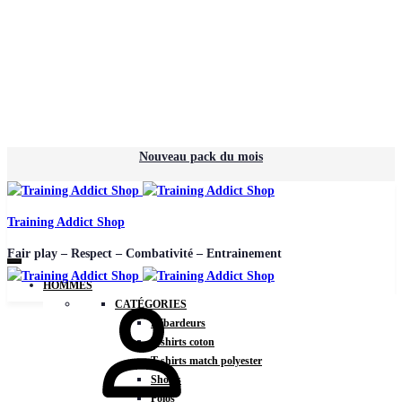
Nouveau pack du mois
Training Addict Shop
Fair play – Respect – Combativité – Entrainement
HOMMES
CATÉGORIES
Débardeurs
T-shirts coton
T-shirts match polyester
Shorts
Polos