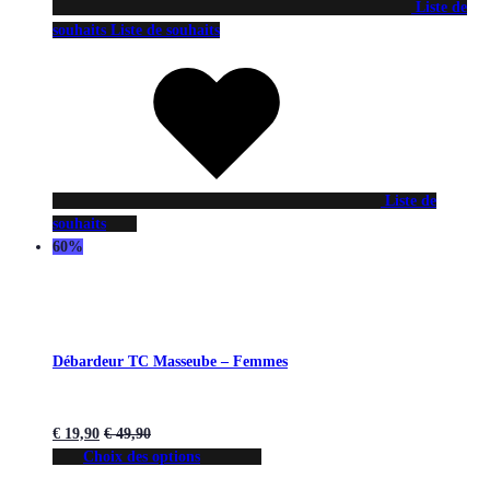
Liste de
souhaits
Liste de souhaits
Liste de
souhaits
60%
Débardeur TC Masseube – Femmes
€
19,90
€
49,90
Choix des options