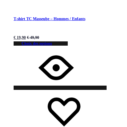
T-shirt TC Masseube – Hommes / Enfants
€
19,90
€
49,90
Choix des options