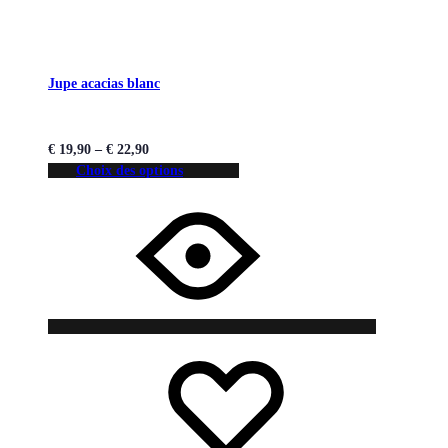
Jupe acacias blanc
€
19,90
–
€
22,90
Choix des options