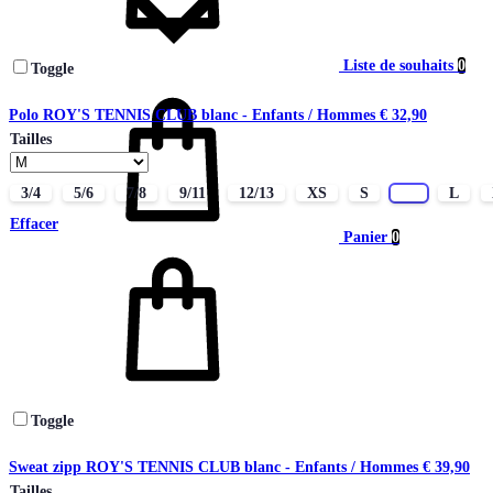
Liste de souhaits
0
Toggle
Polo ROY'S TENNIS CLUB blanc - Enfants / Hommes
€
32,90
Tailles
3/4
5/6
7/8
9/11
12/13
XS
S
M
L
Effacer
Panier
0
Toggle
Sweat zipp ROY'S TENNIS CLUB blanc - Enfants / Hommes
€
39,90
Tailles