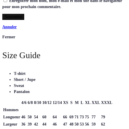
Enregistrer mon nom, mon e-mail et mon site dans le navigateur
pour mon prochain commentaire.
Annuler
Fermer
Size Guide
T-shirt
Short / Jupe
Sweat
Pantalon
4/6
6/8
8/10
10/12
12/14
XS
S
M
L
XL
XXL
XXXL
Hommes
Longueur
46
50
54
60
64
66
69
71
73
75
77
79
Largeur
36
39
42
44
46
47
48
50
53
56
59
62