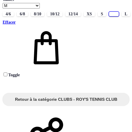
4/6
6/8
8/10
10/12
12/14
XS
S
M
L
Effacer
Toggle
Retour à la catégorie CLUBS - ROY'S TENNIS CLUB