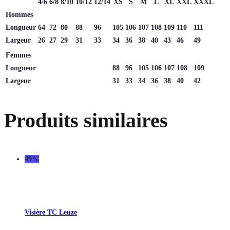
4/6
6/8
8/10
10/12
12/14
XS
S
M
L
XL
XXL
XXXL
Hommes
Longueur
64
72
80
88
96
105
106
107
108
109
110
111
Largeur
26
27
29
31
33
34
36
38
40
43
46
49
Femmes
Longueur
88
96
105
106
107
108
109
Largeur
31
33
34
36
38
40
42
Produits similaires
49%
Visière TC Leuze