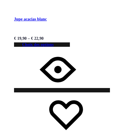
Jupe acacias blanc
€
19,90
–
€
22,90
Choix des options
Liste
Liste
de
de
souhaits
souhaits