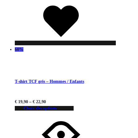
Liste
de
souhaits
60%
T-shirt TCF gris – Hommes / Enfants
€
19,90
–
€
22,90
Choix des options