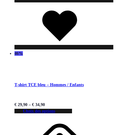
Liste
de
souhaits
46%
T-shirt TCE bleu – Hommes / Enfants
€
29,90
–
€
34,90
Choix des options