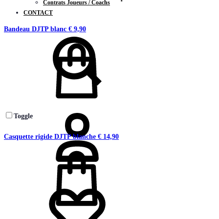
Contrats Joueurs / Coachs
CONTACT
Chercher
Bandeau DJTP blanc
€
9,90
Connectez-
vous
Toggle
Casquette rigide DJTP blanche
€
14,90
Liste
de
souhaits