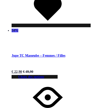
souhaits
54%
Jupe TC Masseube – Femmes / Filles
€
22,90
€
49,90
Choix des options