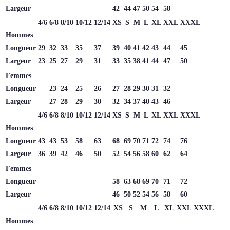
Largeur
42
44
47
50
54
58
4/6
6/8
8/10
10/12
12/14
XS
S
M
L
XL
XXL
XXXL
Hommes
Longueur
29
32
33
35
37
39
40
41
42
43
44
45
Largeur
23
25
27
29
31
33
35
38
41
44
47
50
Femmes
Longueur
23
24
25
26
27
28
29
30
31
32
Largeur
27
28
29
30
32
34
37
40
43
46
4/6
6/8
8/10
10/12
12/14
XS
S
M
L
XL
XXL
XXXL
Hommes
Longueur
43
43
53
58
63
68
69
70
71
72
74
76
Largeur
36
39
42
46
50
52
54
56
58
60
62
64
Femmes
Longueur
58
63
68
69
70
71
72
Largeur
46
50
52
54
56
58
60
4/6
6/8
8/10
10/12
12/14
XS
S
M
L
XL
XXL
XXXL
Hommes