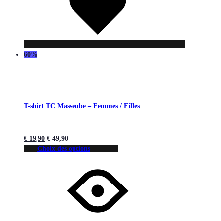
60%
T-shirt TC Masseube – Femmes / Filles
€
19,90
€
49,90
Choix des options