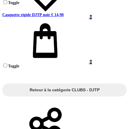
Toggle
Casquette rigide DJTP noir
€
14,90
0
Panier
0
Toggle
Retour à la catégorie CLUBS - DJTP