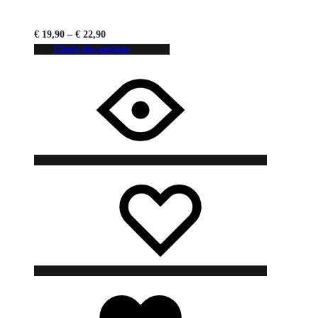
€
19,90
–
€
22,90
Choix des options
Liste
Liste
de
de
souhaits
souhaits
Liste
de
souhaits