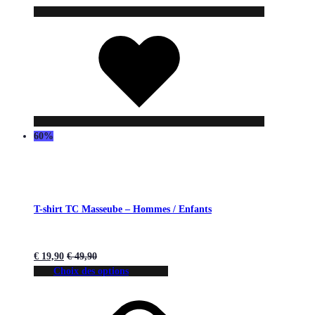
Liste
de
souhaits
60%
T-shirt TC Masseube – Hommes / Enfants
€
19,90
€
49,90
Choix des options