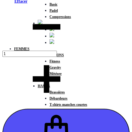
Effacer
Basic
Quantité
Padel
Compressions
FEMMES
COLLECTIONS
Fitness
Gravity
Météore
Action
HAUTS
Brassières
Débardeurs
T-shirts manches courtes
T-shirts manches longues
Sweat-shirts
Sweats à capuche
Sweats à capuche zippé