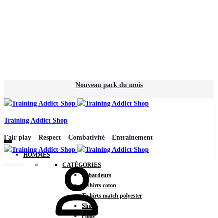
Nouveau pack du mois
Training Addict Shop
Fair play – Respect – Combativité – Entrainement
HOMMES
Mon
CATÉGORIES
compte
Débardeurs
T-shirts coton
T-shirts match polyester
Shorts
Polos