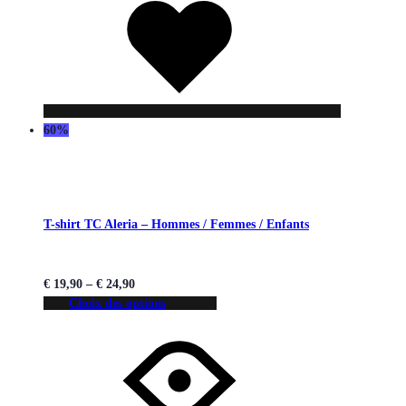
de
souhaits
60%
T-shirt TC Aleria – Hommes / Femmes / Enfants
€
19,90
–
€
24,90
Choix des options