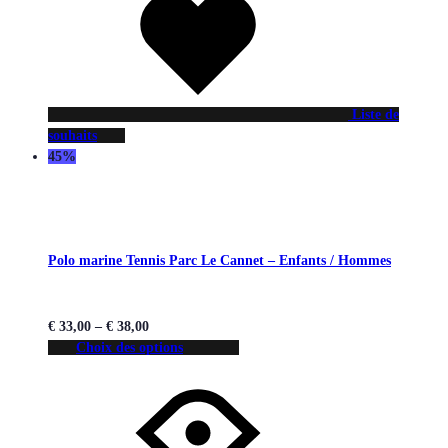
Liste de
souhaits
45%
Polo marine Tennis Parc Le Cannet – Enfants / Hommes
€
33,00
–
€
38,00
Choix des options