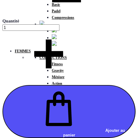
Basic
Padel
Compressions
Quantité
FEMMES
COLLECTIONS
Fitness
Gravity
Météore
Action
HAUTS
Brassières
Débardeurs
T-shirts manches courtes
T-shirts manches longues
Sweat-shirts
Sweats à capuche
Ajouter au
panier
Sweats à capuche zippé