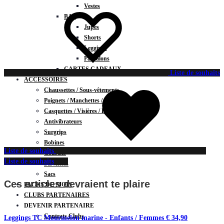
Vestes
BAS
Jupes
Shorts
Leggings
Pantalons
CARTES CADEAUX
Liste de souhaits
ACCESSOIRES
Chaussettes / Sous-vêtements
Poignets / Manchettes / Gants
Casquettes / Visières / Bandeaux
Antivibrateurs
Surgrips
Bobines
Liste de souhaits
Gourdes
Liste de souhaits
Serviettes
Sacs
Ces articles devraient te plaire
PACKS DU MOIS
CLUBS PARTENAIRES
DEVENIR PARTENAIRE
Contrats Clubs
Leggings TC Mourmelon marine - Enfants / Femmes
€
34,90