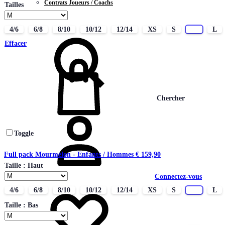
Contrats Joueurs / Coachs
Tailles
CONTACT
4/6
6/8
8/10
10/12
12/14
XS
S
M
L
Effacer
Chercher
Toggle
Full pack Mourmelon - Enfants / Hommes
€
159,90
Taille : Haut
Connectez-vous
4/6
6/8
8/10
10/12
12/14
XS
S
M
L
Taille : Bas