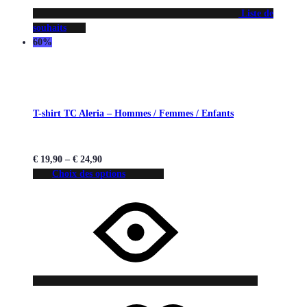
Liste de
souhaits
60%
T-shirt TC Aleria – Hommes / Femmes / Enfants
€
19,90
–
€
24,90
Choix des options