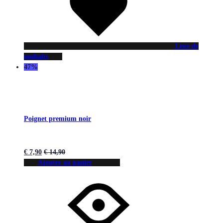
Liste de
souhaits
47%
Poignet premium noir
€
7,90
€
14,90
Ajouter au panier