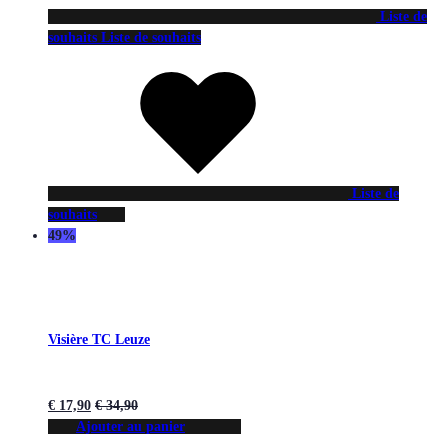
Liste de
souhaits
Liste de souhaits
Liste de
souhaits
49%
Visière TC Leuze
€
17,90
€
34,90
Ajouter au panier