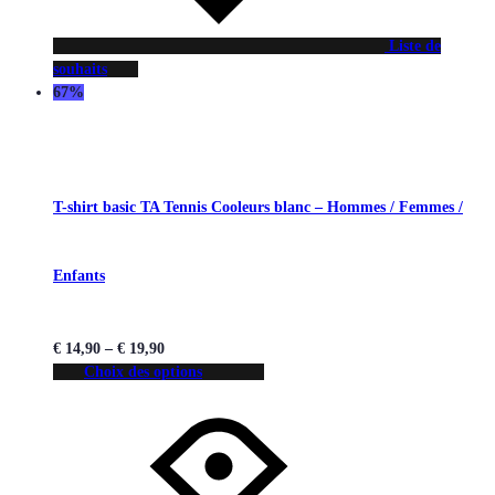
Liste de
souhaits
67%
T-shirt basic TA Tennis Cooleurs blanc – Hommes / Femmes /
Enfants
€
14,90
–
€
19,90
Choix des options