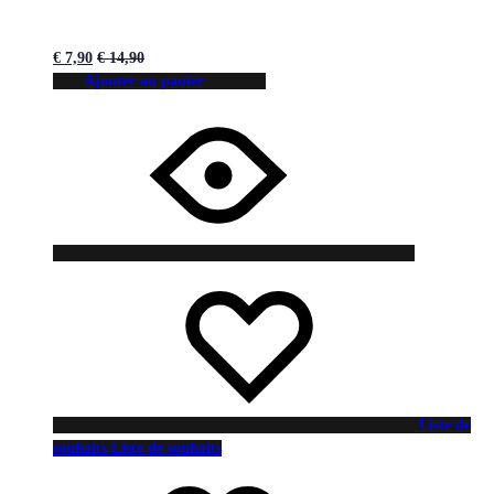
€
7,90
€
14,90
Ajouter au panier
Liste de
souhaits
Liste de souhaits