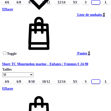
4/6
6/8
8/10
10/12
12/14
XS
S
M
L
Effacer
Liste de souhaits
0
Panier
0
Toggle
Short TC Mourmelon marine - Enfants / Femmes
€
24,90
Tailles
4/6
6/8
8/10
10/12
12/14
XS
S
M
L
Effacer