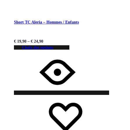
Short TC Aleria – Hommes / Enfants
€
19,90
–
€
24,90
Choix des options