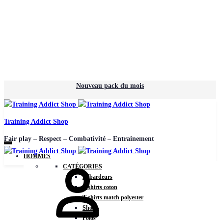
Nouveau pack du mois
Training Addict Shop
Fair play – Respect – Combativité – Entrainement
HOMMES
CATÉGORIES
Débardeurs
T-shirts coton
T-shirts match polyester
Shorts
Polos