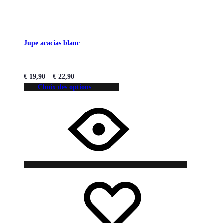
Jupe acacias blanc
€
19,90
–
€
22,90
Choix des options