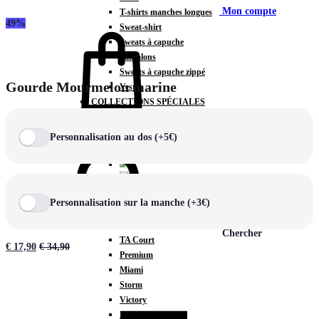
Mon compte
T-shirts manches longues
49%
Sweat-shirt
Sweats à capuche
Pantalons
Sweats à capuche zippé
Gourde Mourmelon marine
Vestes
COLLECTIONS SPÉCIALES
Panier
0
Personnalisation au dos (+5€)
COLLECTIONS
Personnalisation sur la manche (+3€)
Prestige
Rex
Chercher
TA Court
€
17,90
€
34,90
Premium
Miami
Storm
Victory
Météore