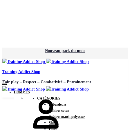
Nouveau pack du mois
Training Addict Shop
Fair play – Respect – Combativité – Entrainement
HOMMES
Mon
CATÉGORIES
compte
Débardeurs
T-shirts coton
T-shirts match polyester
Shorts
Polos