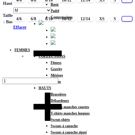
4/6
6/8
8/10
10/12
12/14
XS
S
M
Haut
Basic
Padel
Taille
Compressions
4/6
6/8
8/10
10/12
12/14
XS
S
M
: Bas
Effacer
Quantité
FEMMES
COLLECTIONS
Fitness
Gravity
Météore
Action
HAUTS
Brassières
Débardeurs
T-shirts manches courtes
T-shirts manches longues
Sweat-shirts
Sweats à capuche
Sweats à capuche zippé