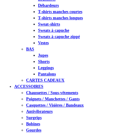
Débardeurs
T-shirts manches courtes
T-shirts manches longues
Sweat-shirts
Sweats à capuche
Sweats à capuche zippé
Vestes
BAS
Jupes
Shorts
Leggings
Pantalons
CARTES CADEAUX
ACCESSOIRES
Chaussettes / Sous-vêtements
Poignets / Manchettes / Gants
Casquettes / Visières / Bandeaux
Antivibrateurs
Surgrips
Bobines
Gourdes