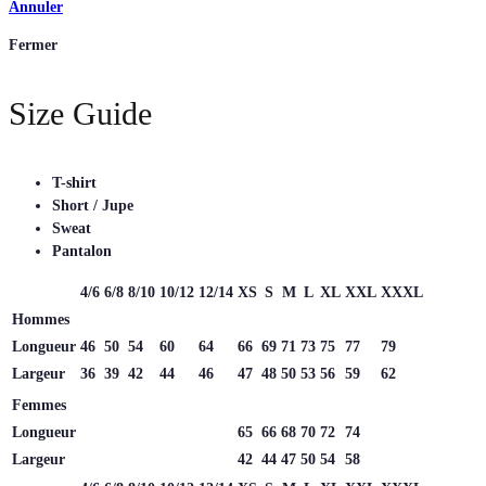
Annuler
Fermer
Size Guide
T-shirt
Short / Jupe
Sweat
Pantalon
4/6
6/8
8/10
10/12
12/14
XS
S
M
L
XL
XXL
XXXL
Hommes
Longueur
46
50
54
60
64
66
69
71
73
75
77
79
Largeur
36
39
42
44
46
47
48
50
53
56
59
62
Femmes
Longueur
65
66
68
70
72
74
Largeur
42
44
47
50
54
58