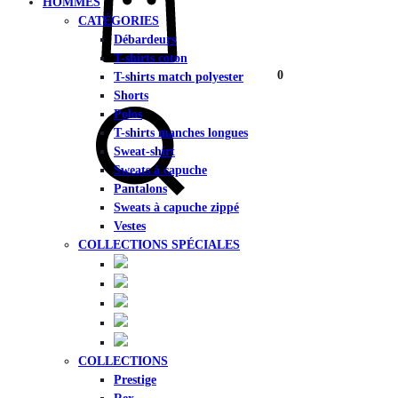
HOMMES
CATÉGORIES
Débardeurs
T-shirts coton
0
T-shirts match polyester
Chercher
Shorts
Polos
T-shirts manches longues
Sweat-shirt
Sweats à capuche
Pantalons
Sweats à capuche zippé
Vestes
COLLECTIONS SPÉCIALES
COLLECTIONS
Prestige