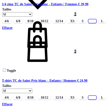
1/4 zipp TC de Saint-Prix blanc - Enfants / Femmes
€
39,90
Tailles
0
Panier
4/6
6/8
8/10
10/12
12/14
XS
S
M
L
Effacer
0
Toggle
T-shirt TC de Saint-Prix blanc - Enfants / Hommes
€
24,90
Tailles
4/6
6/8
8/10
10/12
12/14
XS
S
M
L
Effacer