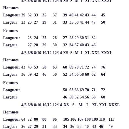
4/6
6/8
8/10
10/12
12/14
XS
S
M
L
XL
XXL
XXXL
Hommes
Longueur
29
32
33
35
37
39
40
41
42
43
44
45
Largeur
23
25
27
29
31
33
35
38
41
44
47
50
Femmes
Longueur
23
24
25
26
27
28
29
30
31
32
Largeur
27
28
29
30
32
34
37
40
43
46
4/6
6/8
8/10
10/12
12/14
XS
S
M
L
XL
XXL
XXXL
Hommes
Longueur
43
43
53
58
63
68
69
70
71
72
74
76
Largeur
36
39
42
46
50
52
54
56
58
60
62
64
Femmes
Longueur
58
63
68
69
70
71
72
Largeur
46
50
52
54
56
58
60
4/6
6/8
8/10
10/12
12/14
XS
S
M
L
XL
XXL
XXXL
Hommes
Longueur
64
72
80
88
96
105
106
107
108
109
110
111
Largeur
26
27
29
31
33
34
36
38
40
43
46
49