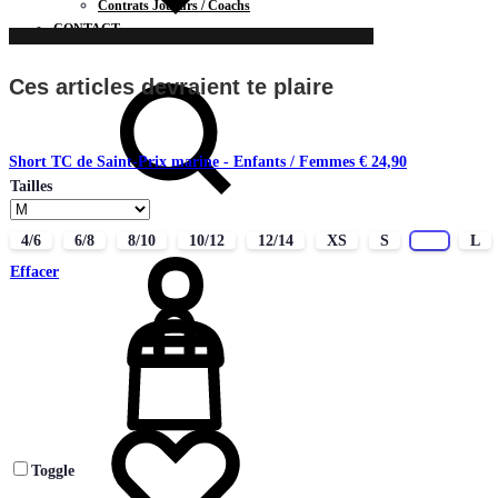
Contrats Joueurs / Coachs
CONTACT
Chercher
Ces articles devraient te plaire
Short TC de Saint-Prix marine - Enfants / Femmes
€
24,90
Tailles
Connectez-
4/6
6/8
8/10
10/12
12/14
XS
S
M
L
vous
Effacer
Liste
de
souhaits
Toggle